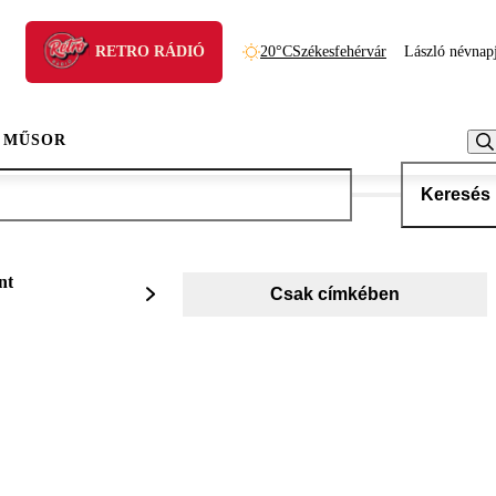
RETRO RÁDIÓ
20°C
Székesfehérvár
László névnap
 MŰSOR
Keresés
nt
Csak címkében