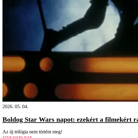
2026. 05. 04.
Boldog Star Wars napot: ezekért a filmekért r
Az új trilógia nem történt meg!
STAR WARS NAP