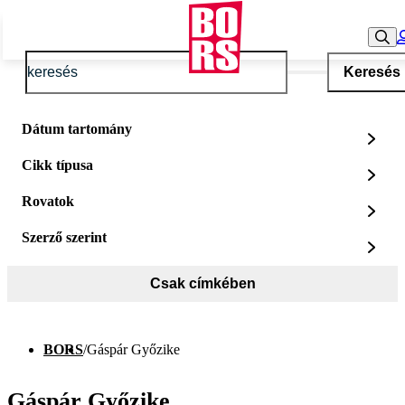
Keresés
Dátum tartomány
Cikk típusa
Rovatok
Szerző szerint
Csak címkében
BORS
/
Gáspár Győzike
Gáspár Győzike