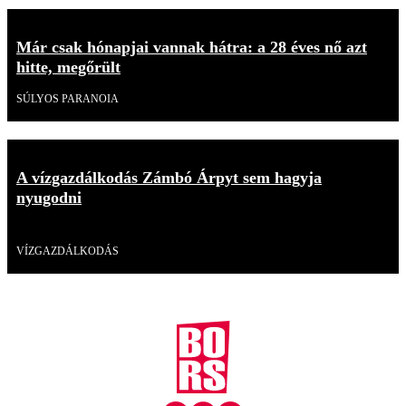
Már csak hónapjai vannak hátra: a 28 éves nő azt
hitte, megőrült
SÚLYOS PARANOIA
A vízgazdálkodás Zámbó Árpyt sem hagyja
nyugodni
Videó
VÍZGAZDÁLKODÁS