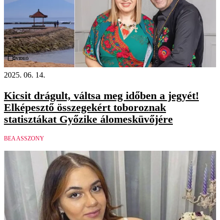
Videó
2025. 06. 14.
Kicsit drágult, váltsa meg időben a jegyét!
Elképesztő összegekért toboroznak
statisztákat Győzike álomesküvőjére
BEA ASSZONY