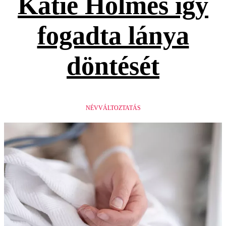
Katie Holmes így
fogadta lánya
döntését
NÉVVÁLTOZTATÁS