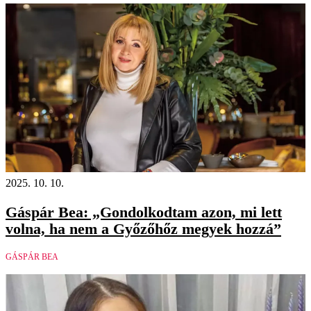
2025. 10. 10.
Gáspár Bea: „Gondolkodtam azon, mi lett
volna, ha nem a Győzőhőz megyek hozzá”
GÁSPÁR BEA