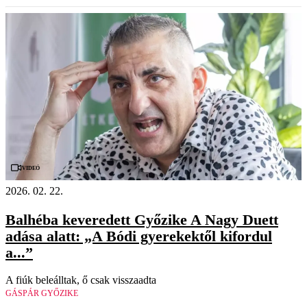
Videó
2026. 02. 22.
Balhéba keveredett Győzike A Nagy Duett
adása alatt: „A Bódi gyerekektől kifordul
a...”
A fiúk beleálltak, ő csak visszaadta
GÁSPÁR GYŐZIKE