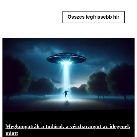
Összes legfrissebb hír
Megkongatták a tudósok a vészharangot az idegenek
miatt