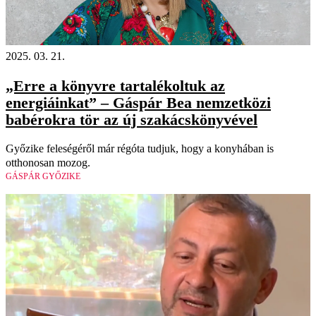
2025. 03. 21.
„Erre a könyvre tartalékoltuk az
energiáinkat” – Gáspár Bea nemzetközi
babérokra tör az új szakácskönyvével
Győzike feleségéről már régóta tudjuk, hogy a konyhában is
otthonosan mozog.
GÁSPÁR GYŐZIKE