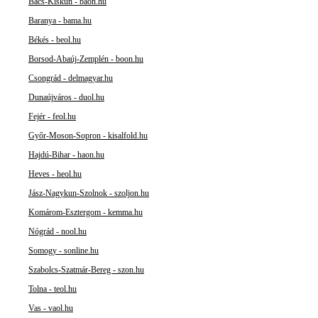
Bács-Kiskun - baon.hu
Baranya - bama.hu
Békés - beol.hu
Borsod-Abaúj-Zemplén - boon.hu
Csongrád - delmagyar.hu
Dunaújváros - duol.hu
Fejér - feol.hu
Győr-Moson-Sopron - kisalfold.hu
Hajdú-Bihar - haon.hu
Heves - heol.hu
Jász-Nagykun-Szolnok - szoljon.hu
Komárom-Esztergom - kemma.hu
Nógrád - nool.hu
Somogy - sonline.hu
Szabolcs-Szatmár-Bereg - szon.hu
Tolna - teol.hu
Vas - vaol.hu