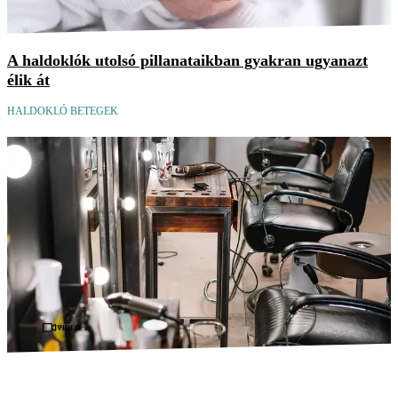
A haldoklók utolsó pillanataikban gyakran ugyanazt
élik át
HALDOKLÓ BETEGEK
Videó