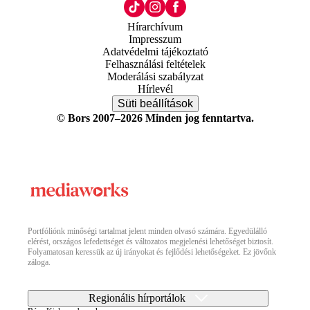
Hírarchívum
Impresszum
Adatvédelmi tájékoztató
Felhasználási feltételek
Moderálási szabályzat
Hírlevél
Süti beállítások
© Bors 2007–2026 Minden jog fenntartva.
Portfóliónk minőségi tartalmat jelent minden olvasó számára. Egyedülálló
elérést, országos lefedettséget és változatos megjelenési lehetőséget biztosít.
Folyamatosan keressük az új irányokat és fejlődési lehetőségeket. Ez jövőnk
záloga.
Regionális hírportálok