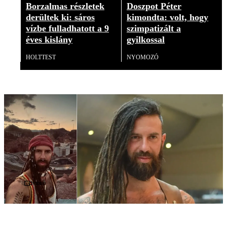
Borzalmas részletek
Doszpot Péter
derültek ki: sáros
kimondta: volt, hogy
vízbe fulladhatott a 9
szimpatizált a
éves kislány
gyilkossal
HOLTTEST
NYOMOZÓ
Videó