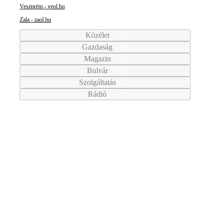
Veszprém - veol.hu
Zala - zaol.hu
Közélet
Gazdaság
Magazin
Bulvár
Szolgáltatás
Rádió