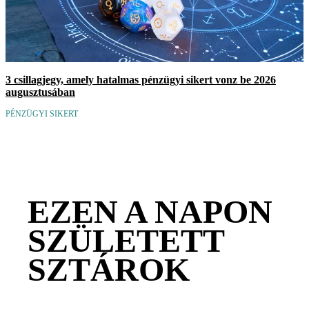
3 csillagjegy, amely hatalmas pénzügyi sikert vonz be 2026
augusztusában
PÉNZÜGYI SIKERT
EZEN A NAPON
SZÜLETETT
SZTÁROK