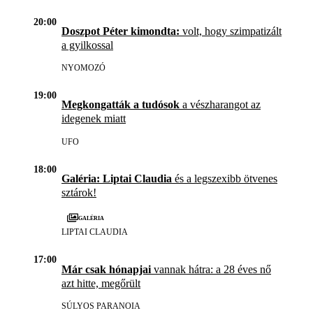
20:00
Doszpot Péter kimondta:
volt, hogy szimpatizált
a gyilkossal
NYOMOZÓ
19:00
Megkongatták a tudósok
a vészharangot az
idegenek miatt
UFO
18:00
Galéria: Liptai Claudia
és a legszexibb ötvenes
sztárok!
Galéria
LIPTAI CLAUDIA
17:00
Már csak hónapjai
vannak hátra: a 28 éves nő
azt hitte, megőrült
SÚLYOS PARANOIA