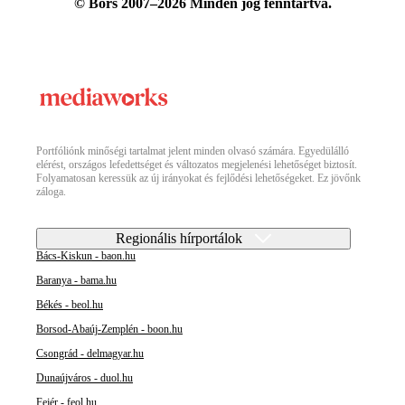
© Bors 2007–2026 Minden jog fenntartva.
Portfóliónk minőségi tartalmat jelent minden olvasó számára. Egyedülálló
elérést, országos lefedettséget és változatos megjelenési lehetőséget biztosít.
Folyamatosan keressük az új irányokat és fejlődési lehetőségeket. Ez jövőnk
záloga.
Regionális hírportálok
Bács-Kiskun - baon.hu
Baranya - bama.hu
Békés - beol.hu
Borsod-Abaúj-Zemplén - boon.hu
Csongrád - delmagyar.hu
Dunaújváros - duol.hu
Fejér - feol.hu