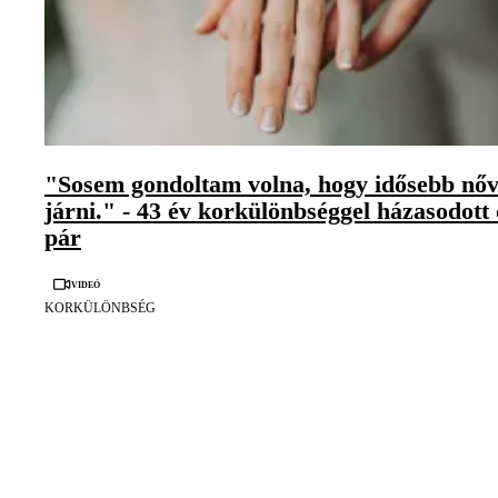
"Sosem gondoltam volna, hogy idősebb nőv
járni." - 43 év korkülönbséggel házasodott 
pár
Videó
KORKÜLÖNBSÉG