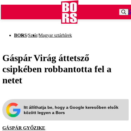
BORS
/
Sztár
/
Magyar sztárhírek
Gáspár Virág áttetsző
csipkében robbantotta fel a
netet
Itt állíthatja be, hogy a Google keresőben elsők
között legyen a Bors
GÁSPÁR GYŐZIKE