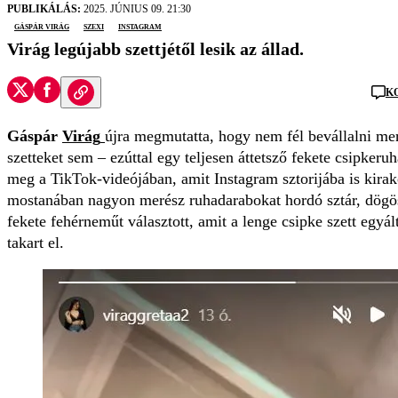
PUBLIKÁLÁS:
2025. JÚNIUS 09. 21:30
Gáspár Virág
szexi
Instagram
Virág legújabb szettjétől lesik az állad.
K
Gáspár
Virág
újra megmutatta, hogy nem fél bevállalni me
szetteket sem – ezúttal egy teljesen áttetsző fekete csipkeruh
meg a TikTok-videójában, amit Instagram sztorijába is kirak
mostanában nagyon merész ruhadarabokat hordó sztár, dögös
fekete fehérneműt választott, amit a lenge csipke szett egyá
takart el.