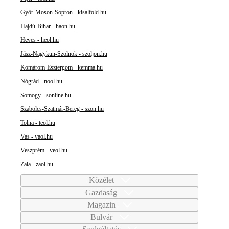
Győr-Moson-Sopron - kisalfold.hu
Hajdú-Bihar - haon.hu
Heves - heol.hu
Jász-Nagykun-Szolnok - szoljon.hu
Komárom-Esztergom - kemma.hu
Nógrád - nool.hu
Somogy - sonline.hu
Szabolcs-Szatmár-Bereg - szon.hu
Tolna - teol.hu
Vas - vaol.hu
Veszprém - veol.hu
Zala - zaol.hu
Közélet
Gazdaság
Magazin
Bulvár