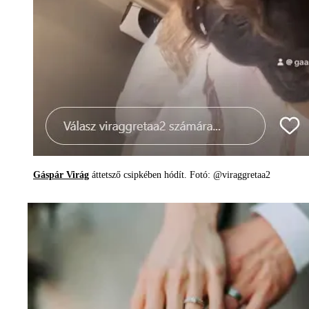
Gáspár Virág
áttetsző csipkében hódít. Fotó: @viraggretaa2