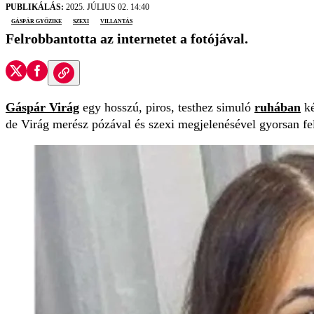
PUBLIKÁLÁS:
2025. JÚLIUS 02. 14:40
Gáspár Győzike
szexi
villantás
Felrobbantotta az internetet a fotójával.
Gáspár Virág
egy hosszú, piros, testhez simuló
ruhában
ké
de Virág merész pózával és szexi megjelenésével gyorsan fel