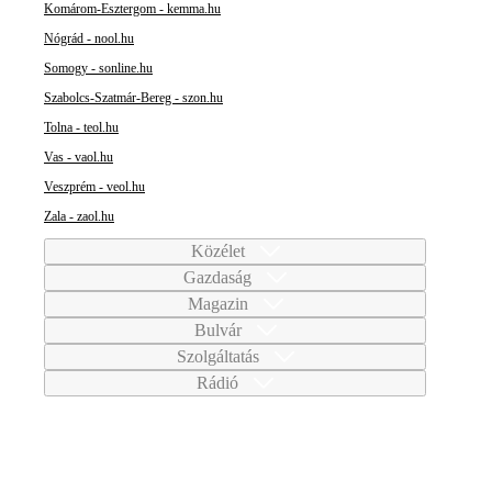
Komárom-Esztergom - kemma.hu
Nógrád - nool.hu
Somogy - sonline.hu
Szabolcs-Szatmár-Bereg - szon.hu
Tolna - teol.hu
Vas - vaol.hu
Veszprém - veol.hu
Zala - zaol.hu
Közélet
Gazdaság
Magazin
Bulvár
Szolgáltatás
Rádió