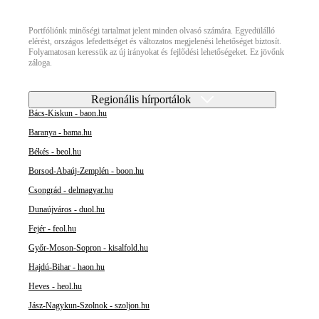
Portfóliónk minőségi tartalmat jelent minden olvasó számára. Egyedülálló
elérést, országos lefedettséget és változatos megjelenési lehetőséget biztosít.
Folyamatosan keressük az új irányokat és fejlődési lehetőségeket. Ez jövőnk
záloga.
Regionális hírportálok
Bács-Kiskun - baon.hu
Baranya - bama.hu
Békés - beol.hu
Borsod-Abaúj-Zemplén - boon.hu
Csongrád - delmagyar.hu
Dunaújváros - duol.hu
Fejér - feol.hu
Győr-Moson-Sopron - kisalfold.hu
Hajdú-Bihar - haon.hu
Heves - heol.hu
Jász-Nagykun-Szolnok - szoljon.hu