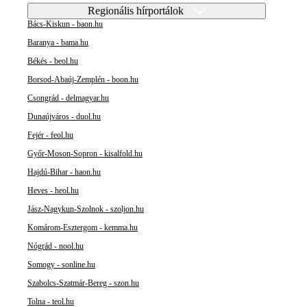
Regionális hírportálok
Bács-Kiskun - baon.hu
Baranya - bama.hu
Békés - beol.hu
Borsod-Abaúj-Zemplén - boon.hu
Csongrád - delmagyar.hu
Dunaújváros - duol.hu
Fejér - feol.hu
Győr-Moson-Sopron - kisalfold.hu
Hajdú-Bihar - haon.hu
Heves - heol.hu
Jász-Nagykun-Szolnok - szoljon.hu
Komárom-Esztergom - kemma.hu
Nógrád - nool.hu
Somogy - sonline.hu
Szabolcs-Szatmár-Bereg - szon.hu
Tolna - teol.hu