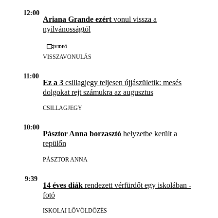
12:00
Ariana Grande ezért
vonul vissza a
nyilvánosságtól
Videó
VISSZAVONULÁS
11:00
Ez a 3
csillagjegy teljesen újjászületik: mesés
dolgokat rejt számukra az augusztus
CSILLAGJEGY
10:00
Pásztor Anna borzasztó
helyzetbe került a
repülőn
PÁSZTOR ANNA
9:39
14 éves diák
rendezett vérfürdőt egy iskolában -
fotó
ISKOLAI LÖVÖLDÖZÉS