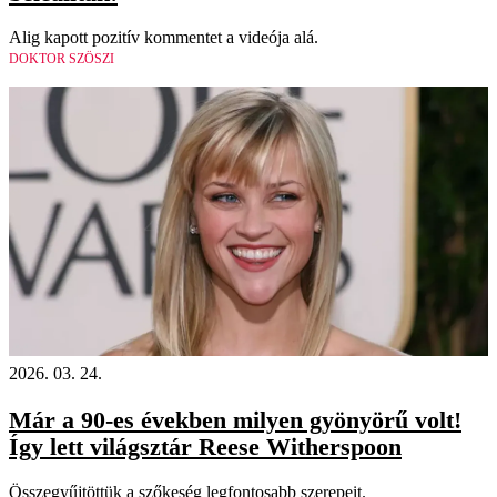
Alig kapott pozitív kommentet a videója alá.
DOKTOR SZÖSZI
2026. 03. 24.
Már a 90-es években milyen gyönyörű volt!
Így lett világsztár Reese Witherspoon
Összegyűjtöttük a szőkeség legfontosabb szerepeit.