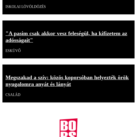
ISKOLAI LÖVÖLDÖZÉS
"A pasim csak akkor vesz feleségül, ha kifizetem az
adósságait"
ESKÜVŐ
Megszakad a szív: közös koporsóban helyezték örök
nyugalomra anyát és lányát
CSALÁD