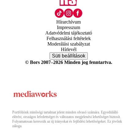
Hírarchívum
Impresszum
Adatvédelmi tájékoztató
Felhasználási feltételek
Moderálási szabályzat
Hírlevél
Süti beállítások
© Bors 2007–2026 Minden jog fenntartva.
Portfóliónk minőségi tartalmat jelent minden olvasó számára. Egyedülálló
elérést, országos lefedettséget és változatos megjelenési lehetőséget biztosít.
Folyamatosan keressük az új irányokat és fejlődési lehetőségeket. Ez jövőnk
záloga.