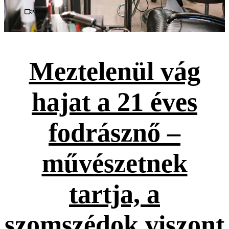
Videó
Meztelenül vág
hajat a 21 éves
fodrásznő –
művészetnek
tartja, a
szomszédok viszont