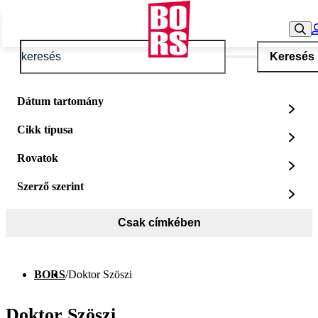
Keresés
Dátum tartomány
Cikk típusa
Rovatok
Szerző szerint
Csak címkében
BORS
/
Doktor Szöszi
Doktor Szöszi