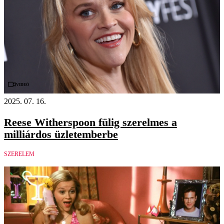
Videó
2025. 07. 16.
Reese Witherspoon fülig szerelmes a
milliárdos üzletemberbe
SZERELEM