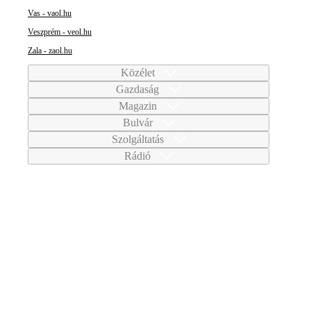
Vas - vaol.hu
Veszprém - veol.hu
Zala - zaol.hu
Közélet
Gazdaság
Magazin
Bulvár
Szolgáltatás
Rádió