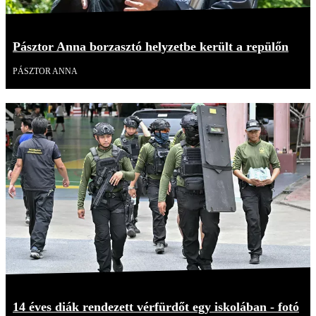
Pásztor Anna borzasztó helyzetbe került a repülőn
PÁSZTOR ANNA
14 éves diák rendezett vérfürdőt egy iskolában - fotó