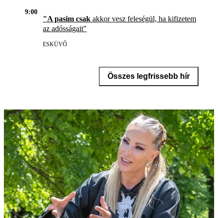
9:00
"A pasim csak
akkor vesz feleségül, ha kifizetem
az adósságait"
ESKÜVŐ
Összes legfrissebb hír