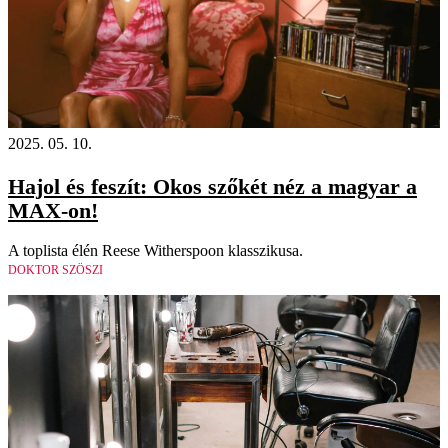
2025. 05. 10.
Hajol és feszít: Okos szőkét néz a magyar a
MAX-on!
A toplista élén Reese Witherspoon klasszikusa.
DOKTOR SZÖSZI