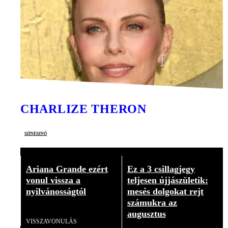
CHARLIZE THERON
színésznő
Ariana Grande ezért
Ez a 3 csillagjegy
vonul vissza a
teljesen újjászületik:
nyilvánosságtól
mesés dolgokat rejt
számukra az
Videó
augusztus
VISSZAVONULÁS