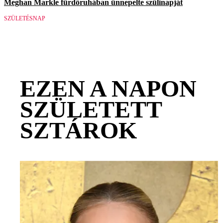
Meghan Markle fürdőruhában ünnepelte szülinapját
SZÜLETÉSNAP
EZEN A NAPON
SZÜLETETT
SZTÁROK