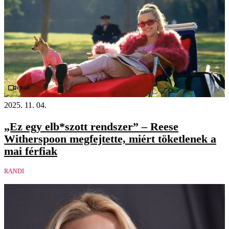
Videó
2025. 11. 04.
„Ez egy elb*szott rendszer” – Reese
Witherspoon megfejtette, miért töketlenek a
mai férfiak
RANDI