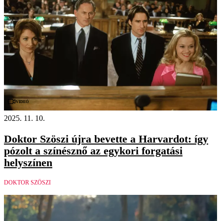
Videó
2025. 11. 10.
Doktor Szöszi újra bevette a Harvardot: így
pózolt a színésznő az egykori forgatási
helyszínen
DOKTOR SZÖSZI