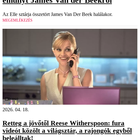
elhunyt James Van der Beekről
Az Elle sztárja összetört James Van Der Beek halálakor.
MEGEMLÉKEZÉS
Videó
2026. 04. 18.
Retteg a jövőtől Reese Witherspoon: fura
videót közölt a világsztár, a rajongók egyből
beleálltak!