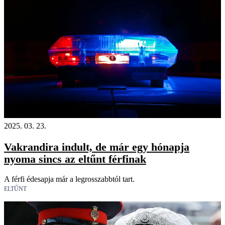
18+
2025. 03. 23.
Vakrandira indult, de már egy hónapja
nyoma sincs az eltűnt férfinak
A férfi édesapja már a legrosszabbtól tart.
ELTŰNT