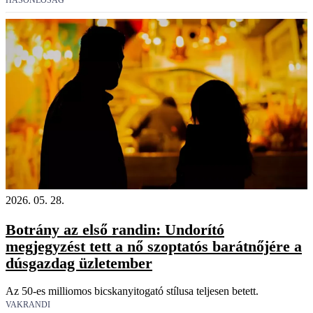
HASONLÓSÁG
2026. 05. 28.
Botrány az első randin: Undorító
megjegyzést tett a nő szoptatós barátnőjére a
dúsgazdag üzletember
Az 50-es milliomos bicskanyitogató stílusa teljesen betett.
VAKRANDI