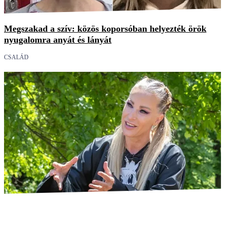
Megszakad a szív: közös koporsóban helyezték örök
nyugalomra anyát és lányát
CSALÁD