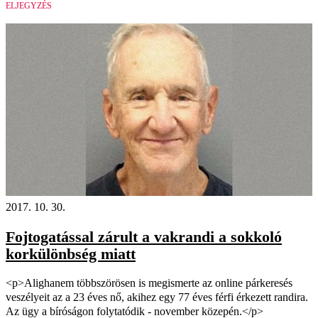
ELJEGYZÉS
2017. 10. 30.
Fojtogatással zárult a vakrandi a sokkoló
korkülönbség miatt
<p>Alighanem többszörösen is megismerte az online párkeresés
veszélyeit az a 23 éves nő, akihez egy 77 éves férfi érkezett randira.
Az ügy a bíróságon folytatódik - november közepén.</p>