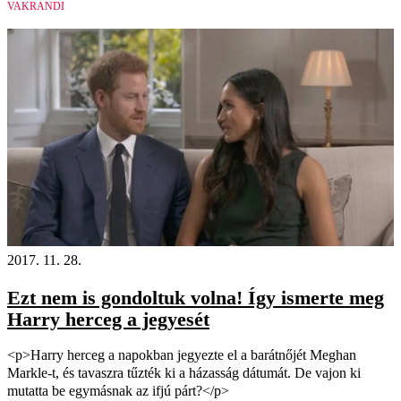
VAKRANDI
2017. 11. 28.
Ezt nem is gondoltuk volna! Így ismerte meg
Harry herceg a jegyesét
<p>Harry herceg a napokban jegyezte el a barátnőjét Meghan
Markle-t, és tavaszra tűzték ki a házasság dátumát. De vajon ki
mutatta be egymásnak az ifjú párt?</p>