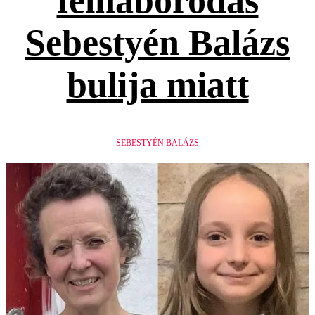
felháborodás
Sebestyén Balázs
bulija miatt
SEBESTYÉN BALÁZS