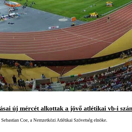
ásai új mércét alkottak a jövő atlétikai vb-i sz
ki Sebastian Coe, a Nemzetközi Atlétikai Szövetség elnöke.