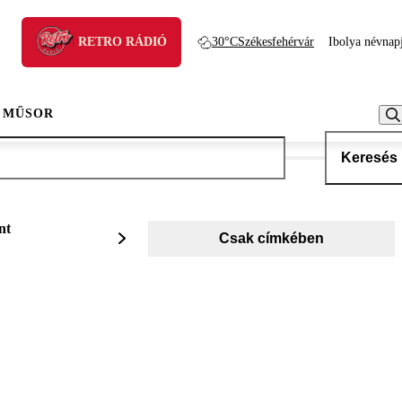
RETRO RÁDIÓ
30°C
Székesfehérvár
Ibolya névnap
 MŰSOR
Keresés
nt
Csak címkében