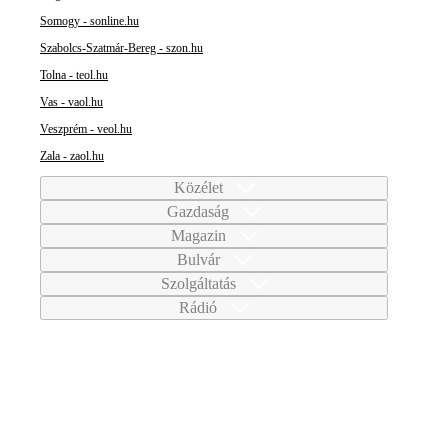
Somogy - sonline.hu
Szabolcs-Szatmár-Bereg - szon.hu
Tolna - teol.hu
Vas - vaol.hu
Veszprém - veol.hu
Zala - zaol.hu
Közélet
Gazdaság
Magazin
Bulvár
Szolgáltatás
Rádió