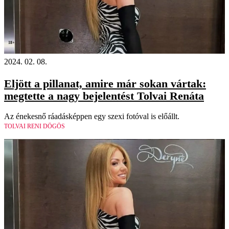
18+
2024. 02. 08.
Eljött a pillanat, amire már sokan vártak:
megtette a nagy bejelentést Tolvai Renáta
Az énekesnő ráadásképpen egy szexi fotóval is előállt.
TOLVAI RENI DÖGÖS