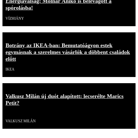
Energiaválság: Molnár Anikó is belevágott a
spórolásba!
VÍZHIÁNY
Botrány az IKEA-ban: Bemutatóágyon estek
egymásnak a szerelmes vásárlók a döbbent családok
előtt
IKEA
Valkusz Milán új duót alapított: lecserélte Marics
Petit?
Videó
VALKUSZ MILÁN