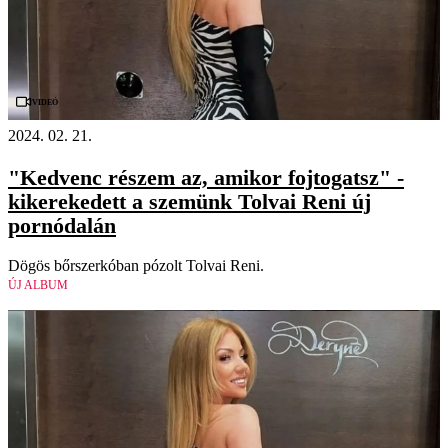
Videó
2024. 02. 21.
"Kedvenc részem az, amikor fojtogatsz" -
kikerekedett a szemünk Tolvai Reni új
pornódalán
Dögös bőrszerkóban pózolt Tolvai Reni.
ÚJ ALBUM