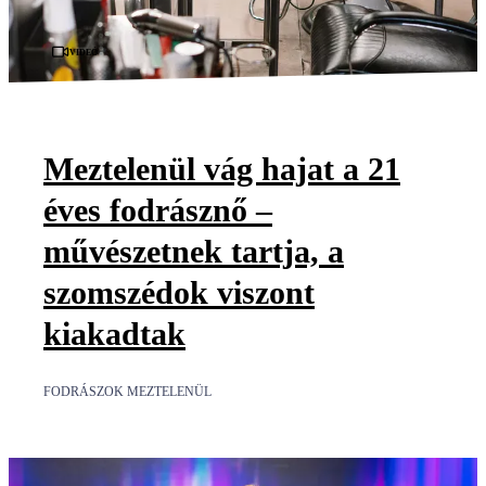
Videó
Meztelenül vág hajat a 21
éves fodrásznő –
művészetnek tartja, a
szomszédok viszont
kiakadtak
FODRÁSZOK MEZTELENÜL