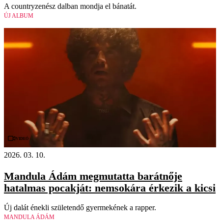
A countryzenész dalban mondja el bánatát.
ÚJ ALBUM
Videó
2026. 03. 10.
Mandula Ádám megmutatta barátnője
hatalmas pocakját: nemsokára érkezik a kicsi
Új dalát énekli születendő gyermekének a rapper.
MANDULA ÁDÁM