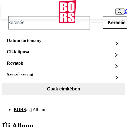
Keresés
Dátum tartomány
Cikk típusa
Rovatok
Szerző szerint
Csak címkében
BORS
/
Új Album
Új Album