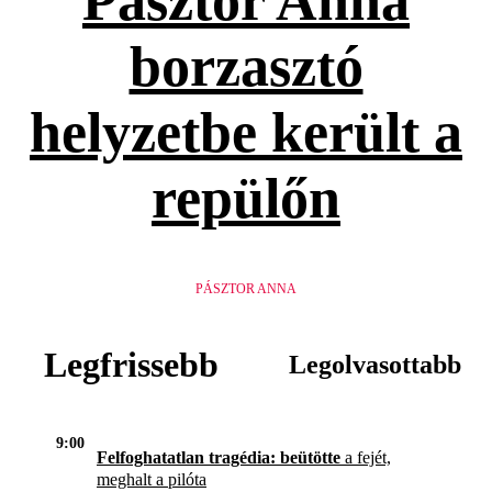
Pásztor Anna
borzasztó
helyzetbe került a
repülőn
PÁSZTOR ANNA
Legfrissebb
Legolvasottabb
9:00
Felfoghatatlan tragédia: beütötte
a fejét,
meghalt a pilóta