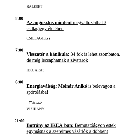
BALESET
8:00
Az augusztus mindent
megváltoztathat 3
csillagjegy életében
CSILLAGJEGY
7:00
Visszatér a kánikula:
34 fok is lehet szombaton,
de még lecsaphatnak a zivatarok
IDŐJÁRÁS
6:00
Energiaválság: Molnár Anikó
is belevágott a
spórolásba!
Videó
VÍZHIÁNY
21:00
Botrány az IKEA-ban:
Bemutatóágyon estek
egymásnak a szerelmes vásárlók a döbbent