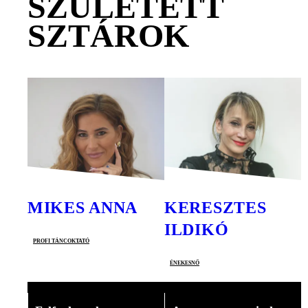
SZÜLETETT
SZTÁROK
MIKES ANNA
KERESZTES
ILDIKÓ
profi táncoktató
énekesnő