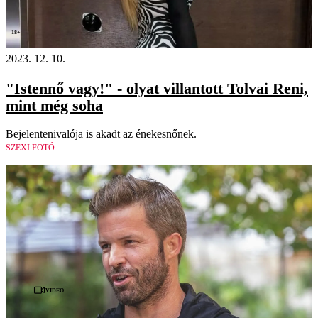
18+
2023. 12. 10.
"Istennő vagy!" - olyat villantott Tolvai Reni,
mint még soha
Bejelentenivalója is akadt az énekesnőnek.
SZEXI FOTÓ
Videó