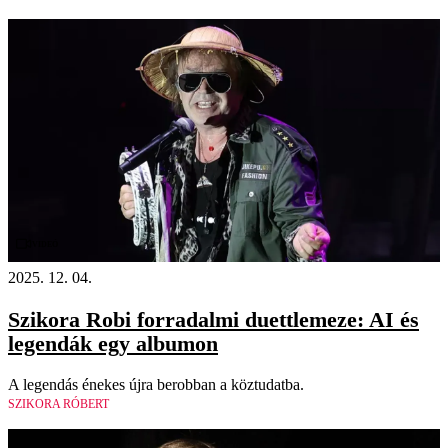
Videó
2025. 12. 04.
Szikora Robi forradalmi duettlemeze: AI és
legendák egy albumon
A legendás énekes újra berobban a köztudatba.
SZIKORA RÓBERT