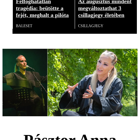
Felfoghatatlan
Az augusztus mindent
tragédia: beütötte a
megváltoztathat 3
fejét, meghalt a pilóta
csillagjegy életében
BALESET
CSILLAGJEGY