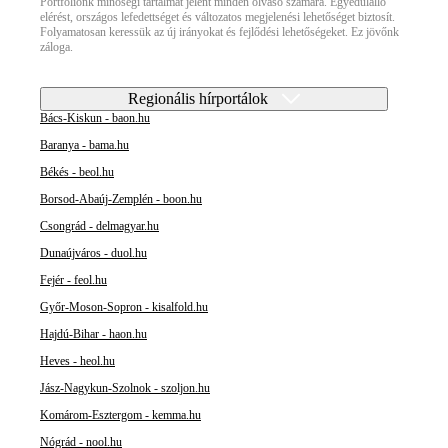
Portfóliónk minőségi tartalmat jelent minden olvasó számára. Egyedülálló
elérést, országos lefedettséget és változatos megjelenési lehetőséget biztosít.
Folyamatosan keressük az új irányokat és fejlődési lehetőségeket. Ez jövőnk
záloga.
Regionális hírportálok
Bács-Kiskun - baon.hu
Baranya - bama.hu
Békés - beol.hu
Borsod-Abaúj-Zemplén - boon.hu
Csongrád - delmagyar.hu
Dunaújváros - duol.hu
Fejér - feol.hu
Győr-Moson-Sopron - kisalfold.hu
Hajdú-Bihar - haon.hu
Heves - heol.hu
Jász-Nagykun-Szolnok - szoljon.hu
Komárom-Esztergom - kemma.hu
Nógrád - nool.hu