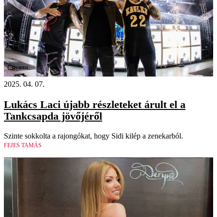
Videó
2025. 04. 07.
Lukács Laci újabb részleteket árult el a
Tankcsapda jövőjéről
Szinte sokkolta a rajongókat, hogy Sidi kilép a zenekarból.
FEJES TAMÁS