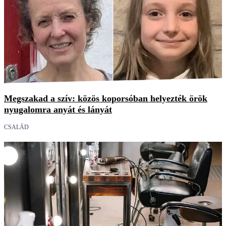
Megszakad a szív: közös koporsóban helyezték örök
nyugalomra anyát és lányát
CSALÁD