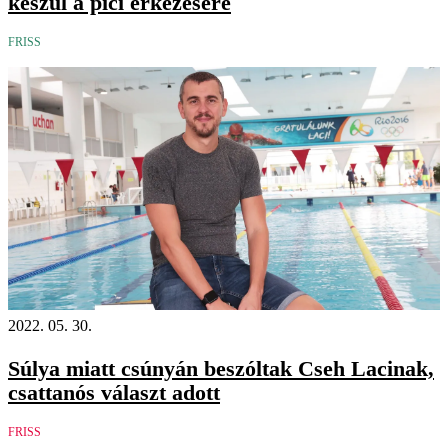
készül a pici érkezésére
FRISS
2022. 05. 30.
Súlya miatt csúnyán beszóltak Cseh Lacinak,
csattanós választ adott
FRISS