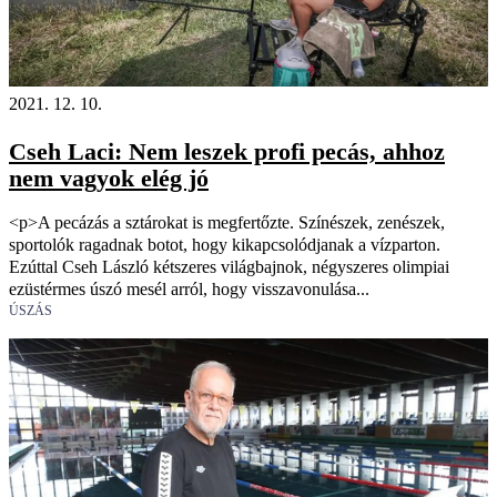
2021. 12. 10.
Cseh Laci: Nem leszek profi pecás, ahhoz
nem vagyok elég jó
<p>A pecázás a sztárokat is megfertőzte. Színészek, zenészek,
sportolók ragadnak botot, hogy kikapcsolódjanak a vízparton.
Ezúttal Cseh László kétszeres világbajnok, négyszeres olimpiai
ezüstérmes úszó mesél arról, hogy visszavonulása...
ÚSZÁS