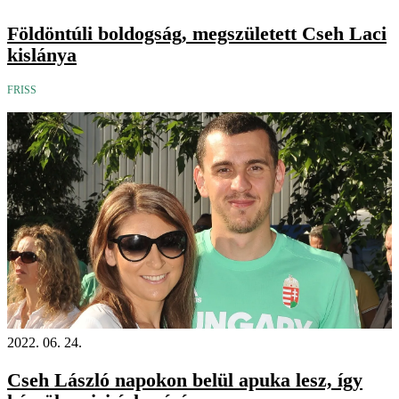
Földöntúli boldogság, megszületett Cseh Laci
kislánya
FRISS
2022. 06. 24.
Cseh László napokon belül apuka lesz, így