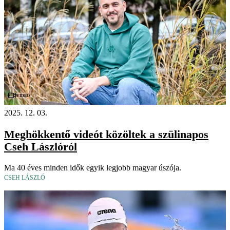
Videó
2025. 12. 03.
Meghökkentő videót közöltek a szülinapos
Cseh Lászlóról
Ma 40 éves minden idők egyik legjobb magyar úszója.
CSEH LÁSZLÓ