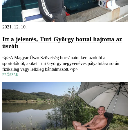
2021. 12. 10.
Itt a jelentés, Turi György bottal hajtotta az
úszóit
<p>A Magyar Úszó Szövetség bocsánatot kért azoktól a
sportolóktól, akiket Turi György negyvenéves pályafutása során
fizikailag vagy lelkileg bántalmazott.</p>
ERŐSZAK