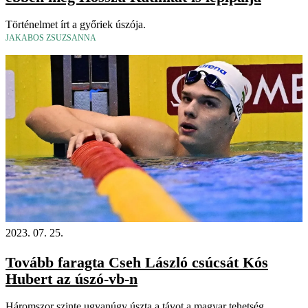
Történelmet írt a győriek úszója.
JAKABOS ZSUZSANNA
2023. 07. 25.
Tovább faragta Cseh László csúcsát Kós
Hubert az úszó-vb-n
Háromszor szinte ugyanúgy úszta a távot a magyar tehetség.