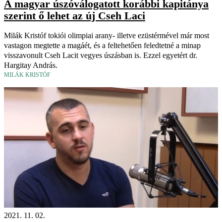
A magyar úszóválogatott korábbi kapitánya
szerint ő lehet az új Cseh Laci
Milák Kristóf tokiói olimpiai arany- illetve ezüstérmével már most
vastagon megtette a magáét, és a feltehetően feledtetné a minap
visszavonult Cseh Lacit vegyes úszásban is. Ezzel egyetért dr.
Hargitay András.
MILÁK KRISTÓF
2021. 11. 02.