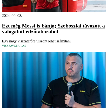
2024. 09. 08.
Ezt még Messi is bánja; Szoboszlai távozott a
válogatott edzőtáborából
Egy nagy visszatérőre viszont lehet számítani.
VISSZAVONULÁS