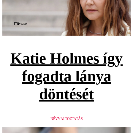
Videó
Katie Holmes így
fogadta lánya
döntését
NÉVVÁLTOZTATÁS