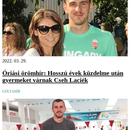
2022. 03. 29.
Óriási örömhír: Hosszú évek küzdelme után
gyermeket várnak Cseh Laciék
GÓLYAHÍR