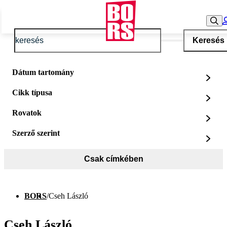
Keresés
Dátum tartomány
Cikk típusa
Rovatok
Szerző szerint
Csak címkében
BORS
/
Cseh László
Cseh László