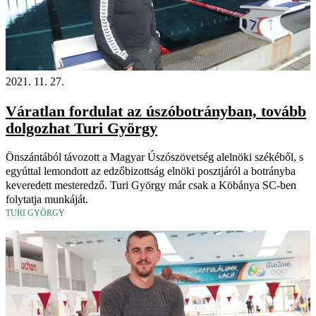
2021. 11. 27.
Váratlan fordulat az úszóbotrányban, tovább
dolgozhat Turi György
Önszántából távozott a Magyar Úszószövetség alelnöki székéből, s
egyúttal lemondott az edzőbizottság elnöki posztjáról a botrányba
keveredett mesteredző. Turi György már csak a Köbánya SC-ben
folytatja munkáját.
TURI GYÖRGY