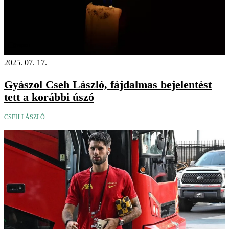
Videó
2025. 07. 17.
Gyászol Cseh László, fájdalmas bejelentést
tett a korábbi úszó
CSEH LÁSZLÓ