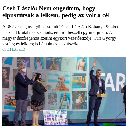
Cseh László: Nem engedtem, hogy
elpusztítsák a lelkem, pedig az volt a cél
A 36 évesen „nyugdíjba vonult” Cseh László a Kőbánya SC-ben
használt brutális edzésmódszerekről beszélt egy interjúban. A
magyar úszólegenda szerint egykori vezetőedzője, Turi György
testileg és lelkileg is bántalmazta az úszókat.
CSEH LÁSZLÓ