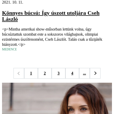
2021. 10. 11.
Könnyes búcsú: Így úszott utoljára Cseh
László
<p>Mintha amerikai show-műsorban lettünk volna, úgy
búcsúztattuk szombat este a sokszoros világbajnok, olimpiai
ezüstérmes úszófenomént, Cseh Lászlót. Talán csak a tűzijáték
hiányzott.</p>
MEDENCE
1
2
3
4
...