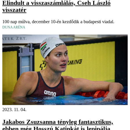
Elindult a visszaszámlálás, Cseh László
visszatér
100 nap múlva, december 10-én kezdődik a budapesti viadal.
DUNA ARÉNA
2023. 11. 04.
Jakabos Zsuzsanna tényleg fantasztikus,
ebben még Hosszú Katinkát is lepipálja