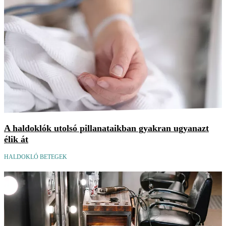
A haldoklók utolsó pillanataikban gyakran ugyanazt
élik át
HALDOKLÓ BETEGEK