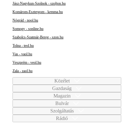
Jász-Nagykun-Szolnok - szoljon.hu
Komárom-Esztergom - kemma.hu
Nógrád - nool.hu
Somogy - sonline.hu
Szabolcs-Szatmár-Bereg - szon.hu
Tolna - teol.hu
Vas - vaol.hu
Veszprém - veol.hu
Zala - zaol.hu
Közélet
Gazdaság
Magazin
Bulvár
Szolgáltatás
Rádió