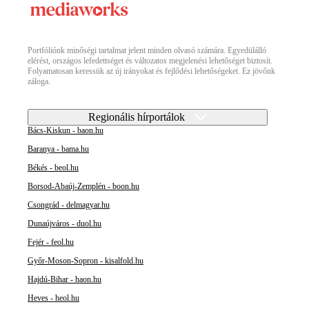
Portfóliónk minőségi tartalmat jelent minden olvasó számára. Egyedülálló
elérést, országos lefedettséget és változatos megjelenési lehetőséget biztosít.
Folyamatosan keressük az új irányokat és fejlődési lehetőségeket. Ez jövőnk
záloga.
Regionális hírportálok
Bács-Kiskun - baon.hu
Baranya - bama.hu
Békés - beol.hu
Borsod-Abaúj-Zemplén - boon.hu
Csongrád - delmagyar.hu
Dunaújváros - duol.hu
Fejér - feol.hu
Győr-Moson-Sopron - kisalfold.hu
Hajdú-Bihar - haon.hu
Heves - heol.hu