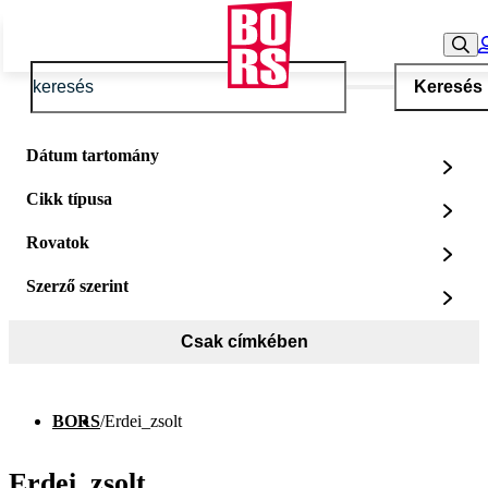
Keresés
Dátum tartomány
Cikk típusa
Rovatok
Szerző szerint
Csak címkében
BORS
/
Erdei_zsolt
Erdei_zsolt