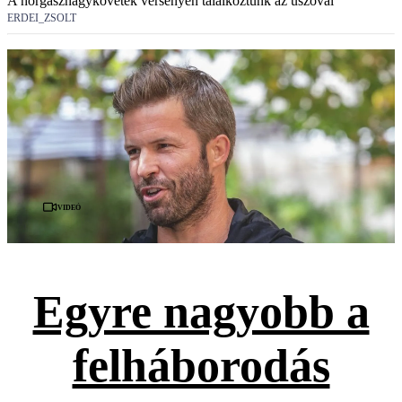
A horgásznagykövetek versenyén találkoztunk az úszóval
ERDEI_ZSOLT
Videó
Egyre nagyobb a
felháborodás