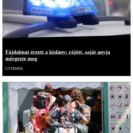
18+
Fájdalmat érzett a kislány: rájött, saját anyja
mérgezte meg
GYERMEK