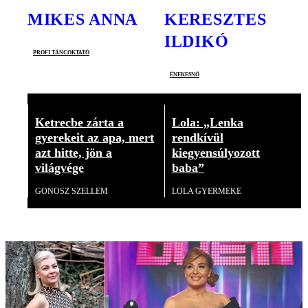
MIKES ANNA
KERESZTES
ILDIKÓ
profi táncoktató
énekesnő
Ketrecbe zárta a
Lola: „Lenka
gyerekeit az apa, mert
rendkívül
azt hitte, jön a
kiegyensúlyozott
világvége
baba”
GONOSZ SZELLEM
LOLA GYERMEKE