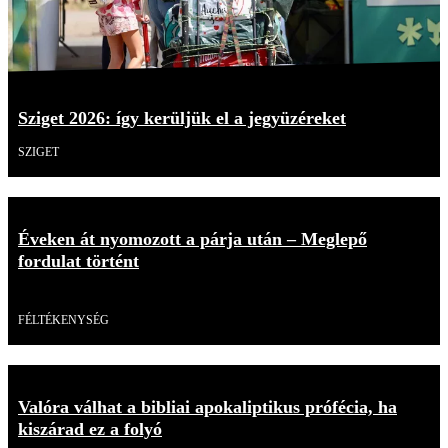
Sziget 2026: így kerüljük el a jegyüzéreket
SZIGET
Éveken át nyomozott a párja után – Meglepő
fordulat történt
Videó
FÉLTÉKENYSÉG
Valóra válhat a bibliai apokaliptikus prófécia, ha
kiszárad ez a folyó