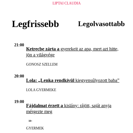
LIPTAI CLAUDIA
Legfrissebb
Legolvasottabb
21:00
Ketrecbe zárta a
gyerekeit az apa, mert azt hitte,
jön a világvége
GONOSZ SZELLEM
20:00
Lola: „Lenka rendkívül
kiegyensúlyozott baba”
LOLA GYERMEKE
19:00
Fájdalmat érzett a
kislány: rájött, saját anyja
mérgezte meg
18+
GYERMEK