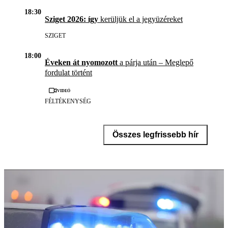
18:30
Sziget 2026: így
kerüljük el a jegyüzéreket
SZIGET
18:00
Éveken át nyomozott
a párja után – Meglepő
fordulat történt
Videó
FÉLTÉKENYSÉG
Összes legfrissebb hír