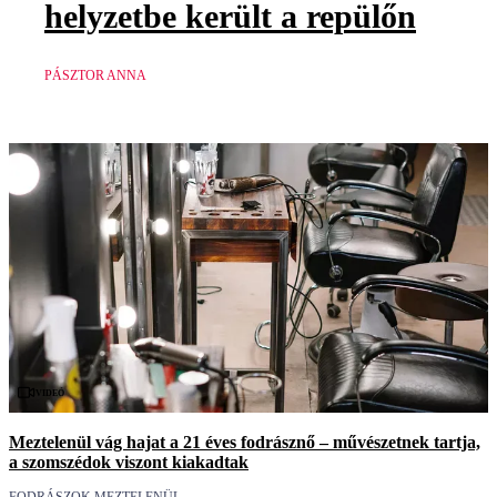
helyzetbe került a repülőn
PÁSZTOR ANNA
Videó
Meztelenül vág hajat a 21 éves fodrásznő – művészetnek tartja,
a szomszédok viszont kiakadtak