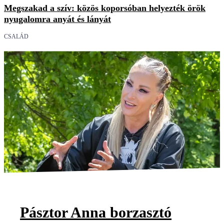
Megszakad a szív: közös koporsóban helyezték örök
nyugalomra anyát és lányát
CSALÁD
Pásztor Anna borzasztó