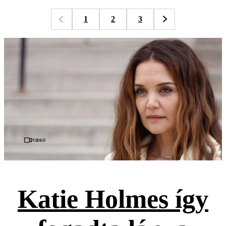
1
2
3
Videó
Katie Holmes így