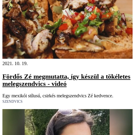
2021. 10. 19.
Fördős Zé megmutatta, így készül a tökéletes
melegszendvics - videó
Egy mexikói stílusú, csirkés melegszendvics Zé kedvence.
SZENDVICS