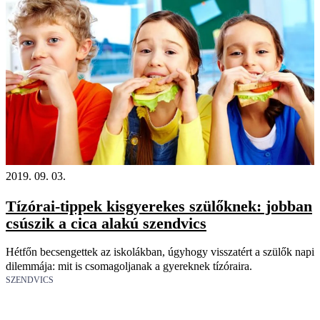
2019. 09. 03.
Tízórai-tippek kisgyerekes szülőknek: jobban
csúszik a cica alakú szendvics
Hétfőn becsengettek az iskolákban, úgyhogy visszatért a szülők napi
dilemmája: mit is csomagoljanak a gyereknek tízóraira.
SZENDVICS