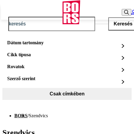
Keresés
Dátum tartomány
Cikk típusa
Rovatok
Szerző szerint
Csak címkében
BORS
/
Szendvics
Szendvics