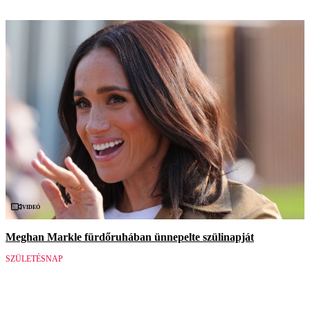
Videó
Meghan Markle fürdőruhában ünnepelte szülinapját
SZÜLETÉSNAP