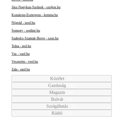
Jász-Nagykun-Szolnok - szoljon.hu
Komárom-Esztergom - kemma.hu
Nógrád - nool.hu
Somogy - sonline.hu
Szabolcs-Szatmár-Bereg - szon.hu
Tolna - teol.hu
Vas - vaol.hu
Veszprém - veol.hu
Zala - zaol.hu
Közélet
Gazdaság
Magazin
Bulvár
Szolgáltatás
Rádió