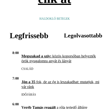
HALDOKLÓ BETEGEK
Legfrissebb
Legolvasottabb
8:00
Megszakad a szív:
közös koporsóban helyezték
örök nyugalomra anyát és lányát
CSALÁD
7:00
Jön a 35
fok, de az ég is leszakadhat: mutatjuk, mi
vár ránk
IDŐJÁRÁS
6:00
Veréb Tamás reagált
a róla terjedő álhírre