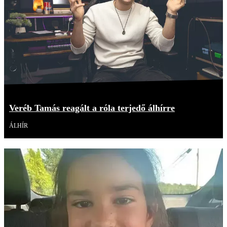
Veréb Tamás reagált a róla terjedő álhírre
ÁLHÍR