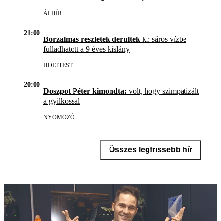
ÁLHÍR
21:00
Borzalmas részletek derültek
ki: sáros vízbe
fulladhatott a 9 éves kislány
HOLTTEST
20:00
Doszpot Péter kimondta:
volt, hogy szimpatizált
a gyilkossal
NYOMOZÓ
Összes legfrissebb hír