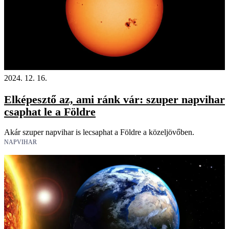
2024. 12. 16.
Elképesztő az, ami ránk vár: szuper napvihar
csaphat le a Földre
Akár szuper napvihar is lecsaphat a Földre a közeljövőben.
NAPVIHAR