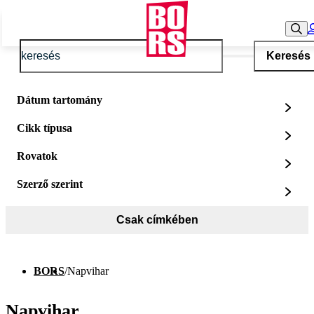
Keresés
Dátum tartomány
Cikk típusa
Rovatok
Szerző szerint
Csak címkében
BORS
/
Napvihar
Napvihar