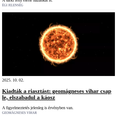
A sarki fény elérte hazánkat is.
ÉGI JELENSÉG
2025. 10. 02.
Kiadták a riasztást: geomágneses vihar csap
le, elszabadul a káosz
A figyelmeztetés jelenleg is érvényben van.
GEOMÁGNESES VIHAR