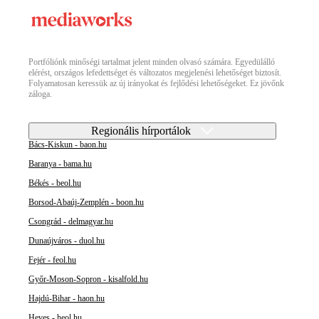
Portfóliónk minőségi tartalmat jelent minden olvasó számára. Egyedülálló
elérést, országos lefedettséget és változatos megjelenési lehetőséget biztosít.
Folyamatosan keressük az új irányokat és fejlődési lehetőségeket. Ez jövőnk
záloga.
Regionális hírportálok
Bács-Kiskun - baon.hu
Baranya - bama.hu
Békés - beol.hu
Borsod-Abaúj-Zemplén - boon.hu
Csongrád - delmagyar.hu
Dunaújváros - duol.hu
Fejér - feol.hu
Győr-Moson-Sopron - kisalfold.hu
Hajdú-Bihar - haon.hu
Heves - heol.hu