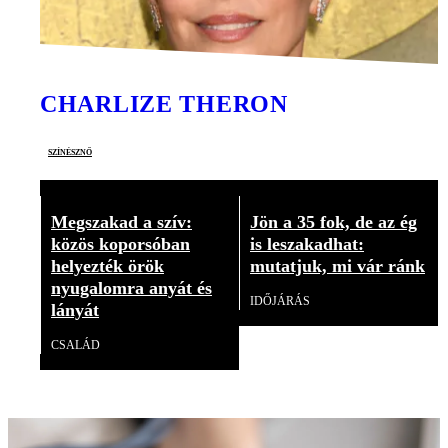
CHARLIZE THERON
színésznő
Megszakad a szív:
Jön a 35 fok, de az ég
közös koporsóban
is leszakadhat:
helyezték örök
mutatjuk, mi vár ránk
nyugalomra anyát és
IDŐJÁRÁS
lányát
CSALÁD