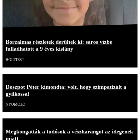
Borzalmas részletek derültek ki: sáros vízbe
fulladhatott a 9 éves kislány
HOLTTEST
Doszpot Péter kimondta: volt, hogy szimpatizált a
gyilkossal
NYOMOZÓ
Megkongatták a tudósok a vészharangot az idegenek
miatt