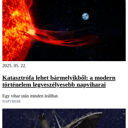
2025. 05. 22.
Katasztrófa lehet bármelyikből: a modern
történelem legveszélyesebb napviharai
Egy vihar után minden leállhat.
NAPVIHAR