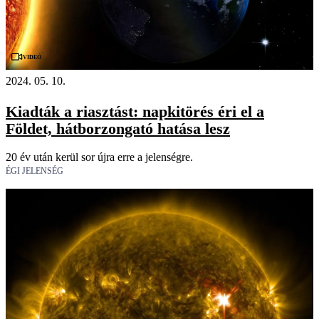
Videó
2024. 05. 10.
Kiadták a riasztást: napkitörés éri el a
Földet, hátborzongató hatása lesz
20 év után kerül sor újra erre a jelenségre.
ÉGI JELENSÉG