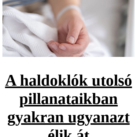
A haldoklók utolsó
pillanataikban
gyakran ugyanazt
élik át