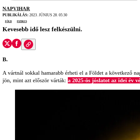
NAPVIHAR
PUBLIKÁLÁS:
2023. JÚNIUS 28. 05:30
Föld
fizikus
Kevesebb idő lesz felkészülni.
B.
A vártnál sokkal hamarabb érheti el a Földet a következő n
jön, mint azt először várták:
a 2025-ös jóslatot az idei év 