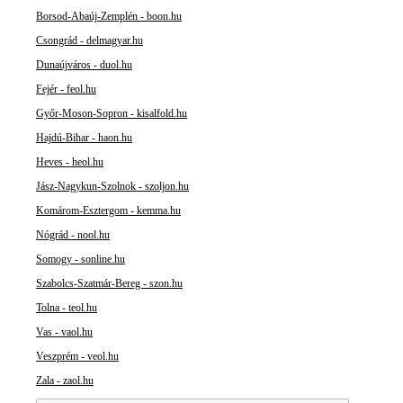
Borsod-Abaúj-Zemplén - boon.hu
Csongrád - delmagyar.hu
Dunaújváros - duol.hu
Fejér - feol.hu
Győr-Moson-Sopron - kisalfold.hu
Hajdú-Bihar - haon.hu
Heves - heol.hu
Jász-Nagykun-Szolnok - szoljon.hu
Komárom-Esztergom - kemma.hu
Nógrád - nool.hu
Somogy - sonline.hu
Szabolcs-Szatmár-Bereg - szon.hu
Tolna - teol.hu
Vas - vaol.hu
Veszprém - veol.hu
Zala - zaol.hu