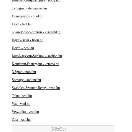
Borsod-Abaúj-Zemplén - boon.hu
Csongrád - delmagyar.hu
Dunaújváros - duol.hu
Fejér - feol.hu
Győr-Moson-Sopron - kisalfold.hu
Hajdú-Bihar - haon.hu
Heves - heol.hu
Jász-Nagykun-Szolnok - szoljon.hu
Komárom-Esztergom - kemma.hu
Nógrád - nool.hu
Somogy - sonline.hu
Szabolcs-Szatmár-Bereg - szon.hu
Tolna - teol.hu
Vas - vaol.hu
Veszprém - veol.hu
Zala - zaol.hu
Közélet