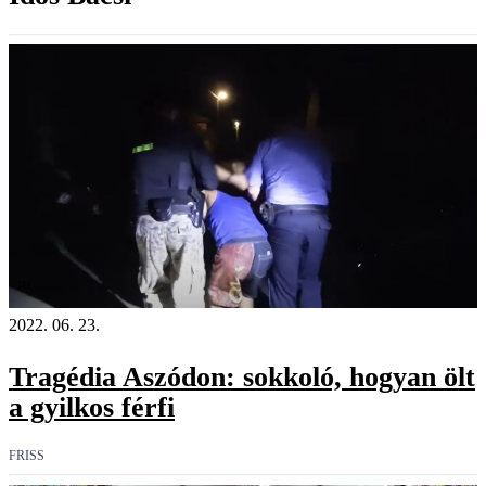
18+
2022. 06. 23.
Tragédia Aszódon: sokkoló, hogyan ölt
a gyilkos férfi
FRISS