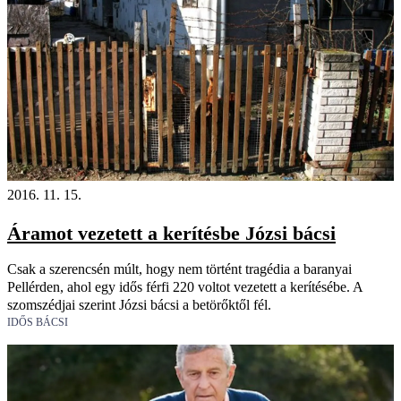
2016. 11. 15.
Áramot vezetett a kerítésbe Józsi bácsi
Csak a szerencsén múlt, hogy nem történt tragédia a baranyai
Pellérden, ahol egy idős férfi 220 voltot vezetett a kerítésébe. A
szomszédjai szerint Józsi bácsi a betörőktől fél.
IDŐS BÁCSI