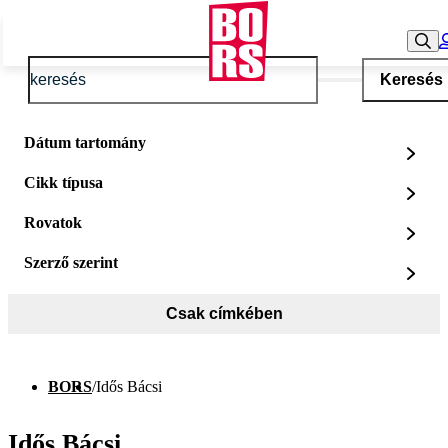
Keresés
Dátum tartomány
Cikk típusa
Rovatok
Szerző szerint
Csak címkében
BORS
/
Idős Bácsi
Idős Bácsi