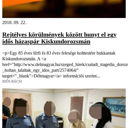
2018. 09. 22.
Rejtélyes körülmények között hunyt el egy
idős házaspár Kiskundorozsmán
<p>Egy 85 éves férfi és 83 éves felesége holttestére bukkantak
Kiskundorozsmán. A <a
href="http://www.delmagyar.hu/szeged_hirek/csaladi_tragedia_doro
_holtan_talaltak_egy_idos_part/2574064/"
target="_blank">Délmagyar</a> információi szerint...
IDŐS BÁCSI