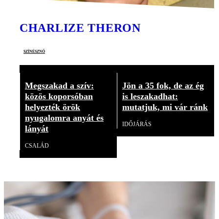
CHARLIZE THERON
színésznő
Megszakad a szív:
Jön a 35 fok, de az ég
közös koporsóban
is leszakadhat:
helyezték örök
mutatjuk, mi vár ránk
nyugalomra anyát és
IDŐJÁRÁS
lányát
CSALÁD