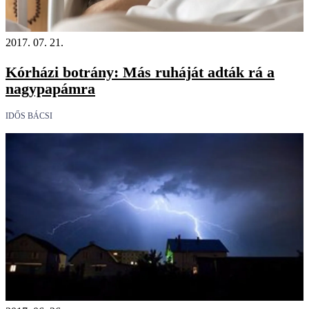
2017. 07. 21.
Kórházi botrány: Más ruháját adták rá a
nagypapámra
IDŐS BÁCSI