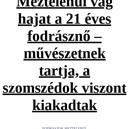
Meztelenül vág
hajat a 21 éves
fodrásznő –
művészetnek
tartja, a
szomszédok viszont
kiakadtak
FODRÁSZOK MEZTELENÜL