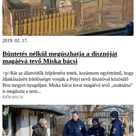
2019. 02. 17.
Büntetés nélkül megúszhatja a disznóját
magáévá tevő Miska bácsi
<p>Bár az állatvédők feljelentést tettek, korántsem egyértelmű, hogy
állatkínzásért felelősségre vonják a Pötyi nevű disznóval közösülő
Pest megyei nyugdíjast. Miska bácsi lovat magáévá tevő „szaktársa”
is megúszta a nem...
IDŐS BÁCSI