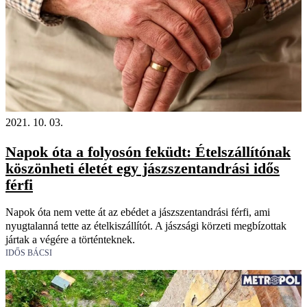
2021. 10. 03.
Napok óta a folyosón feküdt: Ételszállítónak
köszönheti életét egy jászszentandrási idős
férfi
Napok óta nem vette át az ebédet a jászszentandrási férfi, ami
nyugtalanná tette az ételkiszállítót. A jászsági körzeti megbízottak
jártak a végére a történteknek.
IDŐS BÁCSI