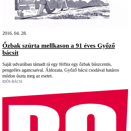
2016. 04. 28.
Őzbak szúrta mellkason a 91 éves Győző
bácsit
Saját udvarában támadt rá egy férfira egy őzbak húszcentis,
pengeéles agancsaival. Áldozata, Győző bácsi csodával határos
módon úszta meg az esetet.
IDŐS BÁCSI