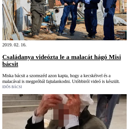
2019. 02. 16.
Családanya videózta le a malacát hágó Misi
bácsit
Miska bácsit a szomszéd azon kapta, hogy a kecskéivel és a
malacával is megpróbál fajtalankodni. Utóbbiról videó is készült.
IDŐS BÁCSI