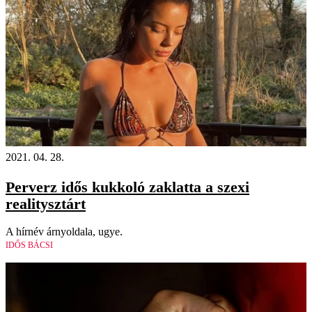
2021. 04. 28.
Perverz idős kukkoló zaklatta a szexi
realitysztárt
A hírnév árnyoldala, ugye.
IDŐS BÁCSI