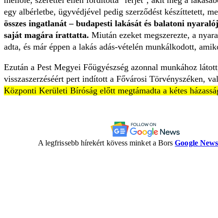
mellőle, szerettei ellen fordította "férjét", akit még a lakásáb
egy albérletbe, ügyvédjével pedig szerződést készíttetett, 
összes ingatlanát – budapesti lakását és balatoni nyaraló
saját magára írattatta.
Miután ezeket megszerezte, a nyaral
adta, és már éppen a lakás adás-vételén munkálkodott, amik
Ezután a Pest Megyei Főügyészség azonnal munkához látott,
visszaszerzéséért pert indított a Fővárosi Törvényszéken, v
Központi Kerületi Bíróság előtt megtámadta a kétes házasság
A legfrissebb hírekért kövess minket a Bors
Google New