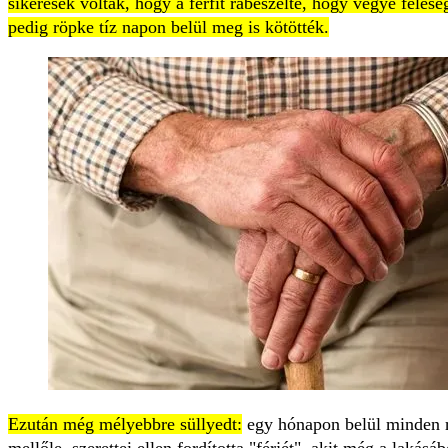
sikeresek voltak, hogy a férfit rábeszélte, hogy vegye felesé
pedig röpke tíz napon belül meg is kötötték.
Ezután még mélyebbre süllyedt:
egy hónapon belül minden 