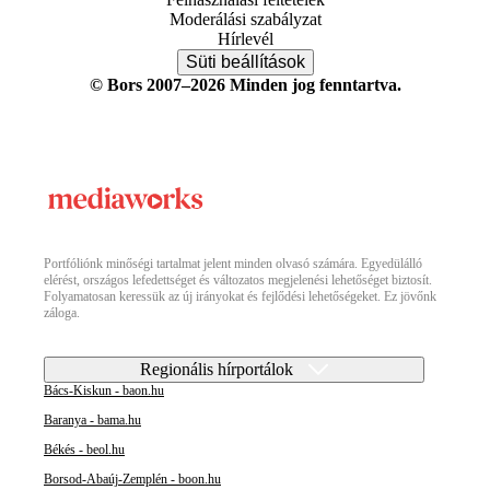
Moderálási szabályzat
Hírlevél
Süti beállítások
© Bors 2007–2026 Minden jog fenntartva.
Portfóliónk minőségi tartalmat jelent minden olvasó számára. Egyedülálló
elérést, országos lefedettséget és változatos megjelenési lehetőséget biztosít.
Folyamatosan keressük az új irányokat és fejlődési lehetőségeket. Ez jövőnk
záloga.
Regionális hírportálok
Bács-Kiskun - baon.hu
Baranya - bama.hu
Békés - beol.hu
Borsod-Abaúj-Zemplén - boon.hu