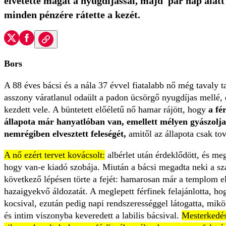
elvetette magát a nyugdíjassal, majd pár nap alatt 
minden pénzére rátette a kezét.
Bors
A 88 éves bácsi és a nála 37 évvel fiatalabb nő még tavaly t
asszony váratlanul odaült a padon ücsörgő nyugdíjas mellé, 
kezdett vele. A büntetett előéletű nő hamar rájött, hogy
a fé
állapota már hanyatlóban van, emellett mélyen gyászolja
nemrégiben elvesztett feleségét,
amitől az állapota csak to
A nő ezért tervet kovácsolt:
albérlet után érdeklődött, és meg
hogy van-e kiadó szobája. Miután a bácsi megadta neki a sz
következő lépésen törte a fejét: hamarosan már a templom el
hazaigyekvő áldozatát. A meglepett férfinek felajánlotta, ho
kocsival, ezután pedig napi rendszerességgel látogatta, mik
és intim viszonyba keveredett a labilis bácsival.
Mesterkedés