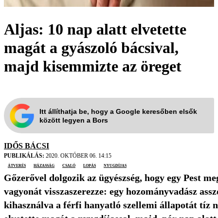
Aljas: 10 nap alatt elvetette
magát a gyászoló bácsival,
majd kisemmizte az öreget
Itt állíthatja be, hogy a Google keresőben elsők
között legyen a Bors
IDŐS BÁCSI
PUBLIKÁLÁS:
2020. OKTÓBER 06. 14:15
átverés
házasság
csaló
lopás
nyugdíjas
Gőzerővel dolgozik az ügyészség, hogy egy Pest me
vagyonát visszaszerezze: egy hozományvadász assz
kihasználva a férfi hanyatló szellemi állapotát tíz 