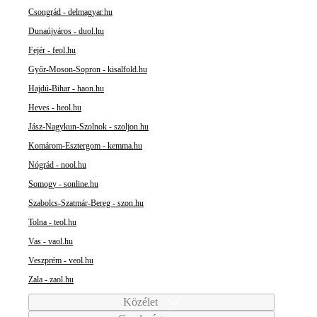
Csongrád - delmagyar.hu
Dunaújváros - duol.hu
Fejér - feol.hu
Győr-Moson-Sopron - kisalfold.hu
Hajdú-Bihar - haon.hu
Heves - heol.hu
Jász-Nagykun-Szolnok - szoljon.hu
Komárom-Esztergom - kemma.hu
Nógrád - nool.hu
Somogy - sonline.hu
Szabolcs-Szatmár-Bereg - szon.hu
Tolna - teol.hu
Vas - vaol.hu
Veszprém - veol.hu
Zala - zaol.hu
Közélet