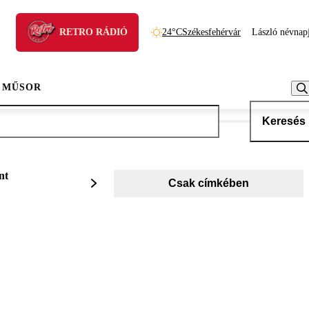
RETRO RÁDIÓ
24°C
Székesfehérvár
László névnap
 MŰSOR
Keresés
nt
Csak címkében