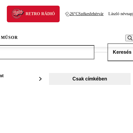
RETRO RÁDIÓ
26°C
Székesfehérvár
László névnap
 MŰSOR
Keresés
nt
Csak címkében