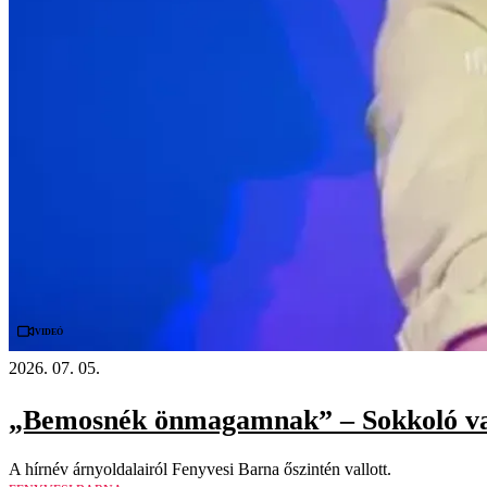
Videó
2026. 07. 05.
„Bemosnék önmagamnak” – Sokkoló vallo
A hírnév árnyoldalairól Fenyvesi Barna őszintén vallott.