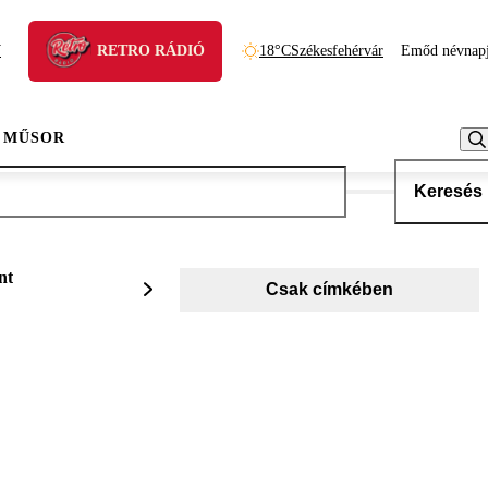
N
RETRO RÁDIÓ
18°C
Székesfehérvár
Emőd névnap
 MŰSOR
Keresés
nt
Csak címkében