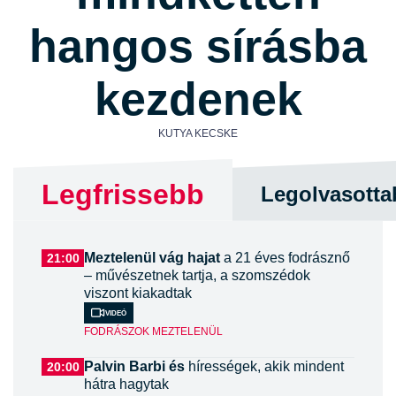
hangos sírásba
kezdenek
KUTYA KECSKE
Legfrissebb
Legolvasotta
Meztelenül vág hajat
a 21 éves fodrásznő
21:00
– művészetnek tartja, a szomszédok
viszont kiakadtak
Videó
FODRÁSZOK MEZTELENÜL
Palvin Barbi és
hírességek, akik mindent
20:00
hátra hagytak