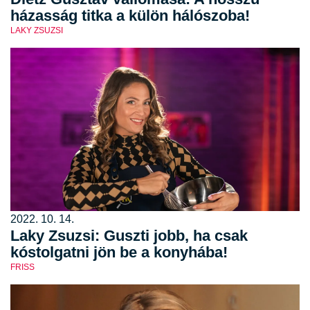
házasság titka a külön hálószoba!
LAKY ZSUZSI
2022. 10. 14.
Laky Zsuzsi: Guszti jobb, ha csak
kóstolgatni jön be a konyhába!
FRISS