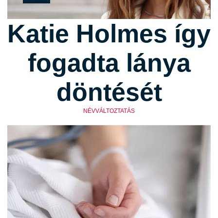
Katie Holmes így
fogadta lánya
döntését
NÉVVÁLTOZTATÁS