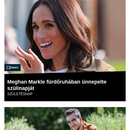
Videó
Meghan Markle fürdőruhában ünnepelte
szülinapját
SZÜLETÉSNAP