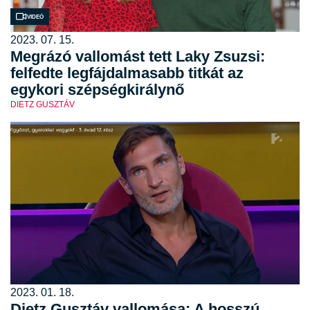
Videó
2023. 07. 15.
Megrázó vallomást tett Laky Zsuzsi:
felfedte legfájdalmasabb titkát az
egykori szépségkirálynő
DIETZ GUSZTÁV
2023. 01. 18.
Dietz Gusztáv vallomása: A hosszú