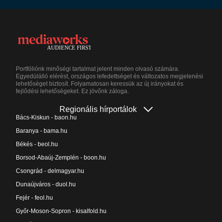
Portfóliónk minőségi tartalmat jelent minden olvasó számára.
Egyedülálló elérést, országos lefedettséget és változatos megjelenési
lehetőséget biztosít. Folyamatosan keressük az új irányokat és
fejlődési lehetőségeket. Ez jövőnk záloga.
Regionális hírportálok
Bács-Kiskun - baon.hu
Baranya - bama.hu
Békés - beol.hu
Borsod-Abaúj-Zemplén - boon.hu
Csongrád - delmagyar.hu
Dunaújváros - duol.hu
Fejér - feol.hu
Győr-Moson-Sopron - kisalfold.hu