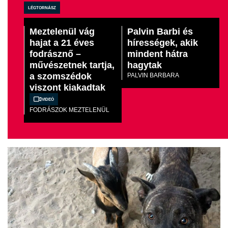
légtornász
Meztelenül vág
Palvin Barbi és
hajat a 21 éves
hírességek, akik
fodrásznő –
mindent hátra
művészetnek tartja,
hagytak
a szomszédok
PALVIN BARBARA
viszont kiakadtak
Videó
FODRÁSZOK MEZTELENÜL