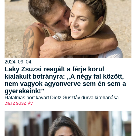
2024. 09. 04.
Laky Zsuzsi reagált a férje körül
kialakult botrányra: „A négy fal között,
nem vagyok agyonverve sem én sem a
gyerekeink!”
Hatalmas port kavart Dietz Gusztáv durva kirohanása.
DIETZ GUSZTÁV