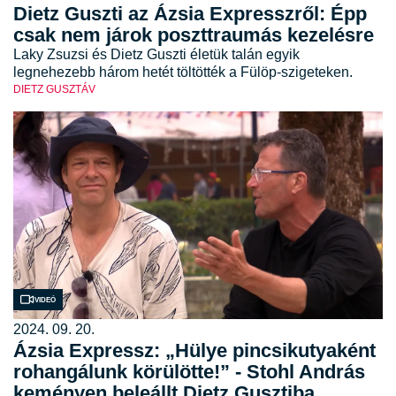
Dietz Guszti az Ázsia Expresszről: Épp
csak nem járok poszttraumás kezelésre
Laky Zsuzsi és Dietz Guszti életük talán egyik
legnehezebb három hetét töltötték a Fülöp-szigeteken.
DIETZ GUSZTÁV
Videó
2024. 09. 20.
Ázsia Expressz: „Hülye pincsikutyaként
rohangálunk körülötte!” - Stohl András
keményen beleállt Dietz Gusztiba