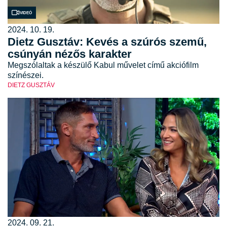
Videó
2024. 10. 19.
Dietz Gusztáv: Kevés a szúrós szemű,
csúnyán nézős karakter
Megszólaltak a készülő Kabul művelet című akciófilm
színészei.
DIETZ GUSZTÁV
2024. 09. 21.