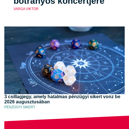
botrányos koncertjére
VARGA VIKTOR
3 csillagjegy, amely hatalmas pénzügyi sikert vonz be
2026 augusztusában
PÉNZÜGYI SIKERT