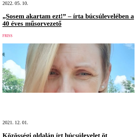
2022. 05. 10.
„Sosem akartam ezt!” – írta búcsúlevelében a
40 éves műsorvezető
FRISS
2021. 12. 01.
Közösségi oldalán írt búcsúlevelet öt