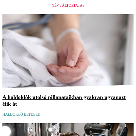
NÉVVÁLTOZTATÁS
A haldoklók utolsó pillanataikban gyakran ugyanazt
élik át
HALDOKLÓ BETEGEK