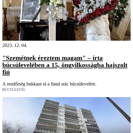
18+
2023. 12. 04.
"Szemétnek éreztem magam" – írta
búcsúlevelében a 15, öngyilkosságba hajszolt
fiú
A rendőrség bukkant rá a fiatal srác búcsúlevelére.
BÚCSÚLEVÉL