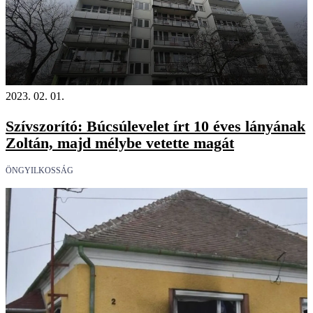
2023. 02. 01.
Szívszorító: Búcsúlevelet írt 10 éves lányának
Zoltán, majd mélybe vetette magát
ÖNGYILKOSSÁG