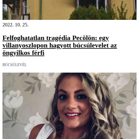
2022. 10. 25.
Felfoghatatlan tragédia Pecölön: egy
villanyoszlopon hagyott búcsúlevelet az
öngyilkos férfi
BÚCSÚLEVÉL