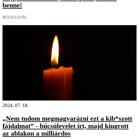
benne!
BÚCSÚLEVÉL
18+
2024. 07. 18.
„Nem tudom megmagyarázni ezt a kib*szott
fájdalmat” - búcsúlevelet írt, majd kiugrott
az ablakon a milliárdos