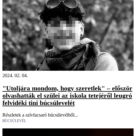
18+
2024. 02. 04.
"Utoljára mondom, hogy szeretlek" – először
olvashatták el szülei az iskola tetejéről leugró
felvidéki tini búcsúlevelét
Részletek a szívfacsaró búcsúlevélből...
BÚCSÚLEVÉL