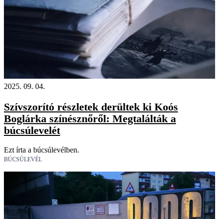
2025. 09. 04.
Szívszorító részletek derültek ki Koós
Boglárka színésznőről: Megtalálták a
búcsúlevelét
Ezt írta a búcsúlevélben.
BÚCSÚLEVÉL