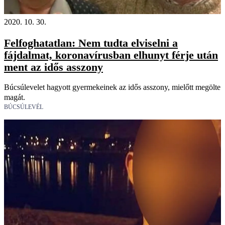
2020. 10. 30.
Felfoghatatlan: Nem tudta elviselni a
fájdalmat, koronavírusban elhunyt férje után
ment az idős asszony
Búcsúlevelet hagyott gyermekeinek az idős asszony, mielőtt megölte
magát.
BÚCSÚLEVÉL