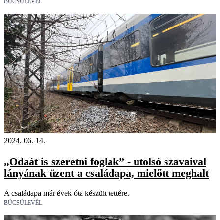
BÚCSÚLEVÉL
18+
2024. 06. 14.
„Odaát is szeretni foglak” - utolsó szavaival
lányának üzent a családapa, mielőtt meghalt
A családapa már évek óta készült tettére.
BÚCSÚLEVÉL