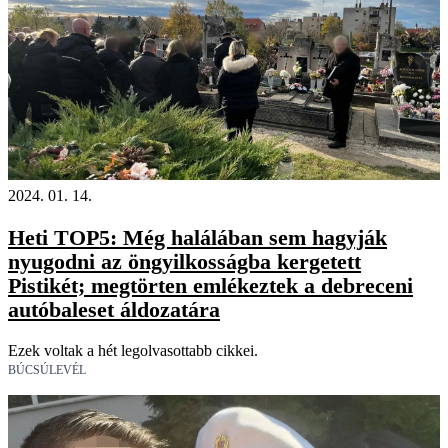
2024. 01. 14.
Heti TOP5: Még halálában sem hagyják
nyugodni az öngyilkosságba kergetett
Pistikét; megtörten emlékeztek a debreceni
autóbaleset áldozatára
Ezek voltak a hét legolvasottabb cikkei.
BÚCSÚLEVÉL