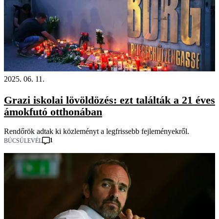
2025. 06. 11.
Grazi iskolai lövöldözés: ezt találták a 21 éves
ámokfutó otthonában
Rendőrök adtak ki közleményt a legfrissebb fejleményekről.
1
BÚCSÚLEVÉL