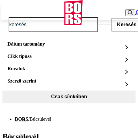
Keresés
Dátum tartomány
Cikk típusa
Rovatok
Szerző szerint
Csak címkében
BORS
/
Búcsúlevél
Búcsúlevél