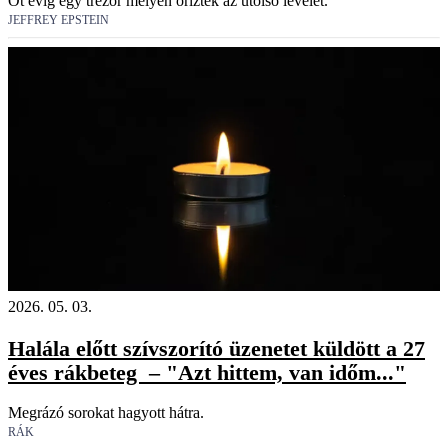
Öt évig egy trezor mélyén őrizték az utolsó levelét.
JEFFREY EPSTEIN
2026. 05. 03.
Halála előtt szívszorító üzenetet küldött a 27
éves rákbeteg – "Azt hittem, van időm..."
Megrázó sorokat hagyott hátra.
RÁK