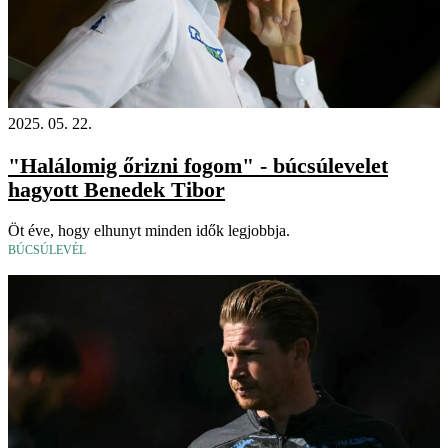
2025. 05. 22.
"Halálomig őrizni fogom" - búcsúlevelet
hagyott Benedek Tibor
Öt éve, hogy elhunyt minden idők legjobbja.
BÚCSÚLEVÉL