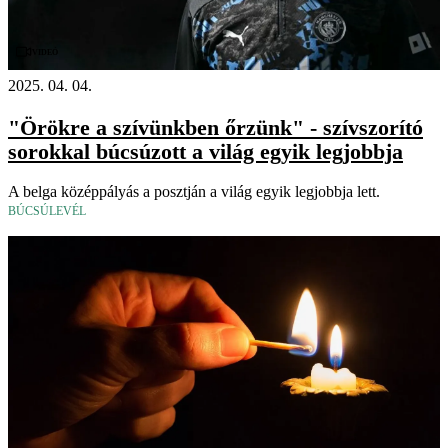
Videó
2025. 04. 04.
"Örökre a szívünkben őrzünk" - szívszorító
sorokkal búcsúzott a világ egyik legjobbja
A belga középpályás a posztján a világ egyik legjobbja lett.
BÚCSÚLEVÉL