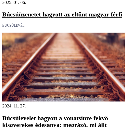
2025. 01. 06.
Búcsúüzenetet hagyott az eltűnt magyar férfi
BÚCSÚLEVÉL
18+
2024. 11. 27.
Búcsúlevelet hagyott a vonatsínre fekvő
kisgyerekes édesanya: megrázó, mi állt