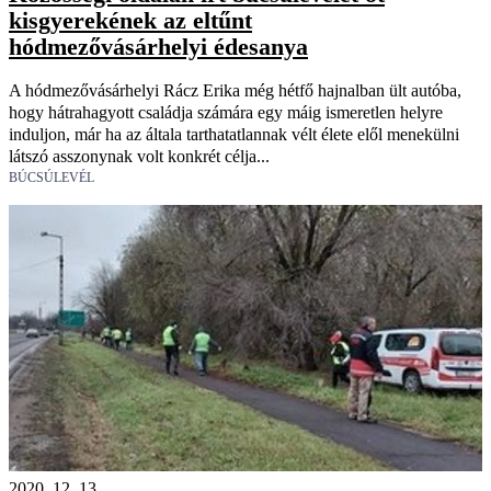
kisgyerekének az eltűnt
hódmezővásárhelyi édesanya
A hódmezővásárhelyi Rácz Erika még hétfő hajnalban ült autóba,
hogy hátrahagyott családja számára egy máig ismeretlen helyre
induljon, már ha az általa tarthatatlannak vélt élete elől menekülni
látszó asszonynak volt konkrét célja...
BÚCSÚLEVÉL
2020. 12. 13.