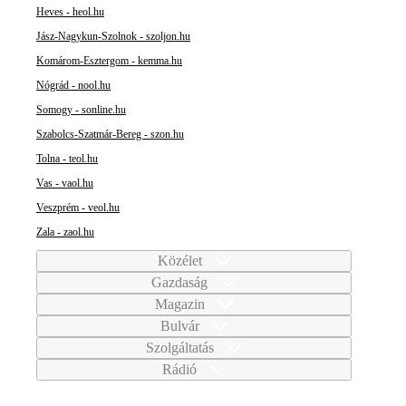
Heves - heol.hu
Jász-Nagykun-Szolnok - szoljon.hu
Komárom-Esztergom - kemma.hu
Nógrád - nool.hu
Somogy - sonline.hu
Szabolcs-Szatmár-Bereg - szon.hu
Tolna - teol.hu
Vas - vaol.hu
Veszprém - veol.hu
Zala - zaol.hu
Közélet
Gazdaság
Magazin
Bulvár
Szolgáltatás
Rádió