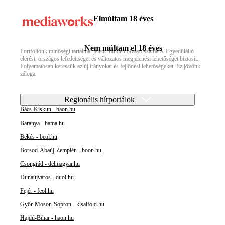
Elmúltam 18 éves
Nem múltam el 18 éves
Portfóliónk minőségi tartalmat jelent minden olvasó számára. Egyedülálló
elérést, országos lefedettséget és változatos megjelenési lehetőséget biztosít.
Folyamatosan keressük az új irányokat és fejlődési lehetőségeket. Ez jövőnk
záloga.
Regionális hírportálok
Bács-Kiskun - baon.hu
Baranya - bama.hu
Békés - beol.hu
Borsod-Abaúj-Zemplén - boon.hu
Csongrád - delmagyar.hu
Dunaújváros - duol.hu
Fejér - feol.hu
Győr-Moson-Sopron - kisalfold.hu
Hajdú-Bihar - haon.hu