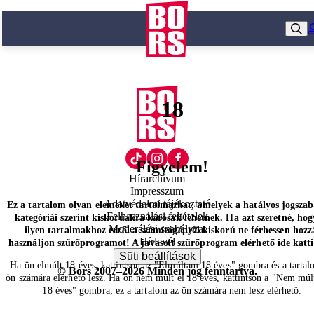
18
Figyelem!
Hírarchívum
Impresszum
Adatvédelmi tájékoztató
Ez a tartalom olyan elemeket tartalmazhat, amelyek a hatályos jogsza
Felhasználási feltételek
kategóriái szerint kiskorúakra károsak lehetnek. Ha azt szeretné, hog
Moderálási szabályzat
ilyen tartalmakhoz erről a számítógépről kiskorú ne férhessen hozz
Hírlevél
használjon szűrőprogramot! A javasolt szűrőprogram elérhető
ide katt
Süti beállítások
Ha ön elmúlt 18 éves, kattintson az "Elmúltam 18 éves" gombra és a tartal
© Bors 2007–2026 Minden jog fenntartva.
ön számára elérhető lesz. Ha ön nem múlt el 18 éves, kattintson a "Nem múl
18 éves" gombra; ez a tartalom az ön számára nem lesz elérhető.