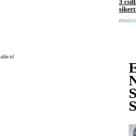
3 csi
siker
PÉNZÜGYI
alán is!