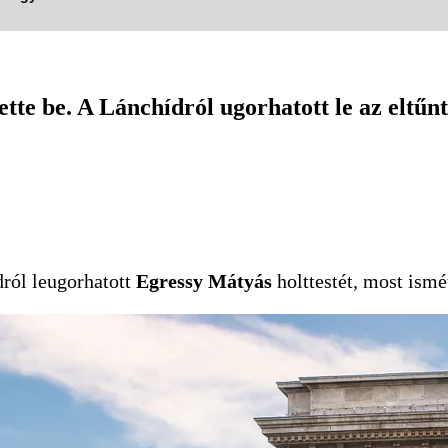
ette be. A Lánchídról ugorhatott le az eltűnt
dról leugorhatott
Egressy Mátyás
holttestét, most ismé