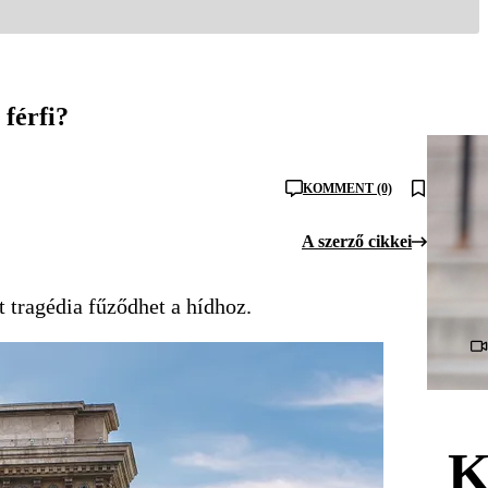
 férfi?
KOMMENT (0)
A szerző cikkei
t tragédia fűződhet a hídhoz.
K