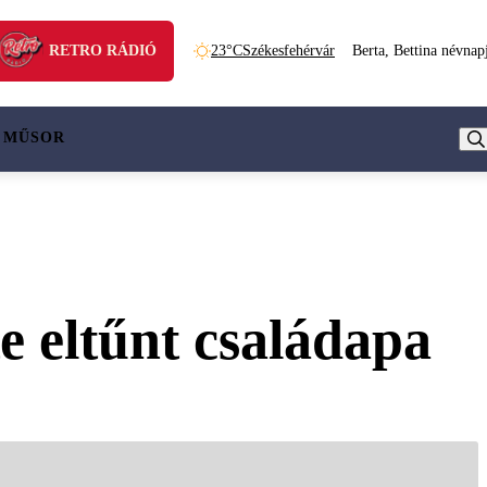
RETRO RÁDIÓ
23°C
Székesfehérvár
Berta, Bettina névnap
 MŰSOR
e eltűnt családapa