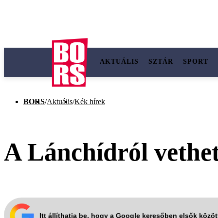
AKTUÁLIS
SZTÁR
SPORT
BORS
/
Aktuális
/
Kék hírek
A Lánchídról vethet
Itt állíthatja be, hogy a Google keresőben elsők közö