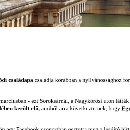
ódi családapa
családja korábban a nyilvánossághoz ford
árciusban - ezt Soroksárnál, a Nagykőrösi úton látták u
ében került elő,
amiből arra következtetnek, hogy
Eg
-én egy Facebook-csoportban osztotta meg a lesújtó hírt