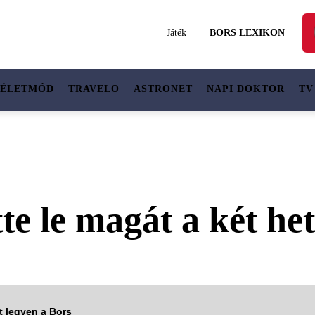
Játék
BORS LEXIKON
ÉLETMÓD
TRAVELO
ASTRONET
NAPI DOKTOR
TV
te le magát a két het
tt legyen a Bors