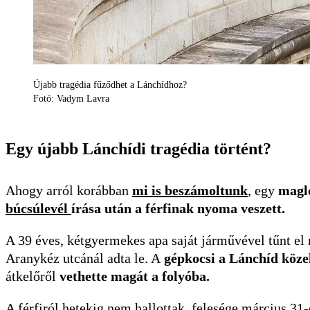
Újabb tragédia fűződhet a Lánchídhoz?
Fotó: Vadym Lavra
Egy újabb Lánchídi tragédia történt?
Ahogy arról korábban
mi is beszámoltunk
, egy
magl
búcsúlevél
írása után a férfinak nyoma veszett.
A 39 éves, kétgyermekes apa saját járművével tűnt el m
Aranykéz utcánál adta le. A
gépkocsi a Lánchíd közel
átkelőről
vethette magát a folyóba.
A férfiról hetekig nem hallottak, felesége március 31