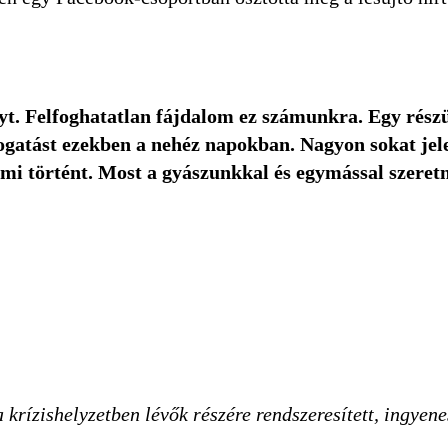
nyt. Felfoghatatlan fájdalom ez számunkra. Egy rés
ogatást ezekben a nehéz napokban. Nagyon sokat jel
 mi történt. Most a gyászunkkal és egymással szeret
a krízishelyzetben lévők részére rendszeresített, ingye