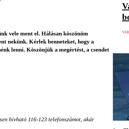
V
b
VAR
zünk vele ment el. Hálásan köszönöm
ent nekünk. Kérlek benneteket, hogy a
nénk lenni. Köszönjük a megértést, a csendet
nesen hívható 116-123 telefonszámot, akár