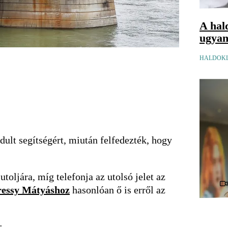
A hal
ugyana
HALDOKL
ult segítségért, miután felfedezték, hogy
toljára, míg telefonja az utolsó jelet az
ressy Mátyáshoz
hasonlóan ő is erről az
: