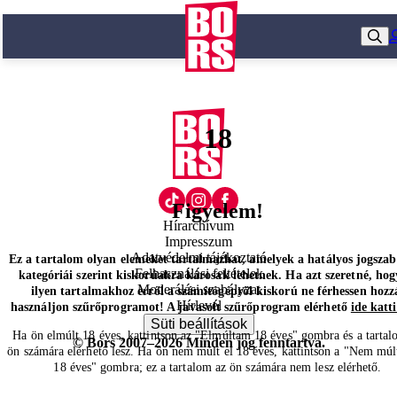
18
Figyelem!
Hírarchívum
Impresszum
Adatvédelmi tájékoztató
Ez a tartalom olyan elemeket tartalmazhat, amelyek a hatályos jogsza
Felhasználási feltételek
kategóriái szerint kiskorúakra károsak lehetnek. Ha azt szeretné, hog
Moderálási szabályzat
ilyen tartalmakhoz erről a számítógépről kiskorú ne férhessen hozz
Hírlevél
használjon szűrőprogramot! A javasolt szűrőprogram elérhető
ide katt
Süti beállítások
Ha ön elmúlt 18 éves, kattintson az "Elmúltam 18 éves" gombra és a tartal
© Bors 2007–2026 Minden jog fenntartva.
ön számára elérhető lesz. Ha ön nem múlt el 18 éves, kattintson a "Nem múl
18 éves" gombra; ez a tartalom az ön számára nem lesz elérhető.