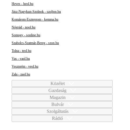
Heves - heol.hu
Jász-Nagykun-Szolnok - szoljon.hu
Komárom-Esztergom - kemma.hu
Nógrád - nool.hu
Somogy - sonline.hu
Szabolcs-Szatmár-Bereg - szon.hu
Tolna - teol.hu
Vas - vaol.hu
Veszprém - veol.hu
Zala - zaol.hu
Közélet
Gazdaság
Magazin
Bulvár
Szolgáltatás
Rádió