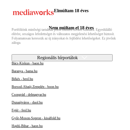
Elmúltam 18 éves
Nem múltam el 18 éves
Portfóliónk minőségi tartalmat jelent minden olvasó számára. Egyedülálló
elérést, országos lefedettséget és változatos megjelenési lehetőséget biztosít.
Folyamatosan keressük az új irányokat és fejlődési lehetőségeket. Ez jövőnk
záloga.
Regionális hírportálok
Bács-Kiskun - baon.hu
Baranya - bama.hu
Békés - beol.hu
Borsod-Abaúj-Zemplén - boon.hu
Csongrád - delmagyar.hu
Dunaújváros - duol.hu
Fejér - feol.hu
Győr-Moson-Sopron - kisalfold.hu
Hajdú-Bihar - haon.hu