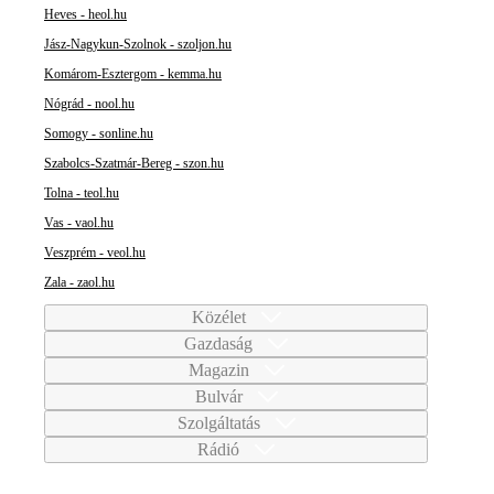
Heves - heol.hu
Jász-Nagykun-Szolnok - szoljon.hu
Komárom-Esztergom - kemma.hu
Nógrád - nool.hu
Somogy - sonline.hu
Szabolcs-Szatmár-Bereg - szon.hu
Tolna - teol.hu
Vas - vaol.hu
Veszprém - veol.hu
Zala - zaol.hu
Közélet
Gazdaság
Magazin
Bulvár
Szolgáltatás
Rádió