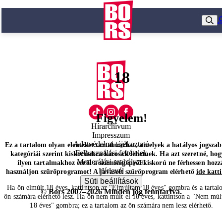
18
Figyelem!
Hírarchívum
Impresszum
Adatvédelmi tájékoztató
Ez a tartalom olyan elemeket tartalmazhat, amelyek a hatályos jogsza
Felhasználási feltételek
kategóriái szerint kiskorúakra károsak lehetnek. Ha azt szeretné, hog
Moderálási szabályzat
ilyen tartalmakhoz erről a számítógépről kiskorú ne férhessen hozz
Hírlevél
használjon szűrőprogramot! A javasolt szűrőprogram elérhető
ide katt
Süti beállítások
Ha ön elmúlt 18 éves, kattintson az "Elmúltam 18 éves" gombra és a tartal
© Bors 2007–2026 Minden jog fenntartva.
ön számára elérhető lesz. Ha ön nem múlt el 18 éves, kattintson a "Nem múl
18 éves" gombra; ez a tartalom az ön számára nem lesz elérhető.