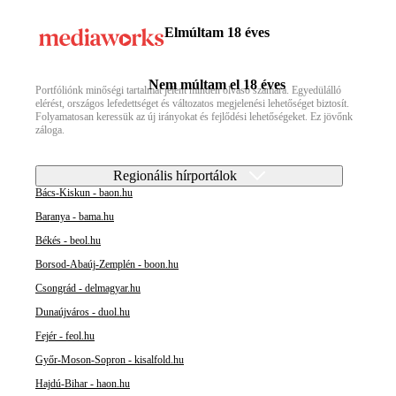
Elmúltam 18 éves
Nem múltam el 18 éves
Portfóliónk minőségi tartalmat jelent minden olvasó számára. Egyedülálló
elérést, országos lefedettséget és változatos megjelenési lehetőséget biztosít.
Folyamatosan keressük az új irányokat és fejlődési lehetőségeket. Ez jövőnk
záloga.
Regionális hírportálok
Bács-Kiskun - baon.hu
Baranya - bama.hu
Békés - beol.hu
Borsod-Abaúj-Zemplén - boon.hu
Csongrád - delmagyar.hu
Dunaújváros - duol.hu
Fejér - feol.hu
Győr-Moson-Sopron - kisalfold.hu
Hajdú-Bihar - haon.hu