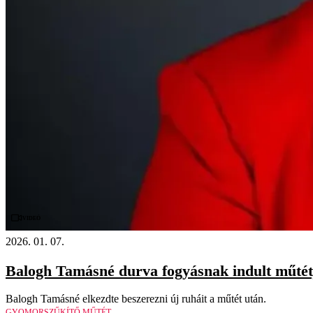
Videó
2026. 01. 07.
Balogh Tamásné durva fogyásnak indult műtétje 
Balogh Tamásné elkezdte beszerezni új ruháit a műtét után.
GYOMORSZŰKÍTŐ MŰTÉT