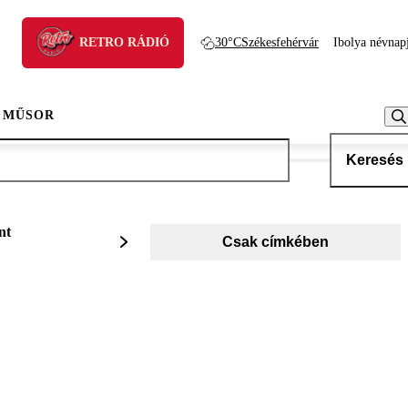
RETRO RÁDIÓ
30°C
Székesfehérvár
Ibolya névnap
 MŰSOR
Keresés
nt
Csak címkében