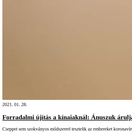
2021. 01. 28.
Forradalmi újítás a kínaiaknál: Ánuszuk árulj
Cseppet sem szokványos módszerrel tesztelik az embereket koronavíru