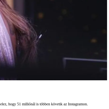
elez, hogy 51 milliónál is többen követik az Instagramon.