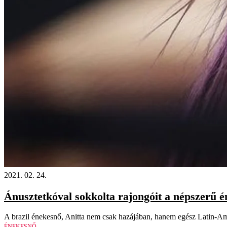
2021. 02. 24.
Ánusztetkóval sokkolta rajongóit a népszerű é
A brazil énekesnő, Anitta nem csak hazájában, hanem egész Latin-Amer
ÉNEKESNŐ