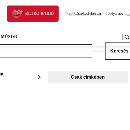
RETRO RÁDIÓ
26°C
Székesfehérvár
Ibolya névnap
 MŰSOR
Keresés
nt
Csak címkében