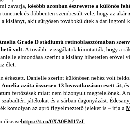
 mi zavarja,
később azonban észrevette a különös feh
a tünetnek és döbbenten szembesült vele, hogy az akár
a kislányt, akit sürgősen továbbküldtek a darlingtoni
Amelia Grade D stádiumú retinoblasztómában szenv
hető volt.
A további vizsgálatok kimutatták, hogy a rá
anielle elmondása szerint a kislány hihetetlen erővel v
z élet.
 érkezett. Danielle szerint különösen nehéz volt feldol
.
Amelia azóta összesen 13 beavatkozáson esett át, 
tum fertőzések miatt nem bizonyult megfelelőnek. A mo
 a szabadtéri játékokat és a sárban dagonyázást. Édesany
ék komolyan az apró figyelmeztető jeleket is – írja a
M
n disease
https://t.co/0XA0EM17zL