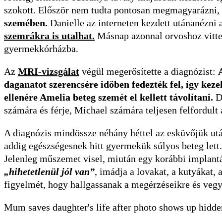
szokott. Először nem tudta pontosan megmagyarázni,
szemében.
Danielle az interneten kezdett utánanézni 
szemrákra is utalhat.
Másnap azonnal orvoshoz vitte 
gyermekkórházba.
Az
MRI-vizsgálat
végül megerősítette a diagnózist:
daganatot szerencsére időben fedezték fel, így kezel
ellenére Amelia beteg szemét el kellett távolítani.
D
számára és férje, Michael számára teljesen felfordult a
A diagnózis mindössze néhány héttel az esküvőjük után
addig egészségesnek hitt gyermekük súlyos beteg lett
Jelenleg műszemet visel, miután egy korábbi implantá
„hihetetlenül jól van”
, imádja a lovakat, a kutyákat,
figyelmét, hogy hallgassanak a megérzéseikre és vegy
Mum saves daughter's life after photo shows up hidde