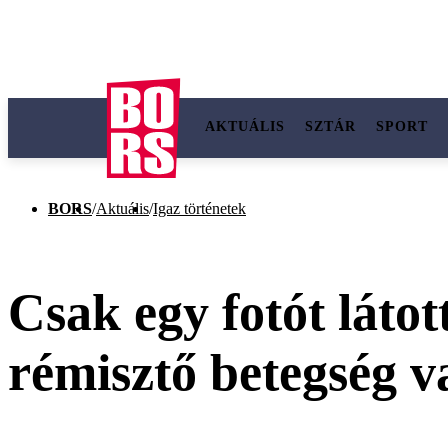
AKTUÁLIS
SZTÁR
SPORT
BORS
/
Aktuális
/
Igaz történetek
Csak egy fotót látot
rémisztő betegség v