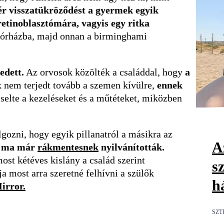
ér visszatükröződést a gyermek egyik
retinoblasztómára, vagyis egy ritka
 kórházba, majd onnan a birminghami
edett.
Az orvosok közölték a családdal, hogy
a
k nem terjedt tovább a szemen kívülre,
ennek
iselte a kezeléseket és a műtéteket, miközben
gozni, hogy egyik pillanatról a másikra az
Az
és ma már
rákmentesnek
nyilvánították.
st kétéves kislány a család szerint
s
ja most arra szeretné felhívni a szülők
h
irror.
SZT