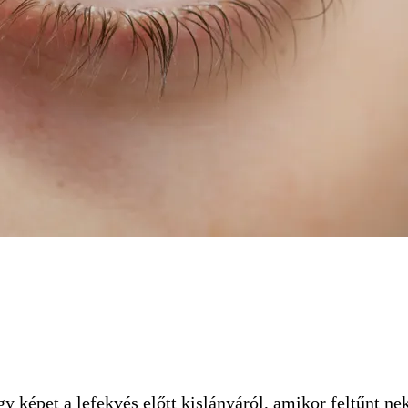
 képet a lefekvés előtt kislányáról, amikor feltűnt ne