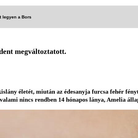
tt legyen a Bors
dent megváltoztatott.
islány életét, miután az édesanyja furcsa fehér fény
valami nincs rendben 14 hónapos lánya, Amelia állap