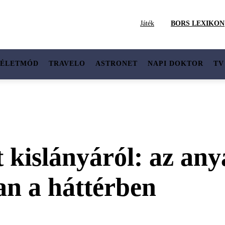
Játék
BORS LEXIKON
ÉLETMÓD
TRAVELO
ASTRONET
NAPI DOKTOR
TV
t kislányáról: az an
an a háttérben