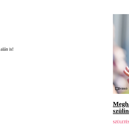
alán is!
Videó
Megha
szüli
SZÜLETÉ