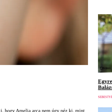
Videó
Egyre
Balázs
SEBESTY
ki, hogy Amelia arca nem úgy néz ki, mint