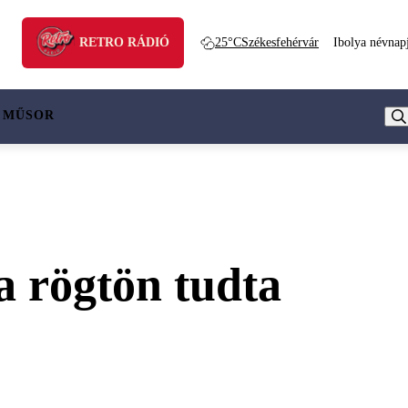
RETRO RÁDIÓ
25°C
Székesfehérvár
Ibolya névnap
 MŰSOR
ya rögtön tudta