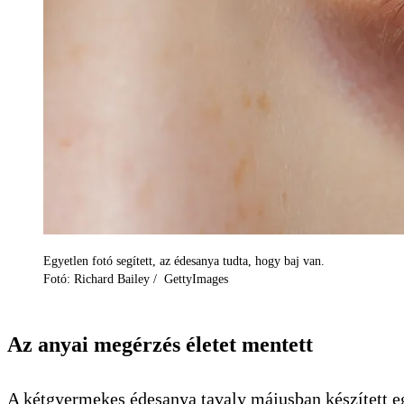
Egyetlen fotó segített, az édesanya tudta, hogy baj van.
Fotó: Richard Bailey / GettyImages
Az anyai megérzés életet mentett
A kétgyermekes édesanya tavaly májusban készített egy