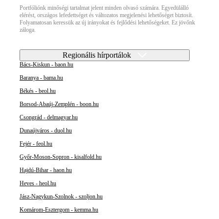
Portfóliónk minőségi tartalmat jelent minden olvasó számára. Egyedülálló
elérést, országos lefedettséget és változatos megjelenési lehetőséget biztosít.
Folyamatosan keressük az új irányokat és fejlődési lehetőségeket. Ez jövőnk
záloga.
Regionális hírportálok
Bács-Kiskun - baon.hu
Baranya - bama.hu
Békés - beol.hu
Borsod-Abaúj-Zemplén - boon.hu
Csongrád - delmagyar.hu
Dunaújváros - duol.hu
Fejér - feol.hu
Győr-Moson-Sopron - kisalfold.hu
Hajdú-Bihar - haon.hu
Heves - heol.hu
Jász-Nagykun-Szolnok - szoljon.hu
Komárom-Esztergom - kemma.hu