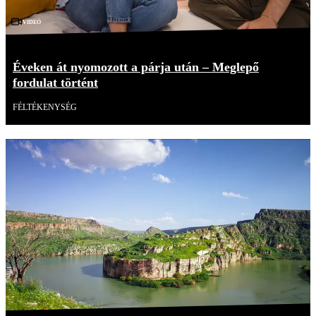
Videó
Éveken át nyomozott a párja után – Meglepő
fordulat történt
FÉLTÉKENYSÉG