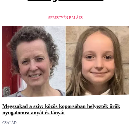
SEBESTYÉN BALÁZS
Megszakad a szív: közös koporsóban helyezték örök
nyugalomra anyát és lányát
CSALÁD