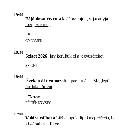
19:00
Fájdalmat érzett a
kislány: rájött, saját anyja
mérgezte meg
18+
GYERMEK
18:30
Sziget 2026: így
kerüljük el a jegyüzéreket
SZIGET
18:00
Éveken át nyomozott
a párja után – Meglepő
fordulat történt
Videó
FÉLTÉKENYSÉG
17:00
Valóra válhat a
bibliai apokaliptikus prófécia, ha
kiszárad ez a folyó