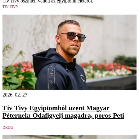
Tiv Tivy őszintén vallott az egyiptomi életéről.
TIV TIVY
Videó
2026. 02. 27.
Tiv Tivy Egyiptomból üzent Magyar
Péternek: Odafigyelj magadra, poros Peti
DROG