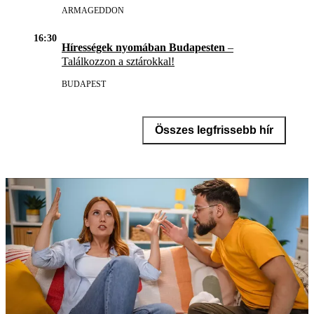
ARMAGEDDON
16:30
Hírességek nyomában Budapesten
–
Találkozzon a sztárokkal!
BUDAPEST
Összes legfrissebb hír