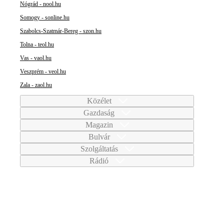
Nógrád - nool.hu
Somogy - sonline.hu
Szabolcs-Szatmár-Bereg - szon.hu
Tolna - teol.hu
Vas - vaol.hu
Veszprém - veol.hu
Zala - zaol.hu
Közélet
Gazdaság
Magazin
Bulvár
Szolgáltatás
Rádió