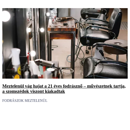
Videó
Meztelenül vág hajat a 21 éves fodrásznő – művészetnek tartja,
a szomszédok viszont kiakadtak
FODRÁSZOK MEZTELENÜL