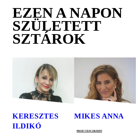
EZEN A NAPON
SZÜLETETT
SZTÁROK
KERESZTES
MIKES ANNA
ILDIKÓ
profi táncoktató