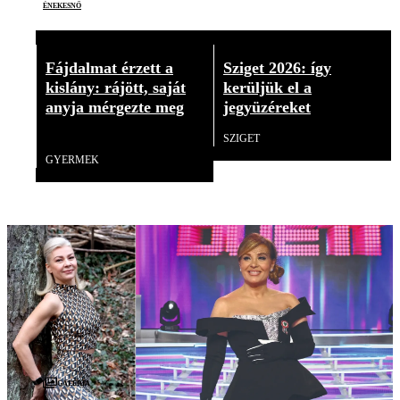
énekesnő
Fájdalmat érzett a
Sziget 2026: így
kislány: rájött, saját
kerüljük el a
anyja mérgezte meg
jegyüzéreket
18+
SZIGET
GYERMEK
Galéria