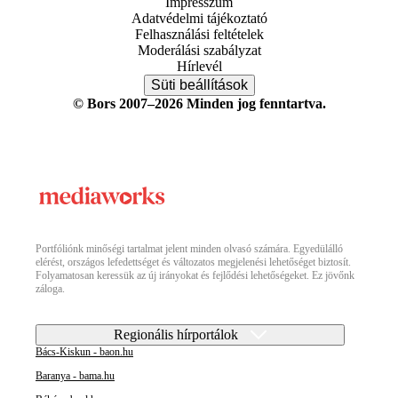
Impresszum
Adatvédelmi tájékoztató
Felhasználási feltételek
Moderálási szabályzat
Hírlevél
Süti beállítások
© Bors 2007–2026 Minden jog fenntartva.
Portfóliónk minőségi tartalmat jelent minden olvasó számára. Egyedülálló
elérést, országos lefedettséget és változatos megjelenési lehetőséget biztosít.
Folyamatosan keressük az új irányokat és fejlődési lehetőségeket. Ez jövőnk
záloga.
Regionális hírportálok
Bács-Kiskun - baon.hu
Baranya - bama.hu