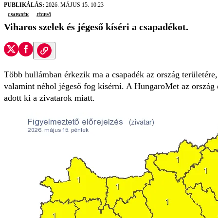
PUBLIKÁLÁS:
2026. MÁJUS 15. 10:23
csapadék
jégeső
Viharos szelek és jégeső kíséri a csapadékot.
Több hullámban érkezik ma a csapadék az ország területére,
valamint néhol jégeső fog kísérni. A HungaroMet az ország eg
adott ki a zivatarok miatt.