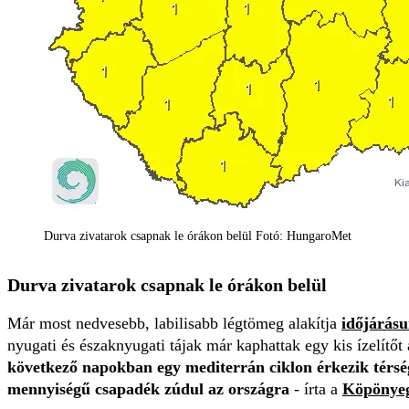
Durva zivatarok csapnak le órákon belül Fotó: HungaroMet
Durva zivatarok csapnak le órákon belül
Már most nedvesebb, labilisabb légtömeg alakítja
időjárás
nyugati és északnyugati tájak már kaphattak egy kis ízelítőt
következő napokban egy mediterrán ciklon érkezik térsé
mennyiségű csapadék zúdul az országra
- írta a
Köpönye