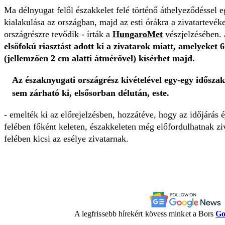
Ma délnyugat felől északkelet felé történő áthelyeződéssel 
kialakulása az országban, majd az esti órákra a zivatartevék
országrészre tevődik - írták a
HungaroMet
vészjelzésében. 
elsőfokú riasztást adott ki a zivatarok miatt, amelyeket 
(jellemzően 2 cm alatti átmérővel) kísérhet majd.
Az északnyugati országrész kivételével egy-egy idősza
sem zárható ki, elsősorban délután, este.
- emelték ki az előrejelzésben, hozzátéve, hogy az időjárás 
felében főként keleten, északkeleten még előfordulhatnak z
felében kicsi az esélye zivatarnak.
A legfrissebb hírekért kövess minket a Bors
Go