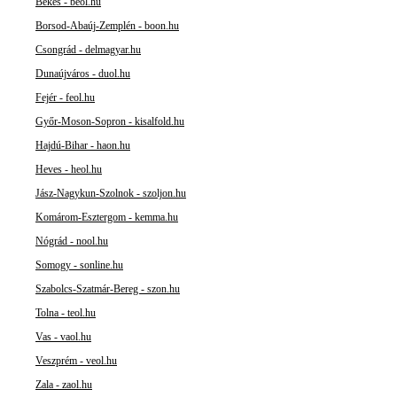
Békés - beol.hu
Borsod-Abaúj-Zemplén - boon.hu
Csongrád - delmagyar.hu
Dunaújváros - duol.hu
Fejér - feol.hu
Győr-Moson-Sopron - kisalfold.hu
Hajdú-Bihar - haon.hu
Heves - heol.hu
Jász-Nagykun-Szolnok - szoljon.hu
Komárom-Esztergom - kemma.hu
Nógrád - nool.hu
Somogy - sonline.hu
Szabolcs-Szatmár-Bereg - szon.hu
Tolna - teol.hu
Vas - vaol.hu
Veszprém - veol.hu
Zala - zaol.hu