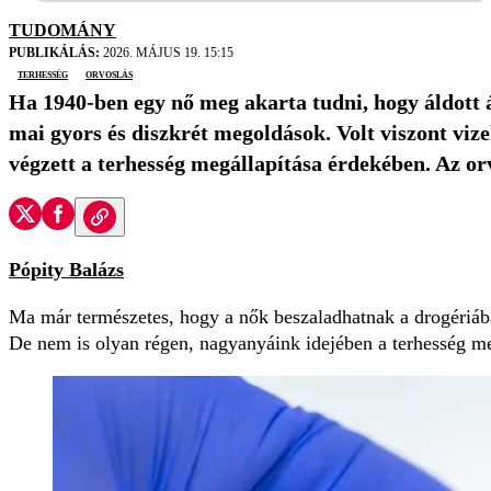
TUDOMÁNY
PUBLIKÁLÁS:
2026. MÁJUS 19. 15:15
terhesség
orvoslás
Ha 1940-ben egy nő meg akarta tudni, hogy áldott á
mai gyors és diszkrét megoldások. Volt viszont viz
végzett a terhesség megállapítása érdekében. Az orv
Pópity Balázs
Ma már természetes, hogy a nők beszaladhatnak a drogériába e
De nem is olyan régen, nagyanyáink idejében a terhesség me