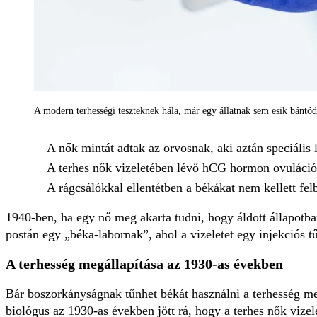
A modern terhességi teszteknek hála, már egy állatnak sem esik bántód
A nők mintát adtak az orvosnak, aki aztán speciális
A terhes nők vizeletében lévő hCG hormon ovulációt 
A rágcsálókkal ellentétben a békákat nem kellett fel
1940-ben, ha egy nő meg akarta tudni, hogy áldott állapotban 
postán egy „béka-labornak”, ahol a vizeletet egy injekciós t
A terhesség megállapítása az 1930-as években
Bár boszorkányságnak tűnhet békát használni a terhesség me
biológus az 1930-as években jött rá, hogy a terhes nők vize