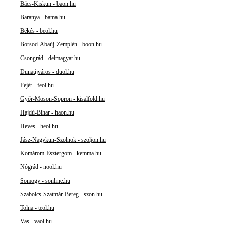
Bács-Kiskun - baon.hu
Baranya - bama.hu
Békés - beol.hu
Borsod-Abaúj-Zemplén - boon.hu
Csongrád - delmagyar.hu
Dunaújváros - duol.hu
Fejér - feol.hu
Győr-Moson-Sopron - kisalfold.hu
Hajdú-Bihar - haon.hu
Heves - heol.hu
Jász-Nagykun-Szolnok - szoljon.hu
Komárom-Esztergom - kemma.hu
Nógrád - nool.hu
Somogy - sonline.hu
Szabolcs-Szatmár-Bereg - szon.hu
Tolna - teol.hu
Vas - vaol.hu