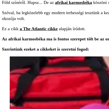
Föld színéről. Hupsz... De az
afrikai karmosbéka
köszöni s
Szóval, ha legközelebb egy modern terhességi tesztünk a ke
okozója volt.
Ez a cikk
a The Atlantic cikke
alapján íródott.
Az afrikai karmosbéka ma is fontos szerepet tölt be az o
Szerintünk ezeket a cikkeket is szeretni fogod: