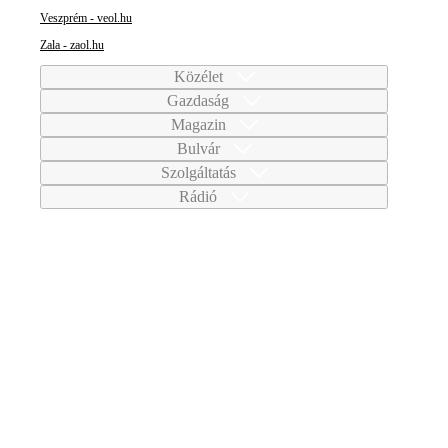
Veszprém - veol.hu
Zala - zaol.hu
Közélet
Gazdaság
Magazin
Bulvár
Szolgáltatás
Rádió