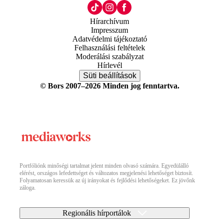
Hírarchívum
Impresszum
Adatvédelmi tájékoztató
Felhasználási feltételek
Moderálási szabályzat
Hírlevél
Süti beállítások
© Bors 2007–2026 Minden jog fenntartva.
Portfóliónk minőségi tartalmat jelent minden olvasó számára. Egyedülálló
elérést, országos lefedettséget és változatos megjelenési lehetőséget biztosít.
Folyamatosan keressük az új irányokat és fejlődési lehetőségeket. Ez jövőnk
záloga.
Regionális hírportálok