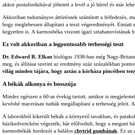
akkor postafordultával jöhetett a levél a jó hírrel és már lehe
Akkoriban tudományos áttörésnek számított a felfedezés, mert
hogy meglehessen állapítani a teszt végeredményét. Emiatt 
kegyetlen is. A karmosbéka viszont igazi sztahanovistának biz
Ez volt akkoriban a legpontosabb terhességi teszt
Dr. Edward R. Elkan
biológus 1938-ban még Nagy-Britannia
meg, és állítása szerint az eredmény száz százalékban ponto
világ minden tájára, hogy aztán a kórháza pincéiben ten
A békák alkonya és bosszúja
Mindez egészen a 60-as évekig tartott, amikor is megjelente
kevésbé macerásan tudták megállapítani a terhesség jeleit. A
A laborokból kikerült békák a környező tavakban, és patakok
házikedvencként végezték, bár előfordult, hogy a megunt ház
karmosbékák hordozói a halálos
chytrid gombának
. Ez az 