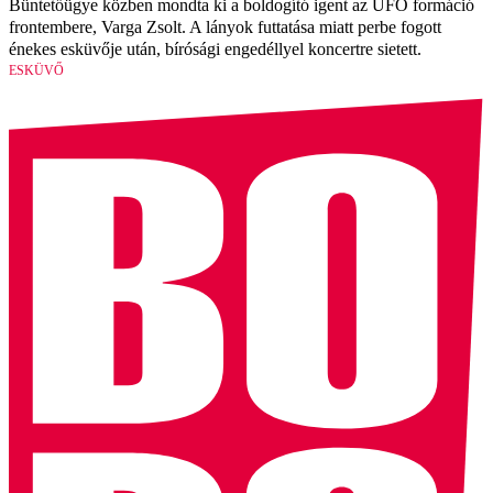
Büntetőügye közben mondta ki a boldogító igent az UFO formáció
frontembere, Varga Zsolt. A lányok futtatása miatt perbe fogott
énekes esküvője után, bírósági engedéllyel koncertre sietett.
ESKÜVŐ