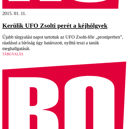
2015. 01. 11.
Kerülik UFO Zsolti perét a kéjhölgyek
Újabb tárgyalási napot tartottak az UFO Zsolti-féle „prostiperben”,
ráadásul a bíróság úgy határozott, nyílttá teszi a tanúk
meghallgatását.
TÁRGYALÁS