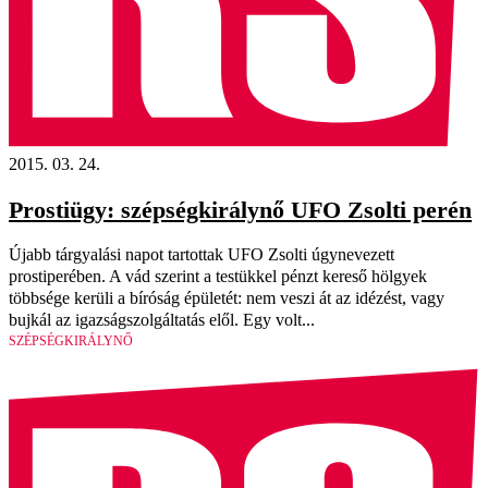
2015. 03. 24.
Prostiügy: szépségkirálynő UFO Zsolti perén
Újabb tárgyalási napot tartottak UFO Zsolti úgynevezett
prostiperében. A vád szerint a testükkel pénzt kereső hölgyek
többsége kerüli a bíróság épületét: nem veszi át az idézést, vagy
bujkál az igazságszolgáltatás elől. Egy volt...
SZÉPSÉGKIRÁLYNŐ