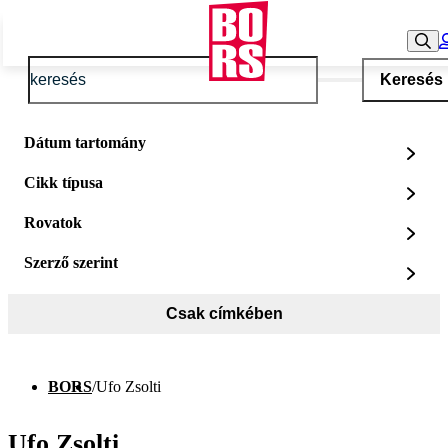
Keresés
Dátum tartomány
Cikk típusa
Rovatok
Szerző szerint
Csak címkében
BORS
/
Ufo Zsolti
Ufo Zsolti