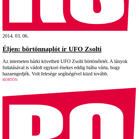
2014. 03. 06.
Éljen: börtönnaplót ír UFO Zsolti
Az interneten bárki követheti UFO Zsolti bör­tön­éle­tét. A lányok
futtatásával is vádolt egykori énekes eddig hiába várta, hogy
hazaengedjék. Volt felesége segítségével küzd tovább.
BÖRTÖN