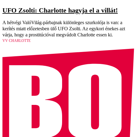
UFO Zsolti: Charlotte hagyja el a villát!
A hétvégi ValóVilág-párbajnak különleges szurkolója is van: a
kerítés miatt előzetesben ülő UFO Zsolti. Az egykori énekes azt
várja, hogy a prostitúcióval megvádolt Charlotte essen ki.
VV CHARLOTTE