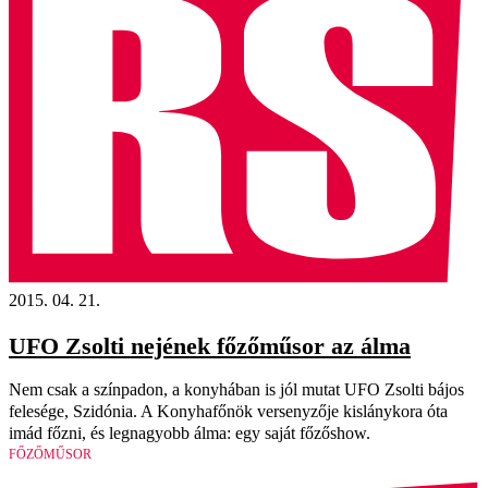
2015. 04. 21.
UFO Zsolti nejének főzőműsor az álma
Nem csak a színpadon, a konyhában is jól mutat UFO Zsolti bájos
felesége, Szidónia. A Konyhafőnök versenyzője kislánykora óta
imád főzni, és legnagyobb álma: egy saját főzőshow.
FŐZŐMŰSOR