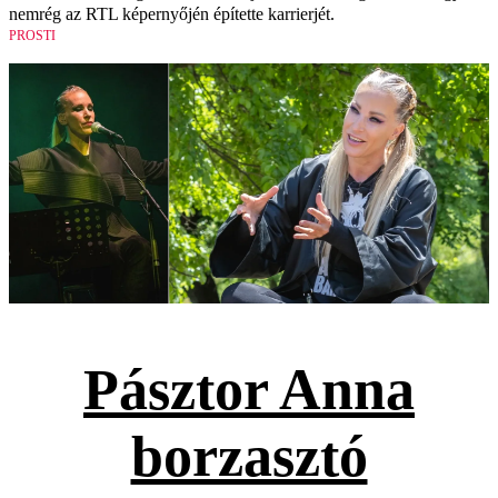
nemrég az RTL képernyőjén építette karrierjét.
PROSTI
Pásztor Anna
borzasztó