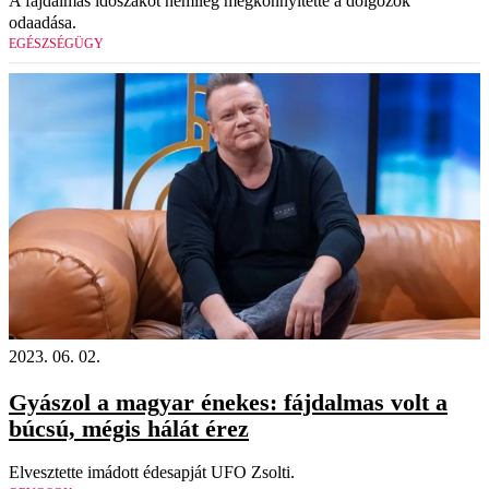
A fájdalmas időszakot némileg megkönnyítette a dolgozók
odaadása.
EGÉSZSÉGÜGY
2023. 06. 02.
Gyászol a magyar énekes: fájdalmas volt a
búcsú, mégis hálát érez
Elvesztette imádott édesapját UFO Zsolti.