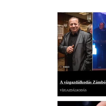
Videó
A vízgazdálkodás Zámbó
VÍZGAZDÁLKODÁS