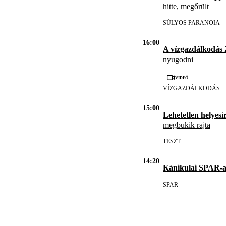
hitte, megőrült
SÚLYOS PARANOIA
16:00
A vízgazdálkodás
nyugodni
Videó
VÍZGAZDÁLKODÁS
15:00
Lehetetlen helyesír
megbukik rajta
TESZT
14:20
Kánikulai SPAR-a
SPAR