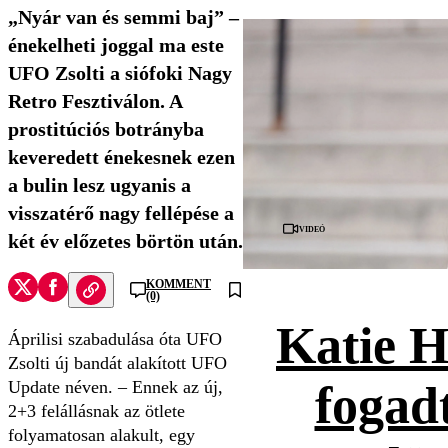
„Nyár van és semmi baj” –
énekelheti joggal ma este
UFO Zsolti a siófoki Nagy
Retro Fesztiválon. A
prostitúciós botrányba
keveredett énekesnek ezen
a bulin lesz ugyanis a
visszatérő nagy fellépése a
Videó
két év előzetes börtön után.
KOMMENT
(0)
Katie H
Áprilisi szabadulása óta UFO
Zsolti új bandát alakított UFO
fogad
Update néven. – Ennek az új,
2+3 felállásnak az ötlete
folyamatosan alakult, egy