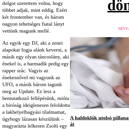
dön
dolgot szerettem volna, hogy
többet adjak, mint eddig. Ezért
két frontember van, és három
nagyon tehetséges fiatal lányt
NÉVV
vettünk magunk mellé.
Az egyik egy DJ, aki a zenei
alapokat fogja alánk keverni, a
másik egy olyan táncoslány, aki
énekel is, a harmadik pedig egy
rapper srác. Vagyis az
énekesnővel mi vagyunk az
UFO, a másik három tagunk
meg az Update. Ez lesz a
bemutatkozó fellépésünk, mióta
a bíróság ideiglenesen feloldotta
a lakhelyelhagyási tilalmamat,
A haldoklók utolsó pillan
úgyhogy lázasan készülünk –
át
magyarázta lelkesen Zsolti egy