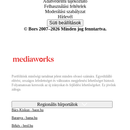
Adatvédelmi tájékoztató
Felhasználási feltételek
Moderálási szabályzat
Hírlevél
Süti beállítások
© Bors 2007–2026 Minden jog fenntartva.
Portfóliónk minőségi tartalmat jelent minden olvasó számára. Egyedülálló
elérést, országos lefedettséget és változatos megjelenési lehetőséget biztosít.
Folyamatosan keressük az új irányokat és fejlődési lehetőségeket. Ez jövőnk
záloga.
Regionális hírportálok
Bács-Kiskun - baon.hu
Baranya - bama.hu
Békés - beol.hu