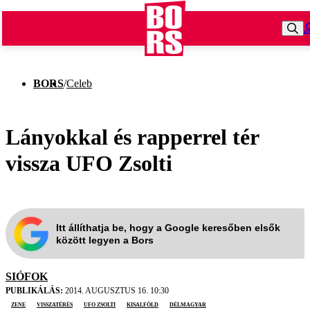
BORS
/
Celeb
Lányokkal és rapperrel tér
vissza UFO Zsolti
Itt állíthatja be, hogy a Google keresőben elsők
között legyen a Bors
SIÓFOK
PUBLIKÁLÁS:
2014. AUGUSZTUS 16. 10:30
zene
visszatérés
UFO Zsolti
Kisalföld
Délmagyar