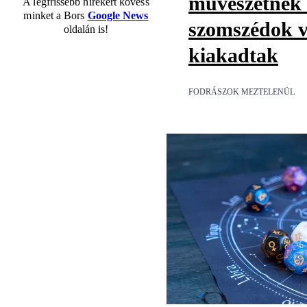
művészetnek t
A legfrissebb hírekért kövess
minket a Bors
Google News
szomszédok v
oldalán is!
kiakadtak
FODRÁSZOK MEZTELENÜL