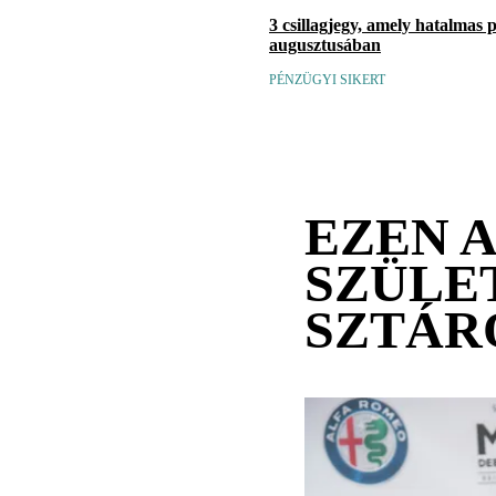
3 csillagjegy, amely hatalmas 
augusztusában
PÉNZÜGYI SIKERT
EZEN 
SZÜLE
SZTÁR