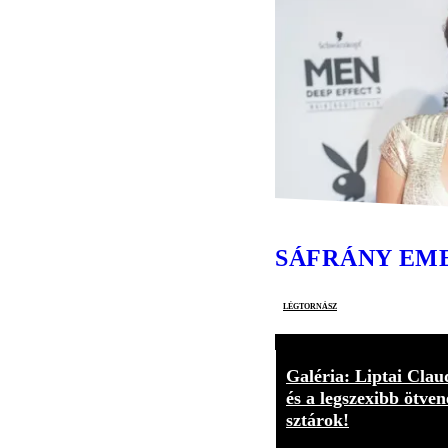
SÁFRÁNY EM
légtornász
Galéria: Liptai Clau
és a legszexibb ötven
sztárok!