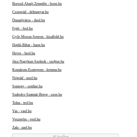
Borsod-Abaúj-Zemplén - boon.hu
Csongrád - delmagyar.hu
Dunaújváros - duol.hu
Fejér - feol.hu
Győr-Moson-Sopron - kisalfold.hu
Hajdú-Bihar - haon.hu
Heves - heol.hu
Jász-Nagykun-Szolnok - szoljon.hu
Komárom-Esztergom - kemma.hu
Nógrád - nool.hu
Somogy - sonline.hu
Szabolcs-Szatmár-Bereg - szon.hu
Tolna - teol.hu
Vas - vaol.hu
Veszprém - veol.hu
Zala - zaol.hu