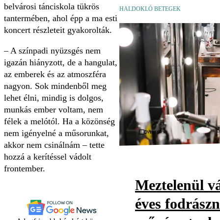
belvárosi tánciskola tükrös
HALDOKLÓ BETEGEK
tantermében, ahol épp a ma esti
koncert részleteit gyakorolták.
– A színpadi nyüzsgés nem
igazán hiányzott, de a hangulat,
az emberek és az atmoszféra
nagyon. Sok mindenből meg
lehet élni, mindig is dolgos,
munkás ember voltam, nem
félek a melótól. Ha a közönség
Videó
nem igényelné a műsorunkat,
akkor nem csinálnám – tette
hozzá a kerítéssel vádolt
frontember.
Meztelenül vá
éves fodrászn