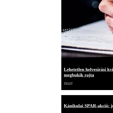
Lehetetlen helyesírási kv
megbukik rajta
TESZT
Kánikulai SPAR-akció: j