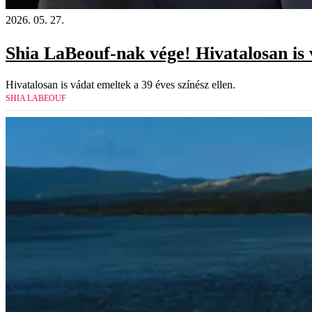
2026. 05. 27.
Shia LaBeouf-nak vége! Hivatalosan is 
Hivatalosan is vádat emeltek a 39 éves színész ellen.
SHIA LABEOUF