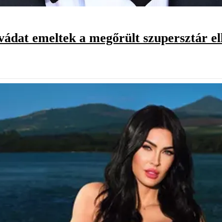
vádat emeltek a megőrült szupersztár el