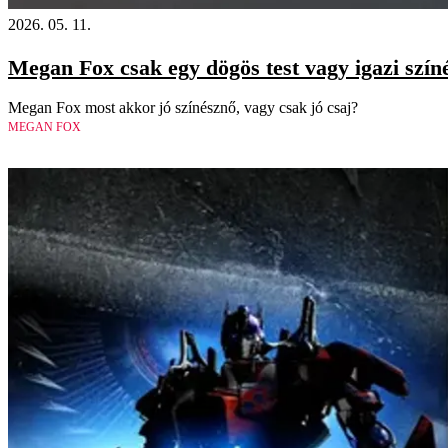
2026. 05. 11.
Megan Fox csak egy dögös test vagy igazi szín
Megan Fox most akkor jó színésznő, vagy csak jó csaj?
MEGAN FOX