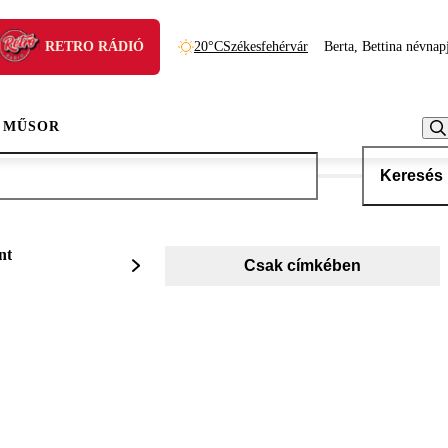
RETRO RÁDIÓ
20°C
Székesfehérvár
Berta, Bettina névnap
 MŰSOR
Keresés
nt
Csak címkében