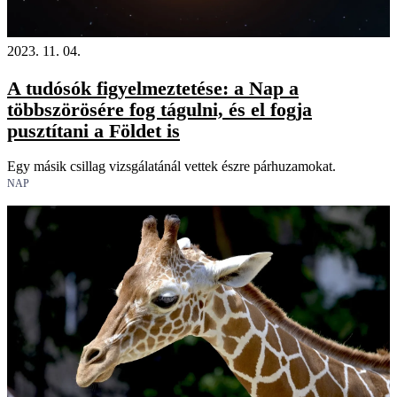
2023. 11. 04.
A tudósók figyelmeztetése: a Nap a
többszörösére fog tágulni, és el fogja
pusztítani a Földet is
Egy másik csillag vizsgálatánál vettek észre párhuzamokat.
NAP