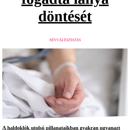
döntését
NÉVVÁLTOZTATÁS
A haldoklók utolsó pillanataikban gyakran ugyanazt