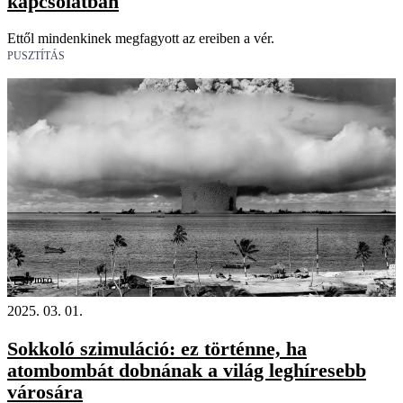
kapcsolatban
Ettől mindenkinek megfagyott az ereiben a vér.
PUSZTÍTÁS
Videó
2025. 03. 01.
Sokkoló szimuláció: ez történne, ha
atombombát dobnának a világ leghíresebb
városára