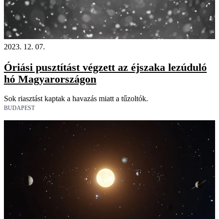
2023. 12. 07.
Óriási pusztítást végzett az éjszaka lezúduló
hó Magyarországon
Sok riasztást kaptak a havazás miatt a tűzoltók.
BUDAPEST