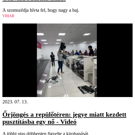
A szomszédja hívta fel, hogy nagy a baj.
VIHAR
Videó
2023. 07. 13.
Őrjöngés a repülőtéren: jegye miatt kezdett
pusztításba egy nő - Videó
A többi utas döbbenten figyelte a kirohanását.