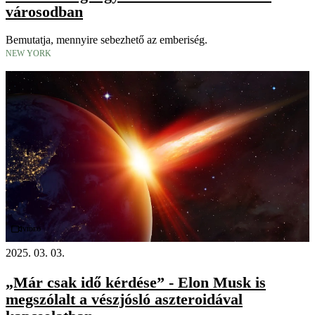
városodban
Bemutatja, mennyire sebezhető az emberiség.
NEW YORK
Videó
2025. 03. 03.
„Már csak idő kérdése” - Elon Musk is
megszólalt a vészjósló aszteroidával