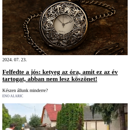
Videó
2024. 07. 23.
Felfedte a jós: ketyeg az óra, amit ez az év
tartogat, abban nem lesz köszönet!
Készen állunk minderre?
ENO ALARIC