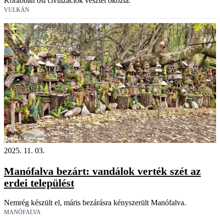
Korábban ősi civilizációk vesztét okozta.
VULKÁN
2025. 11. 03.
Manófalva bezárt: vandálok verték szét az
erdei települést
Nemrég készült el, máris bezárásra kényszerült Manófalva.
MANÓFALVA