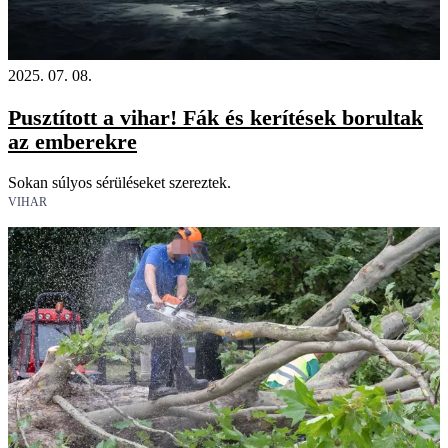
2025. 07. 08.
Pusztított a vihar! Fák és kerítések borultak
az emberekre
Sokan súlyos sérüléseket szereztek.
VIHAR