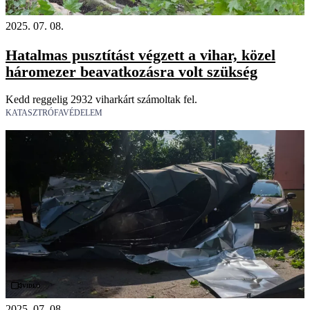
2025. 07. 08.
Hatalmas pusztítást végzett a vihar, közel
háromezer beavatkozásra volt szükség
Kedd reggelig 2932 viharkárt számoltak fel.
KATASZTRÓFAVÉDELEM
Videó
2025. 07. 08.