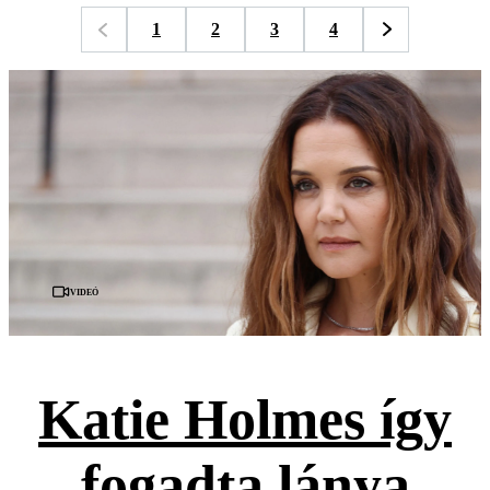
1
2
3
4
Videó
Katie Holmes így
fogadta lánya