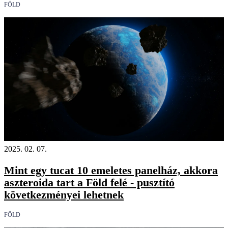
FÖLD
2025. 02. 07.
Mint egy tucat 10 emeletes panelház, akkora
aszteroida tart a Föld felé - pusztító
következményei lehetnek
FÖLD