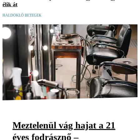
élik át
HALDOKLÓ BETEGEK
Videó
Meztelenül vág hajat a 21
éves fodrásznő –