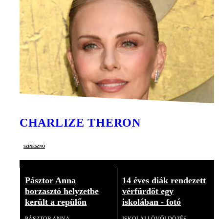
CHARLIZE THERON
színésznő
Pásztor Anna
14 éves diák rendezett
borzasztó helyzetbe
vérfürdőt egy
került a repülőn
iskolában - fotó