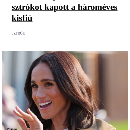
sztrókot kapott a hároméves
kisfiú
SZTRÓK
Videó