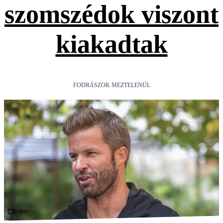
szomszédok viszont
kiakadtak
FODRÁSZOK MEZTELENÜL
Videó