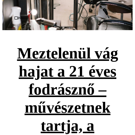
Videó
Meztelenül vág
hajat a 21 éves
fodrásznő –
művészetnek
tartja, a