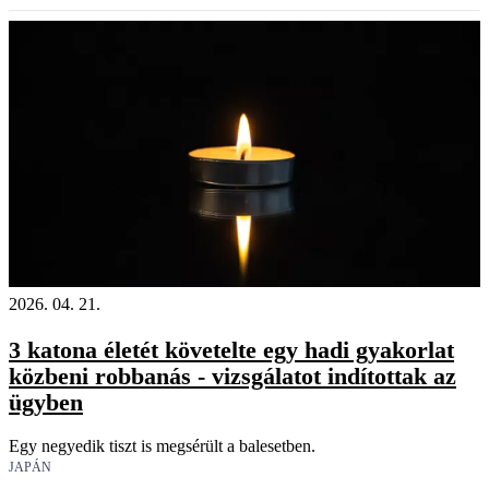
2026. 04. 21.
3 katona életét követelte egy hadi gyakorlat
közbeni robbanás - vizsgálatot indítottak az
ügyben
Egy negyedik tiszt is megsérült a balesetben.
JAPÁN