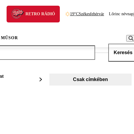
RETRO RÁDIÓ
19°C
Székesfehérvár
Lőrinc névnap
 MŰSOR
Keresés
nt
Csak címkében