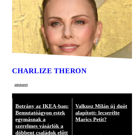
CHARLIZE THERON
színésznő
Botrány az IKEA-ban:
Valkusz Milán új duót
Bemutatóágyon estek
alapított: lecserélte
egymásnak a
Marics Petit?
szerelmes vásárlók a
Videó
döbbent családok előtt