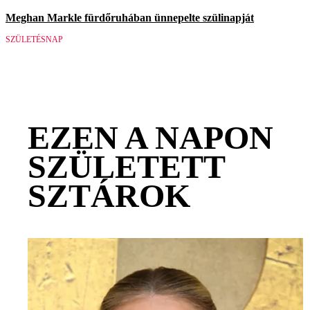
Meghan Markle fürdőruhában ünnepelte szülinapját
SZÜLETÉSNAP
EZEN A NAPON
SZÜLETETT
SZTÁROK