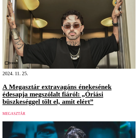
Videó
2024. 11. 25.
A Megasztár extravagáns énekesének
édesapja megszólalt fiáról: „Óriási
büszkeséggel tölt el, amit elért”
MEGASZTÁR