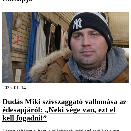
2025. 01. 14.
Dudás Miki szívszaggató vallomása az
édesapjáról: „Neki vége van, ezt el
kell fogadni!”