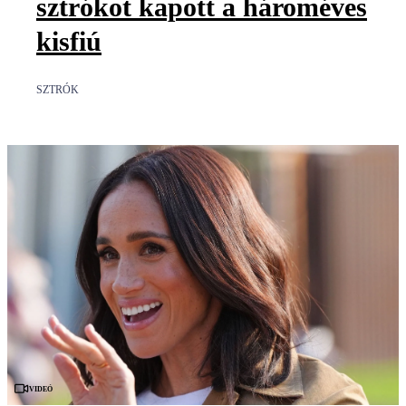
sztrókot kapott a hároméves
kisfiú
SZTRÓK
Videó