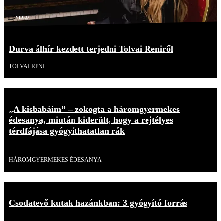
Videó
Durva álhír kezdett terjedni Tolvai Reniről
TOLVAI RENI
„A kisbabáim” – zokogta a háromgyermekes
édesanya, miután kiderült, hogy a rejtélyes
térdfájása gyógyíthatatlan rák
Videó
HÁROMGYERMEKES ÉDESANYA
Csodatevő kutak hazánkban: 3 gyógyító forrás