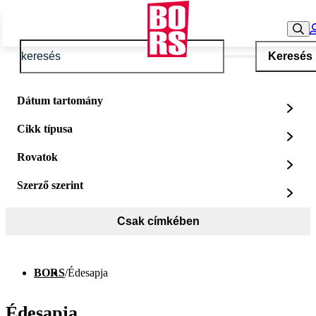
Keresés
Dátum tartomány
Cikk típusa
Rovatok
Szerző szerint
Csak címkében
BORS
/
Édesapja
Édesapja