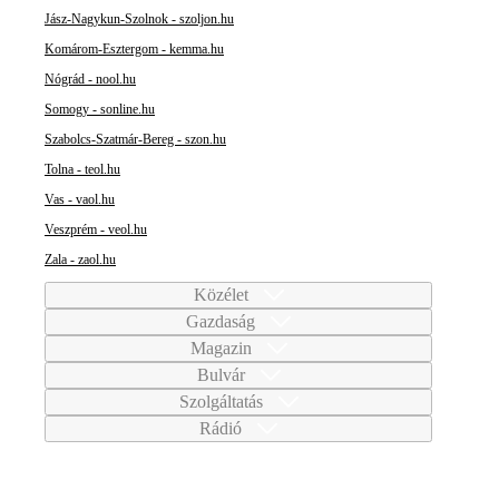
Jász-Nagykun-Szolnok - szoljon.hu
Komárom-Esztergom - kemma.hu
Nógrád - nool.hu
Somogy - sonline.hu
Szabolcs-Szatmár-Bereg - szon.hu
Tolna - teol.hu
Vas - vaol.hu
Veszprém - veol.hu
Zala - zaol.hu
Közélet
Gazdaság
Magazin
Bulvár
Szolgáltatás
Rádió