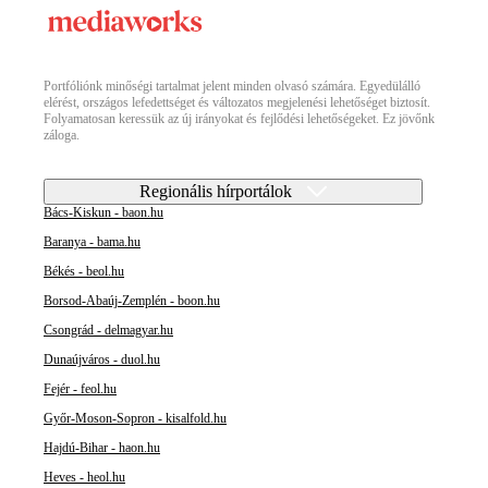
Portfóliónk minőségi tartalmat jelent minden olvasó számára. Egyedülálló
elérést, országos lefedettséget és változatos megjelenési lehetőséget biztosít.
Folyamatosan keressük az új irányokat és fejlődési lehetőségeket. Ez jövőnk
záloga.
Regionális hírportálok
Bács-Kiskun - baon.hu
Baranya - bama.hu
Békés - beol.hu
Borsod-Abaúj-Zemplén - boon.hu
Csongrád - delmagyar.hu
Dunaújváros - duol.hu
Fejér - feol.hu
Győr-Moson-Sopron - kisalfold.hu
Hajdú-Bihar - haon.hu
Heves - heol.hu