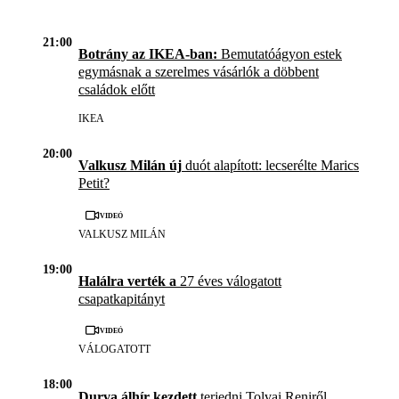
21:00
Botrány az IKEA-ban:
Bemutatóágyon estek
egymásnak a szerelmes vásárlók a döbbent
családok előtt
IKEA
20:00
Valkusz Milán új
duót alapított: lecserélte Marics
Petit?
Videó
VALKUSZ MILÁN
19:00
Halálra verték a
27 éves válogatott
csapatkapitányt
Videó
VÁLOGATOTT
18:00
Durva álhír kezdett
terjedni Tolvai Reniről