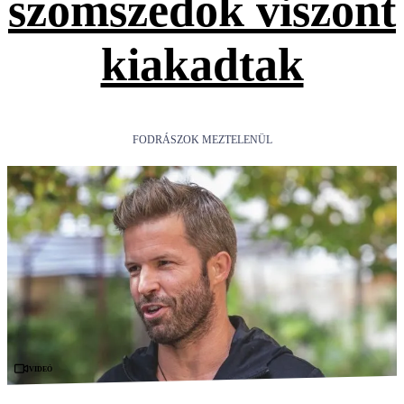
szomszédok viszont
kiakadtak
FODRÁSZOK MEZTELENÜL
Videó