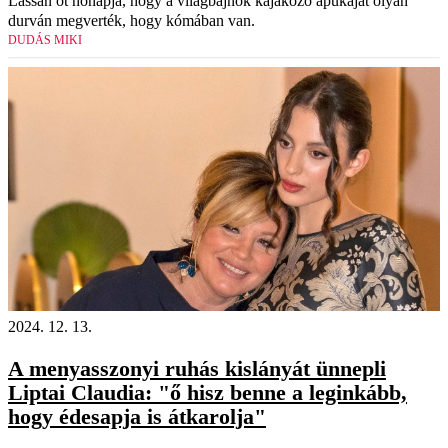
Lassan öt hónapja, hogy a világbajnok kajakozó apukáját olyan
durván megverték, hogy kómában van.
DUDÁS MIKI
2024. 12. 13.
A menyasszonyi ruhás kislányát ünnepli
Liptai Claudia: "ő hisz benne a leginkább,
hogy édesapja is átkarolja"