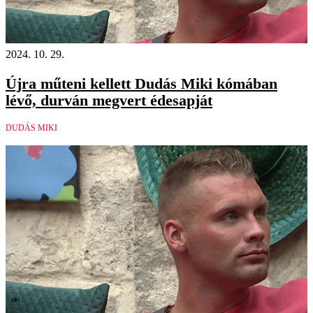
2024. 10. 29.
Újra műteni kellett Dudás Miki kómában
lévő, durván megvert édesapját
DUDÁS MIKI
18+