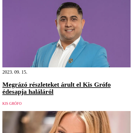
2023. 09. 15.
Megrázó részleteket árult el Kis Grófo
édesapja haláláról
KIS GRÓFO