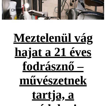
Videó
Meztelenül vág
hajat a 21 éves
fodrásznő –
művészetnek
tartja, a