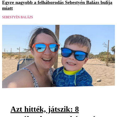
Egyre nagyobb a felháborodás Sebestyén Balázs bulija
miatt
SEBESTYÉN BALÁZS
Azt hitték, játszik: 8