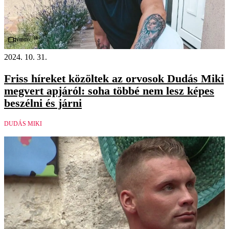
18+
Videó
2024. 10. 31.
Friss híreket közöltek az orvosok Dudás Miki
megvert apjáról: soha többé nem lesz képes
beszélni és járni
DUDÁS MIKI