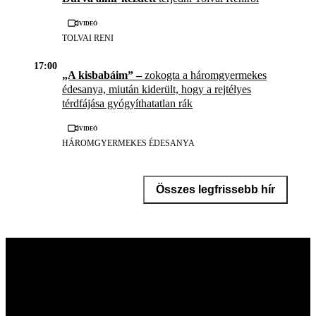
Videó
TOLVAI RENI
17:00
„A kisbabáim” –
zokogta a háromgyermekes
édesanya, miután kiderült, hogy a rejtélyes
térdfájása gyógyíthatatlan rák
Videó
HÁROMGYERMEKES ÉDESANYA
Összes legfrissebb hír