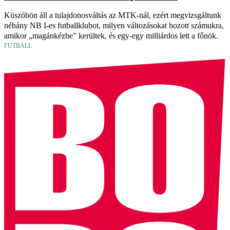
Küszöbön áll a tulajdonosváltás az MTK-nál, ezért megvizsgáltunk
néhány NB I-es futballklubot, milyen változásokat hozott számukra,
amikor „magánkézbe” kerültek, és egy-egy milliárdos lett a főnök.
FUTBALL