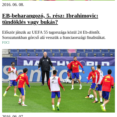
2016. 06. 08.
EB-beharangozó, 5. rész: Ibrahimovic:
tündöklés vagy bukás?
Először játszik az UEFA 55 tagországa közül 24 Eb-döntőt.
Sorozatunkban górcső alá vesszük a franciaországi finalistákat.
FOCI
2016. 06. 07.