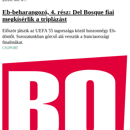
Eb-beharangozó, 4. rész: Del Bosque fiai
megkísérlik a triplázást
Először játszik az UEFA 55 tagországa közül huszonnégy Eb-
döntőt. Sorozatunkban górcső alá vesszük a franciaországi
finalistákat.
CSOPORT