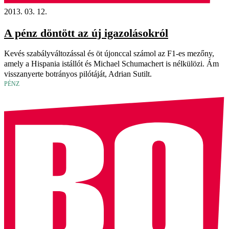
2013. 03. 12.
A pénz döntött az új igazolásokról
Kevés szabályváltozással és öt újonccal számol az F1-es mezőny,
amely a Hispania istállót és Michael Schumachert is nélkülözi. Ám
visszanyerte botrányos pilótáját, Adrian Sutilt.
PÉNZ