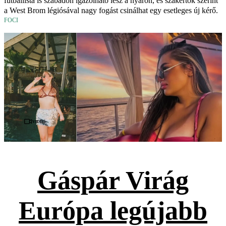
futballista is szabadon igazolható lesz a nyáron, és szakértők szerint
a West Brom légiósával nagy fogást csinálhat egy esetleges új kérő.
FOCI
Videó
Gáspár Virág
Európa legújabb