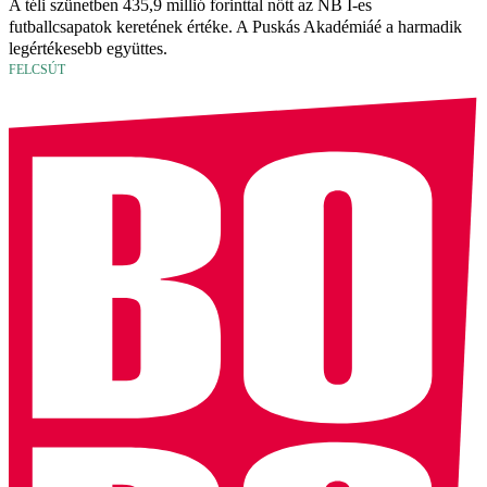
A téli szünetben 435,9 millió forinttal nőtt az NB I-es
futballcsapatok keretének értéke. A Puskás Akadémiáé a harmadik
legértékesebb együttes.
FELCSÚT