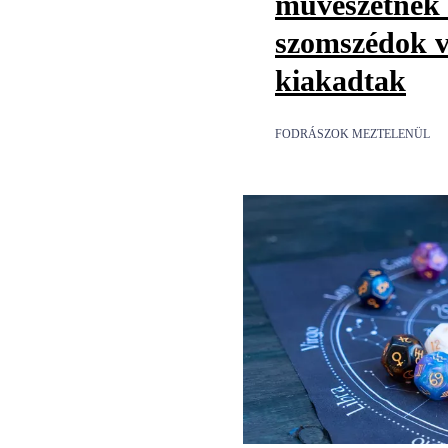
művészetnek t
szomszédok v
kiakadtak
FODRÁSZOK MEZTELENÜL