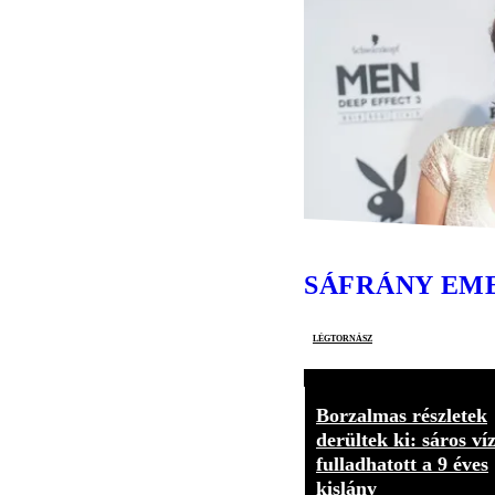
SÁFRÁNY EM
légtornász
Borzalmas részletek
derültek ki: sáros ví
fulladhatott a 9 éves
kislány