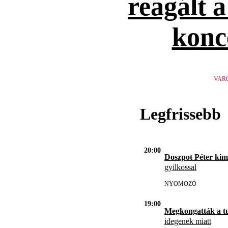
reagált 
konc
VAR
Legfrissebb
20:00
Doszpot Péter kim
gyilkossal
NYOMOZÓ
19:00
Megkongatták a t
idegenek miatt