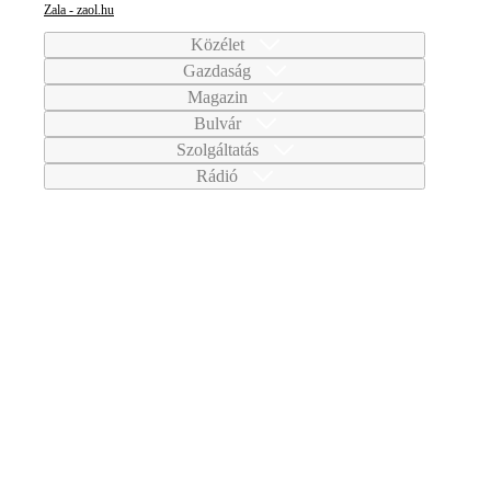
Zala - zaol.hu
Közélet
Gazdaság
Magazin
Bulvár
Szolgáltatás
Rádió