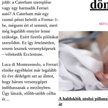
dön
jobb: a Caterham szereplése
vagy egy harmadik Ferrari
autó? A Caterham már egy
csomó pénzt beleölt a Forma–1-
NÉVV
be, mégsem ért el semmit, mert
még legalább ennyire lenne
szüksége. Ezért fizetős pilótákat
szerződtet. Ez így értelmetlen,
sosem lesznek versenyképesek
– vélekedik Ecclestone.
Luca di Montezemolo, a Ferrari
elnöke egyébként már legalább
tíz éve dédelgeti azt az álmot,
hogy három versenygépet
indíthassanak a mezőnyben.
Úgy látszik, előbb-utóbb célba
A haldoklók utolsó pillan
ér…
át