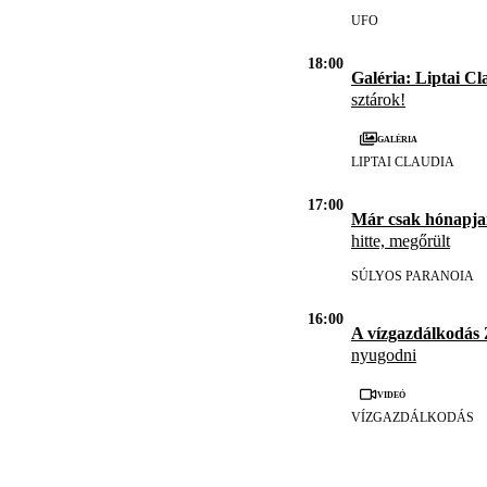
UFO
18:00
Galéria: Liptai Cl
sztárok!
Galéria
LIPTAI CLAUDIA
17:00
Már csak hónapja
hitte, megőrült
SÚLYOS PARANOIA
16:00
A vízgazdálkodás
nyugodni
Videó
VÍZGAZDÁLKODÁS