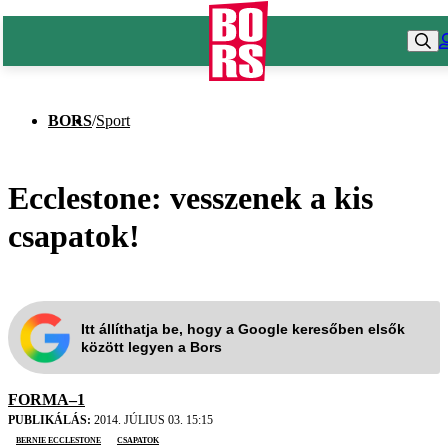
BORS
/
Sport
Ecclestone: vesszenek a kis
csapatok!
Itt állíthatja be, hogy a Google keresőben elsők
között legyen a Bors
FORMA–1
PUBLIKÁLÁS:
2014. JÚLIUS 03. 15:15
Bernie Ecclestone
csapatok