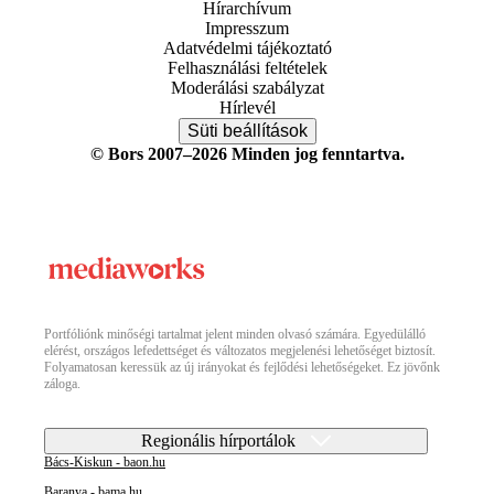
Hírarchívum
Impresszum
Adatvédelmi tájékoztató
Felhasználási feltételek
Moderálási szabályzat
Hírlevél
Süti beállítások
© Bors 2007–2026 Minden jog fenntartva.
Portfóliónk minőségi tartalmat jelent minden olvasó számára. Egyedülálló
elérést, országos lefedettséget és változatos megjelenési lehetőséget biztosít.
Folyamatosan keressük az új irányokat és fejlődési lehetőségeket. Ez jövőnk
záloga.
Regionális hírportálok
Bács-Kiskun - baon.hu
Baranya - bama.hu