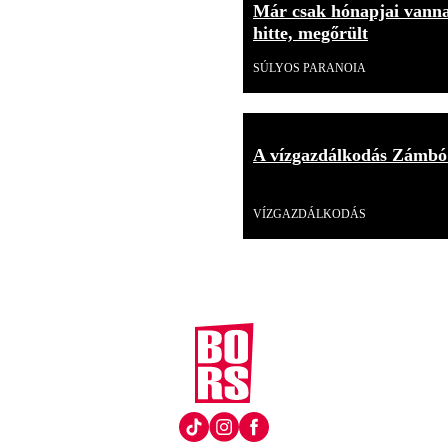
Már csak hónapjai vannak
hitte, megőrült
SÚLYOS PARANOIA
A vízgazdálkodás Zámbó
Videó
VÍZGAZDÁLKODÁS