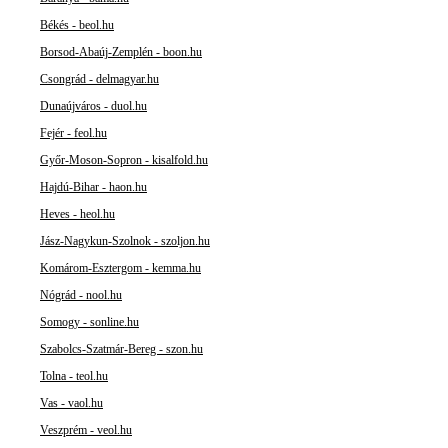
Békés - beol.hu
Borsod-Abaúj-Zemplén - boon.hu
Csongrád - delmagyar.hu
Dunaújváros - duol.hu
Fejér - feol.hu
Győr-Moson-Sopron - kisalfold.hu
Hajdú-Bihar - haon.hu
Heves - heol.hu
Jász-Nagykun-Szolnok - szoljon.hu
Komárom-Esztergom - kemma.hu
Nógrád - nool.hu
Somogy - sonline.hu
Szabolcs-Szatmár-Bereg - szon.hu
Tolna - teol.hu
Vas - vaol.hu
Veszprém - veol.hu