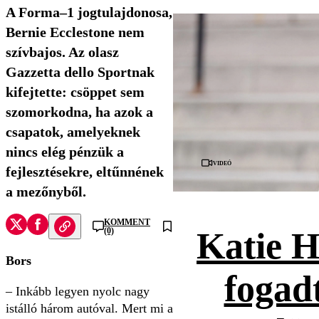
A Forma–1 jogtulajdonosa,
Bernie Ecclestone nem
szívbajos. Az olasz
Gazzetta dello Sportnak
kifejtette: csöppet sem
szomorkodna, ha azok a
csapatok, amelyeknek
nincs elég pénzük a
Videó
fejlesztésekre, eltűnnének
a mezőnyből.
KOMMENT
Katie H
(0)
Bors
fogad
– Inkább legyen nyolc nagy
istálló három autóval. Mert mi a