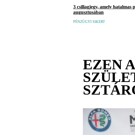
3 csillagjegy, amely hatalmas 
augusztusában
PÉNZÜGYI SIKERT
EZEN 
SZÜLE
SZTÁR