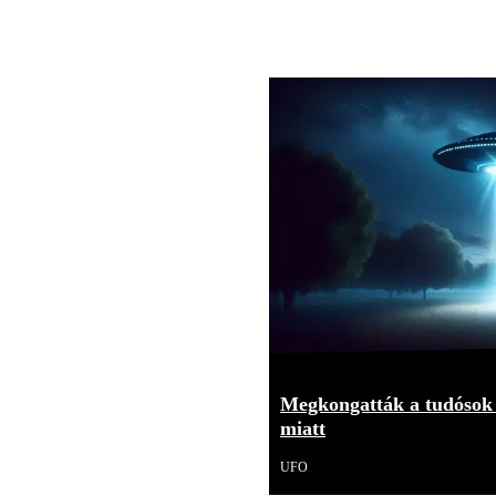
Megkongatták a tudósok 
miatt
UFO