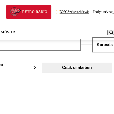
RETRO RÁDIÓ
30°C
Székesfehérvár
Ibolya névnap
 MŰSOR
Keresés
nt
Csak címkében