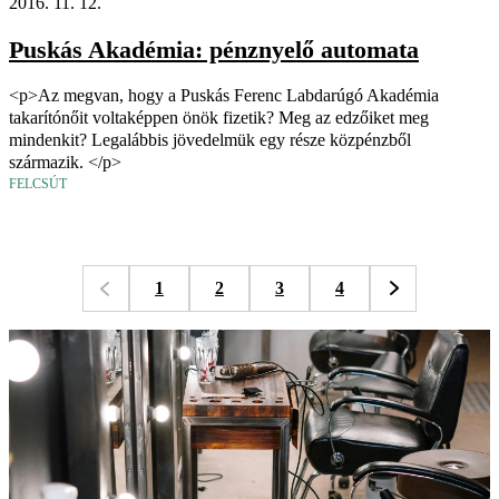
2016. 11. 12.
Puskás Akadémia: pénznyelő automata
<p>Az megvan, hogy a Puskás Ferenc Labdarúgó Akadémia
takarítónőit voltaképpen önök fizetik? Meg az edzőiket meg
mindenkit? Legalábbis jövedelmük egy része közpénzből
származik. </p>
FELCSÚT
1
2
3
4