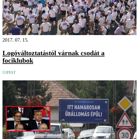
2017. 07. 15.
Logóváltoztatástól várnak csodát a
fociklubok
ÚJPEST