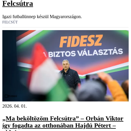
Felcsútra
Igazi futballünnep készül Magyarországon.
FELCSÚT
Videó
2026. 04. 01.
„Ma beköltözöm Felcsútra” – Orbán Viktor
így fogadta az otthonában Hajdú Pétert –