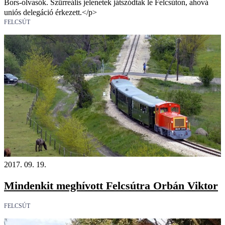
Bors-olvasók. Szürreális jelenetek játszódtak le Felcsúton, ahová
uniós delegáció érkezett.</p>
FELCSÚT
2017. 09. 19.
Mindenkit meghívott Felcsútra Orbán Viktor
FELCSÚT