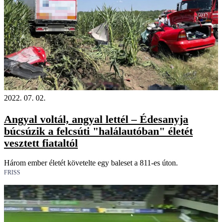
2022. 07. 02.
Angyal voltál, angyal lettél – Édesanyja
búcsúzik a felcsúti "halálautóban" életét
vesztett fiataltól
Három ember életét követelte egy baleset a 811-es úton.
FRISS