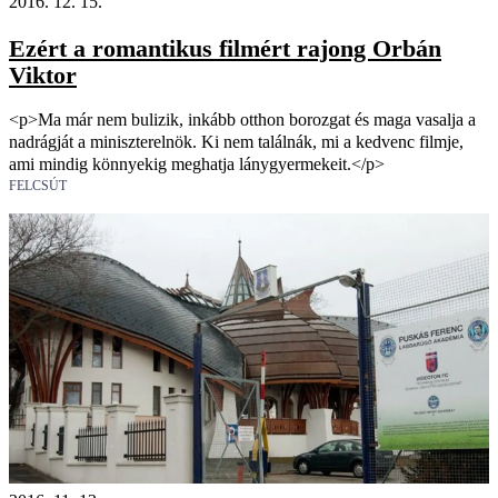
2016. 12. 15.
Ezért a romantikus filmért rajong Orbán
Viktor
<p>Ma már nem bulizik, inkább otthon borozgat és maga vasalja a
nadrágját a miniszterelnök. Ki nem találnák, mi a kedvenc filmje,
ami mindig könnyekig meghatja lánygyermekeit.</p>
FELCSÚT