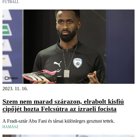
FUTBALL
Videó
2023. 11. 16.
Szem nem marad szárazon, elrabolt kisfiú
cipőjét hozta Felcsútra az izraeli focista
A Fradi-sztár Abu Fani és társai különleges gesztust tettek.
HAMÁSZ