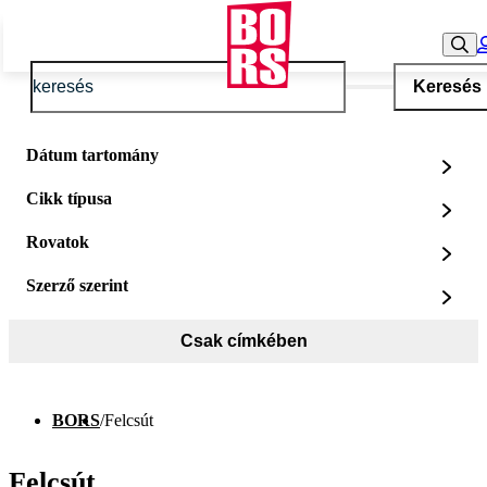
Keresés
Dátum tartomány
Cikk típusa
Rovatok
Szerző szerint
Csak címkében
BORS
/
Felcsút
Felcsút