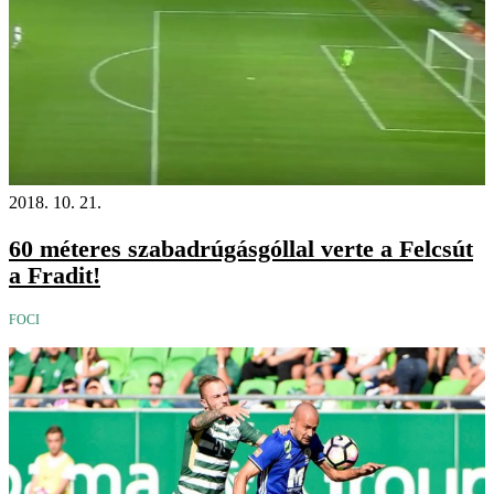
2018. 10. 21.
60 méteres szabadrúgásgóllal verte a Felcsút
a Fradit!
FOCI