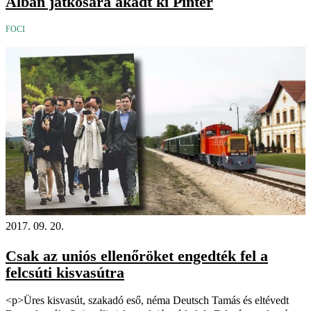
Albán játkosára akadt ki Pintér
FOCI
2017. 09. 20.
Csak az uniós ellenőröket engedték fel a
felcsúti kisvasútra
<p>Üres kisvasút, szakadó eső, néma Deutsch Tamás és eltévedt