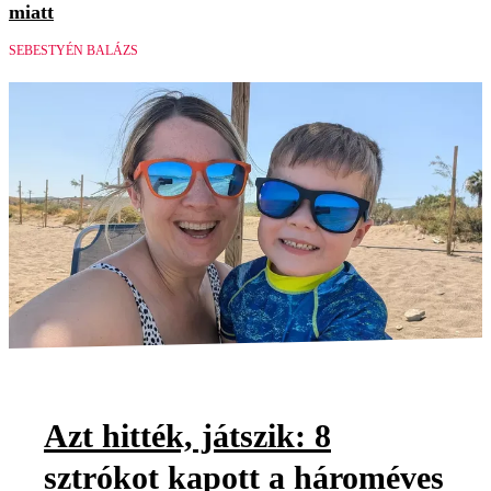
miatt
SEBESTYÉN BALÁZS
Azt hitték, játszik: 8
sztrókot kapott a hároméves