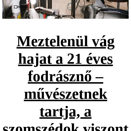
Videó
Meztelenül vág
hajat a 21 éves
fodrásznő –
művészetnek
tartja, a
szomszédok viszont