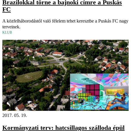
Brazilokkal törne a bajnoki címre a Puskás
FC
A közfelháborodástól való félelem tehet keresztbe a Puskás FC nagy
terveinek.
KLUB
2017. 05. 19.
Kormányzati terv: hatcsillagos szálloda épül