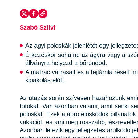
Szabó Szilvi
Az ágyi poloskák jelenlétét egy jellegzet
Érkezéskor soha ne az ágyra vagy a sz
állványra helyezd a bőröndöd.
A matrac varrásait és a fejtámla réseit m
kipakolás előtt.
Az utazás során szívesen hazahozunk eml
fotókat. Van azonban valami, amit senki se
poloskát. Ezek a apró élősködők pillanatok
vakációt, és ami még rosszabb, észrevétle
Azonban létezik egy jellegzetes árulkodó je