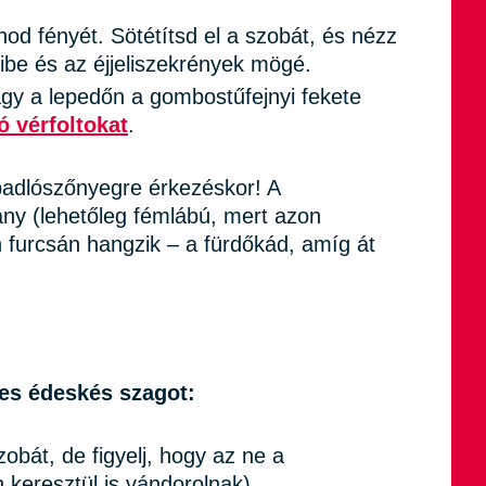
od fényét. Sötétítsd el a szobát, és nézz
ibe és az éjjeliszekrények mögé.
gy a lepedőn a gombostűfejnyi fekete
ó vérfoltokat
.
padlószőnyegre érkezéskor! A
ány (lehetőleg fémlábú, mert azon
furcsán hangzik – a fürdőkád, amíg át
tes édeskés szagot:
zobát, de figyelj, hogy az ne a
 keresztül is vándorolnak)