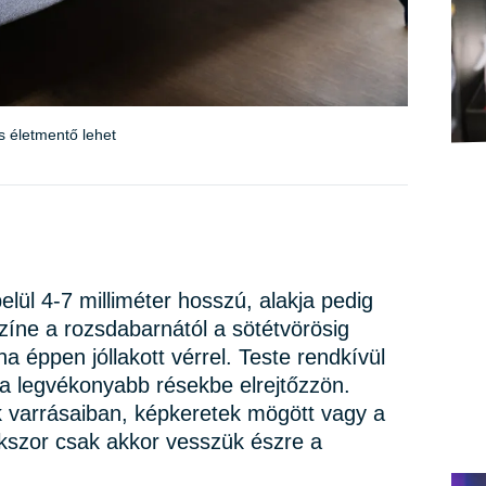
s életmentő lehet
belül 4-7 milliméter hosszú, alakja pedig
íne a rozsdabarnától a sötétvörösig
 ha éppen jóllakott vérrel. Teste rendkívül
 a legvékonyabb résekbe elrejtőzzön.
 varrásaiban, képkeretek mögött vagy a
kszor csak akkor vesszük észre a