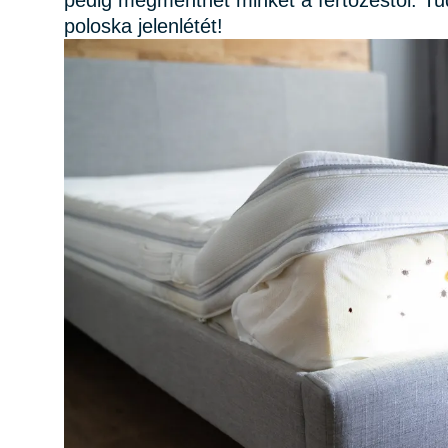
pedig megmenthet minket a fertőzéstől. Tud
poloska jelenlétét!