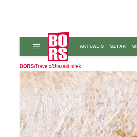
AKTUÁLIS
SZTÁR
S
BORS
/
Travelo
/
Utazási hírek