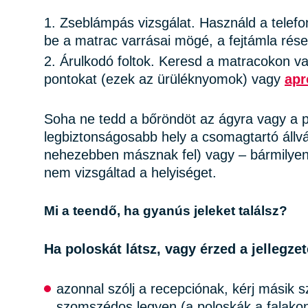
Zseblámpás vizsgálat. Használd a telefon
be a matrac varrásai mögé, a fejtámla rése
Árulkodó foltok. Keresd a matracokon va
pontokat (ezek az ürüléknyomok) vagy
apr
Soha ne tedd a bőröndöt az ágyra vagy a 
legbiztonságosabb hely a csomagtartó állv
nehezebben másznak fel) vagy – bármilyen 
nem vizsgáltad a helyiséget.
Mi a teendő, ha gyanús jeleket találsz?
Ha poloskát látsz, vagy érzed a jellegze
azonnal szólj a recepciónak, kérj másik s
szomszédos legyen (a poloskák a falakon