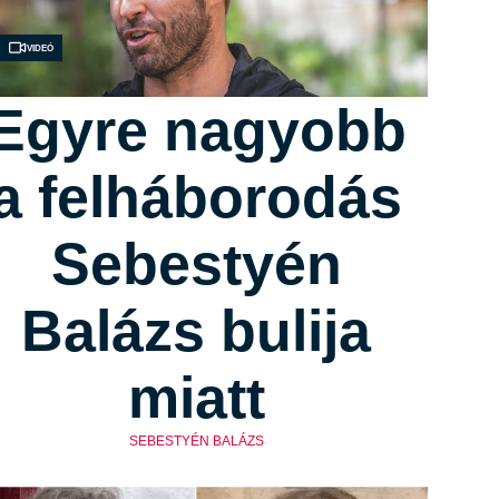
Videó
Egyre nagyobb
a felháborodás
Sebestyén
Balázs bulija
miatt
SEBESTYÉN BALÁZS