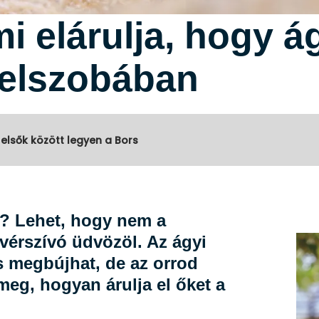
mi elárulja, hogy 
telszobában
 elsők között legyen a Bors
n? Lehet, hogy nem a
vérszívó üdvözöl. Az ágyi
s megbújhat, de az orrod
eg, hogyan árulja el őket a