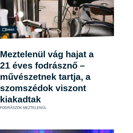
Videó
Meztelenül vág hajat a
21 éves fodrásznő –
művészetnek tartja, a
szomszédok viszont
kiakadtak
FODRÁSZOK MEZTELENÜL