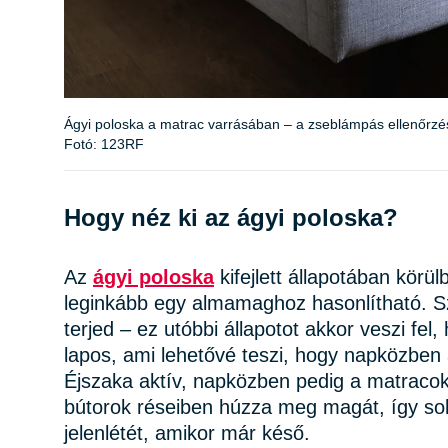
Ágyi poloska a matrac varrásában – a zseblámpás ellenőrzé
Fotó: 123RF
Hogy néz ki az ágyi poloska?
Az
ágyi poloska
kifejlett állapotában körül
leginkább egy almamaghoz hasonlítható. Sz
terjed – ez utóbbi állapotot akkor veszi fel,
lapos, ami lehetővé teszi, hogy napközben
Éjszaka aktív, napközben pedig a matracok
bútorok réseiben húzza meg magát, így so
jelenlétét, amikor már késő.