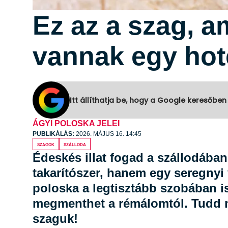
Ez az a szag, a
vannak egy ho
Itt állíthatja be, hogy a Google keresőben
ÁGYI POLOSKA JELEI
PUBLIKÁLÁS:
2026. MÁJUS 16. 14:45
szagok
szálloda
Édeskés illat fogad a szállodába
takarítószer, hanem egy seregnyi 
poloska a legtisztább szobában i
megmenthet a rémálomtól. Tudd m
szaguk!