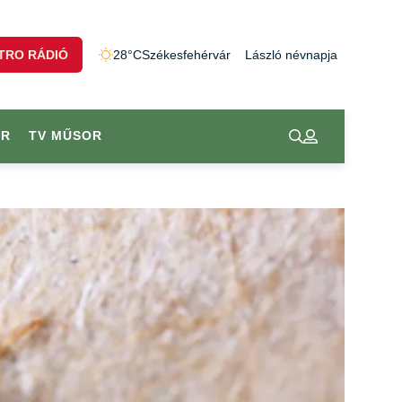
TRO RÁDIÓ
28°C
Székesfehérvár
László névnapja
OR
TV MŰSOR