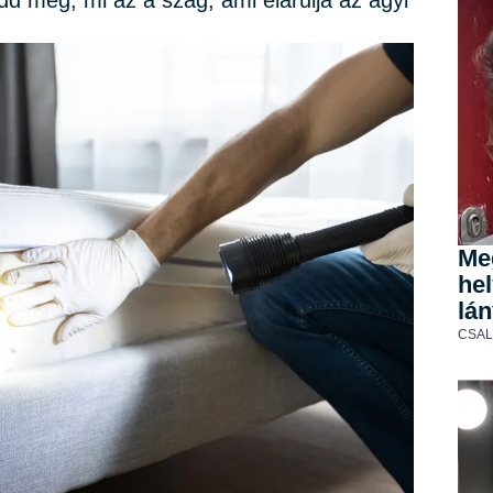
d meg, mi az a szag, ami elárulja az ágyi
Me
he
lán
CSA