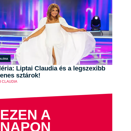
aléria
éria: Liptai Claudia és a legszexibb
enes sztárok!
AI CLAUDIA
EZEN A
NAPON