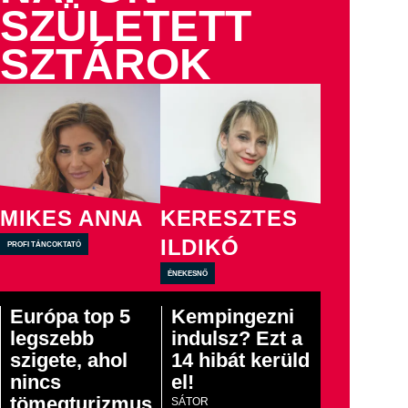
SZÜLETETT
SZTÁROK
MIKES ANNA
KERESZTES
ILDIKÓ
profi táncoktató
énekesnő
Európa top 5
Kempingezni
legszebb
indulsz? Ezt a
szigete, ahol
14 hibát kerüld
nincs
el!
tömegturizmus
SÁTOR