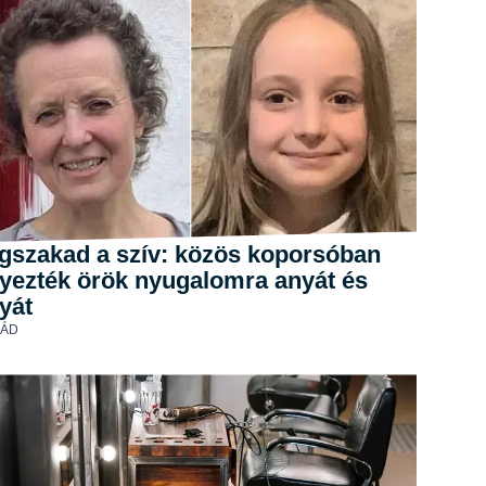
gszakad a szív: közös koporsóban
lyezték örök nyugalomra anyát és
yát
LÁD