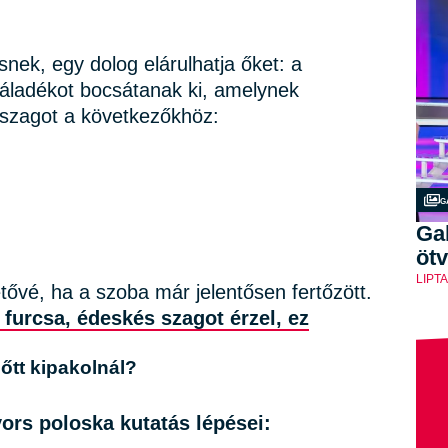
nek, egy dolog elárulhatja őket: a
 váladékot bocsátanak ki, amelynek
a szagot a következőkhöz:
G
Gal
ötv
LIPT
etővé, ha a szoba már jelentősen fertőzött.
n furcsa, édeskés szagot érzel, ez
őtt kipakolnál?
ors poloska kutatás lépései: