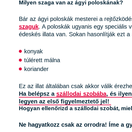
Milyen szaga van az ágyi poloskának?
Bár az ágyi poloskák mesterei a rejtőzködés
szaguk
. A poloskák ugyanis egy speciális
édeskés illata van. Sokan hasonlítják ezt 
konyak
túlérett málna
koriander
Ez az illat általában csak akkor válik érezh
Ha belépsz a
szállodai szobába
, és ilye
legyen az első figyelmeztető jel!
Hogyan ellenőrizd a szállodai szobát, miel
Ne hagyatkozz csak az orrodra! Íme a gy