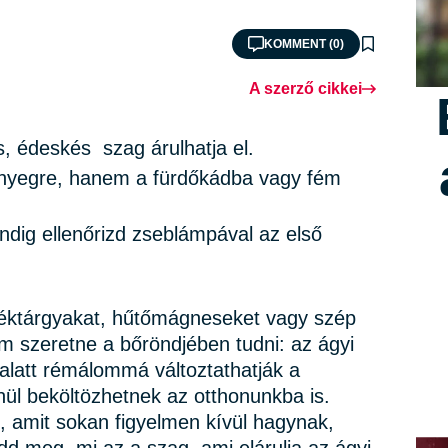
KOMMENT (0)
A szerző cikkei
es, édeskés szag árulhatja el.
őnyegre, hanem a fürdőkádba vagy fém
indig ellenőrizd zseblámpával az első
éktárgyakat, hűtőmágneseket vagy szép
m szeretne a bőröndjében tudni: az ágyi
 alatt rémálommá változtathatják a
nül beköltözhetnek az otthonunkba is.
l, amit sokan figyelmen kívül hagynak,