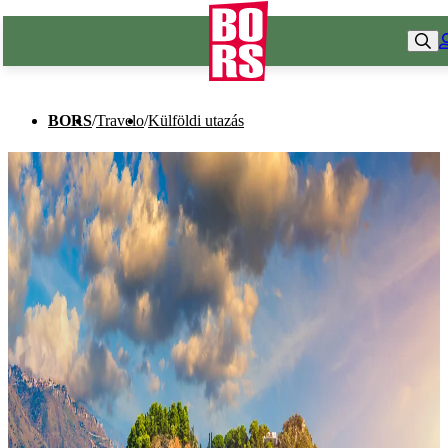
BORS
/
Travelo
/
Külföldi utazás