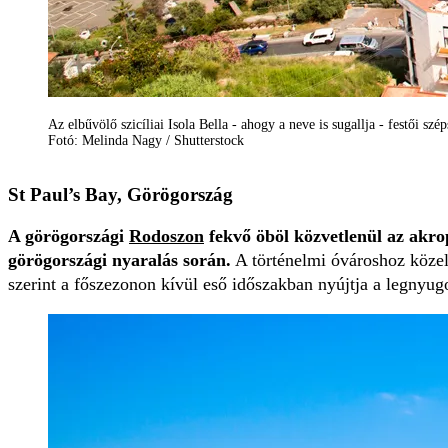
Az elbűvölő szicíliai Isola Bella - ahogy a neve is sugallja - festői szé
Fotó: Melinda Nagy / Shutterstock
St Paul’s Bay, Görögország
A görögországi
Rodoszon
fekvő öböl közvetlenül az akrop
görögországi nyaralás során.
A történelmi óvároshoz közeli
szerint a főszezonon kívül eső időszakban nyújtja a legnyu