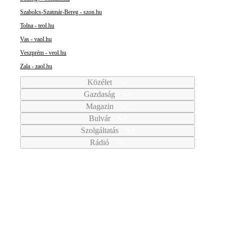
Szabolcs-Szatmár-Bereg - szon.hu
Tolna - teol.hu
Vas - vaol.hu
Veszprém - veol.hu
Zala - zaol.hu
Közélet
Gazdaság
Magazin
Bulvár
Szolgáltatás
Rádió