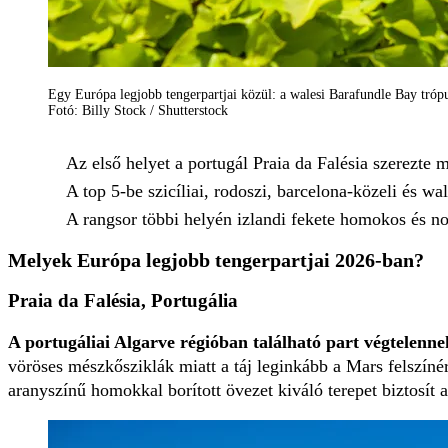
Egy Európa legjobb tengerpartjai közül: a walesi Barafundle Bay trópu
Fotó: Billy Stock / Shutterstock
Az első helyet a portugál Praia da Falésia szerezte 
A top 5-be szicíliai, rodoszi, barcelona-közeli és wa
A rangsor többi helyén izlandi fekete homokos és no
Melyek Európa legjobb tengerpartjai 2026-ban?
Praia da Falésia, Portugália
A portugáliai Algarve régióban található part végtelenn
vöröses mészkősziklák miatt a táj leginkább a Mars felszínér
aranyszínű homokkal borított övezet kiváló terepet biztosít 