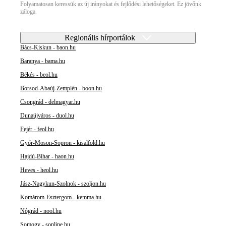
Folyamatosan keressük az új irányokat és fejlődési lehetőségeket. Ez jövőnk
záloga.
Regionális hírportálok
Bács-Kiskun - baon.hu
Baranya - bama.hu
Békés - beol.hu
Borsod-Abaúj-Zemplén - boon.hu
Csongrád - delmagyar.hu
Dunaújváros - duol.hu
Fejér - feol.hu
Győr-Moson-Sopron - kisalfold.hu
Hajdú-Bihar - haon.hu
Heves - heol.hu
Jász-Nagykun-Szolnok - szoljon.hu
Komárom-Esztergom - kemma.hu
Nógrád - nool.hu
Somogy - sonline.hu