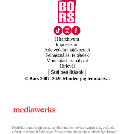
Hírarchívum
Impresszum
Adatvédelmi tájékoztató
Felhasználási feltételek
Moderálási szabályzat
Hírlevél
Süti beállítások
© Bors 2007–2026 Minden jog fenntartva.
Portfóliónk minőségi tartalmat jelent minden olvasó számára. Egyedülálló
elérést, országos lefedettséget és változatos megjelenési lehetőséget biztosít.