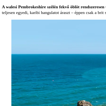
A walesi Pembrokeshire szélén fekvő öblöt rendszeresen t
teljesen egyedi, karibi hangulatot áraszt – éppen csak a bri