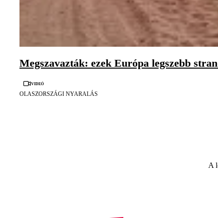
Megszavazták: ezek Európa legszebb stran
Videó
OLASZORSZÁGI NYARALÁS
A l