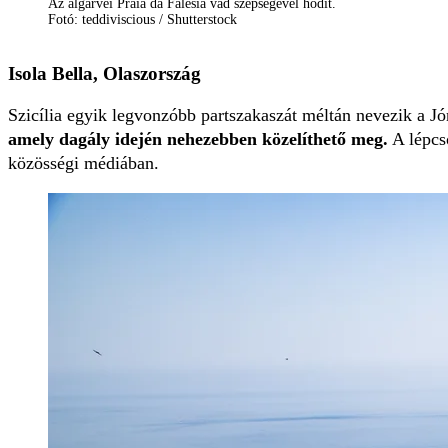
Az algarvei Praia da Falésia vad szépségével hódít.
Fotó: teddiviscious / Shutterstock
Isola Bella, Olaszország
Szicília egyik legvonzóbb partszakaszát méltán nevezik a 
amely dagály idején nehezebben közelíthető meg.
A lépcs
közösségi médiában.