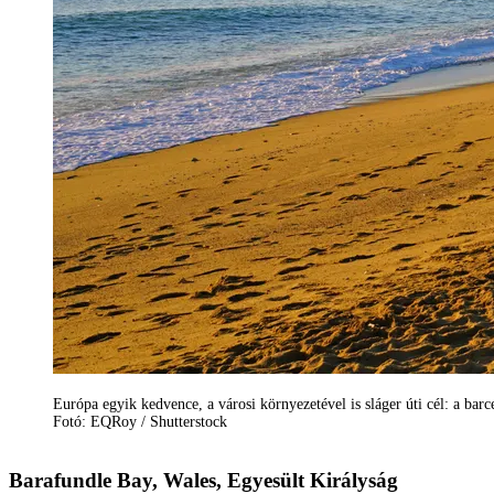
Európa egyik kedvence, a városi környezetével is sláger úti cél: a barc
Fotó: EQRoy / Shutterstock
Barafundle Bay, Wales, Egyesült Királyság