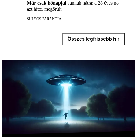
Már csak hónapjai
vannak hátra: a 28 éves nő
azt hitte, megőrült
SÚLYOS PARANOIA
Összes legfrissebb hír