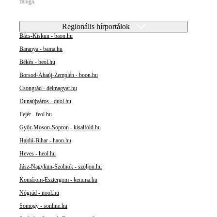
záloga.
Regionális hírportálok
Bács-Kiskun - baon.hu
Baranya - bama.hu
Békés - beol.hu
Borsod-Abaúj-Zemplén - boon.hu
Csongrád - delmagyar.hu
Dunaújváros - duol.hu
Fejér - feol.hu
Győr-Moson-Sopron - kisalfold.hu
Hajdú-Bihar - haon.hu
Heves - heol.hu
Jász-Nagykun-Szolnok - szoljon.hu
Komárom-Esztergom - kemma.hu
Nógrád - nool.hu
Somogy - sonline.hu