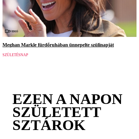
Videó
Meghan Markle fürdőruhában ünnepelte szülinapját
SZÜLETÉSNAP
EZEN A NAPON
SZÜLETETT
SZTÁROK