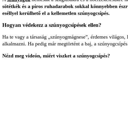
sötétkék és a piros ruhadarabok sokkal könnyebben észre
eséllyel kerülhető el a kellemetlen szúnyogcsípés.
Hogyan védekezz a szúnyogcsípések ellen?
Ha te vagy a társaság „szúnyogmágnese”, érdemes világos, la
alkalmazni. Ha pedig már megtörtént a baj, a szúnyogcsípés 
Nézd meg videón, miért viszket a szúnyogcsípés?