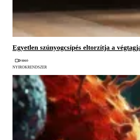
Egyetlen szúnyogcsípés eltorzítja a végtagj
Videó
NYIROKRENDSZER