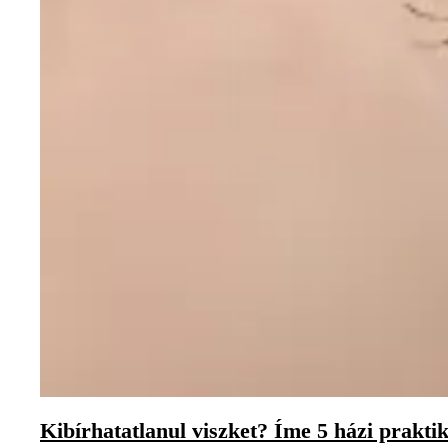
Kibírhatatlanul viszket? Íme 5 házi prakti