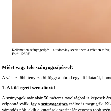
Kellemetlen szúnyogcsípés – a tudomány szerint nem a véletlen műve,
Fotó: 123RF
Miért vagy tele szúnyogcsípéssel?
A válasz több tényezőtől függ: a bőröd egyedi illatától, hőm
1. A kilélegzett szén-dioxid
A szúnyogok már akár 50 méteres távolságból is képesek érzé
célponttá válik, így a
szúnyogcsípés
esélye is megugrik. Kik
várandós nők, akik a kutatások szerint lényegesen több szén-