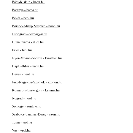
Bács-Kiskun - baon.hu
Baranya - bama.hu
Békés - beol.hu
Borsod-Abaúj-Zemplén - boon.hu
Csongrád - delmagyar.hu
Dunaújváros - duol.hu
Fejér - feol.hu
Győr-Moson-Sopron - kisalfold.hu
Hajdú-Bihar - haon.hu
Heves - heol.hu
Jász-Nagykun-Szolnok - szoljon.hu
Komárom-Esztergom - kemma.hu
Nógrád - nool.hu
Somogy - sonline.hu
Szabolcs-Szatmár-Bereg - szon.hu
Tolna - teol.hu
Vas - vaol.hu