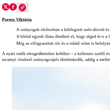
Porosz Viktória
A szúnyogok elsősorban a kilélegzett szén-dioxid és 
A bőröd egyedi illata döntheti el, hogy téged ér-e a
Még az elfogyasztott sör és a ruhád színe is befoly
A nyári esték elengedhetetlen kellékei – a kellemes szellő é
tucatnyi viszkető szúnyogcsípés éktelenkedik, addig a melle