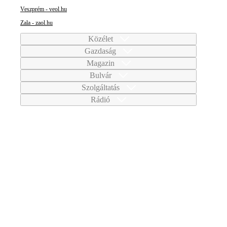
Veszprém - veol.hu
Zala - zaol.hu
Közélet
Gazdaság
Magazin
Bulvár
Szolgáltatás
Rádió