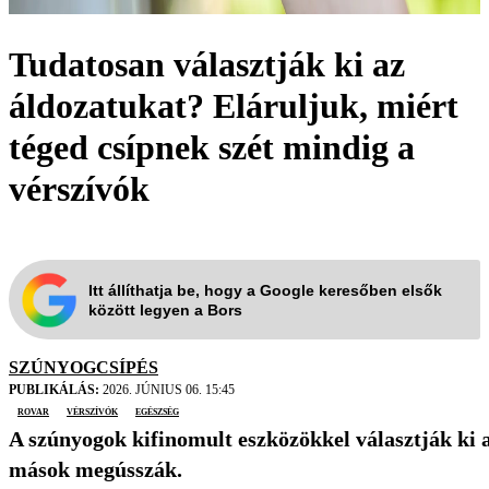
Tudatosan választják ki az
áldozatukat? Eláruljuk, miért
téged csípnek szét mindig a
vérszívók
Itt állíthatja be, hogy a Google keresőben elsők
között legyen a Bors
SZÚNYOGCSÍPÉS
PUBLIKÁLÁS:
2026. JÚNIUS 06. 15:45
rovar
vérszívók
egészség
A szúnyogok kifinomult eszközökkel választják ki a 
mások megússzák.