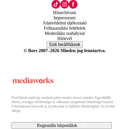
Hírarchívum
Impresszum
Adatvédelmi tájékoztató
Felhasználási feltételek
Moderálási szabályzat
Hírlevél
Süti beállítások
© Bors 2007–2026 Minden jog fenntartva.
Portfóliónk minőségi tartalmat jelent minden olvasó számára. Egyedülálló
elérést, országos lefedettséget és változatos megjelenési lehetőséget biztosít.
Folyamatosan keressük az új irányokat és fejlődési lehetőségeket. Ez jövőnk
záloga.
Regionális hírportálok