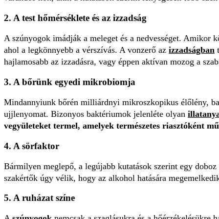
2. A test hőmérséklete és az izzadság
A szúnyogok imádják a meleget és a nedvességet. Amikor köz
ahol a legkönnyebb a vérszívás. A vonzerő az
izzadságban
t
hajlamosabb az izzadásra, vagy éppen aktívan mozog a szaba
3. A bőrünk egyedi mikrobiomja
Mindannyiunk bőrén milliárdnyi mikroszkopikus élőlény, bak
ujjlenyomat. Bizonyos baktériumok jelenléte olyan
illatany
vegyületeket termel, amelyek természetes riasztóként mű
4. A sörfaktor
Bármilyen meglepő, a legújabb kutatások szerint egy doboz v
szakértők úgy vélik, hogy az alkohol hatására megemelkedik 
5. A ruházat színe
A
szúnyogok
nemcsak a szaglásukra és a hőérzékelésükre ha