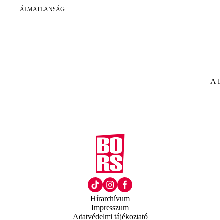
ÁLMATLANSÁG
A l
Hírarchívum
Impresszum
Adatvédelmi tájékoztató