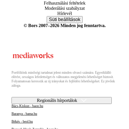
Felhasználási feltételek
Moderálási szabályzat
Hírlevél
Süti beállítások
© Bors 2007–2026 Minden jog fenntartva.
Portfóliónk minőségi tartalmat jelent minden olvasó számára. Egyedülálló
elérést, országos lefedettséget és változatos megjelenési lehetőséget biztosít.
Folyamatosan keressük az új irányokat és fejlődési lehetőségeket. Ez jövőnk
záloga.
Regionális hírportálok
Bács-Kiskun - baon.hu
Baranya - bama.hu
Békés - beol.hu