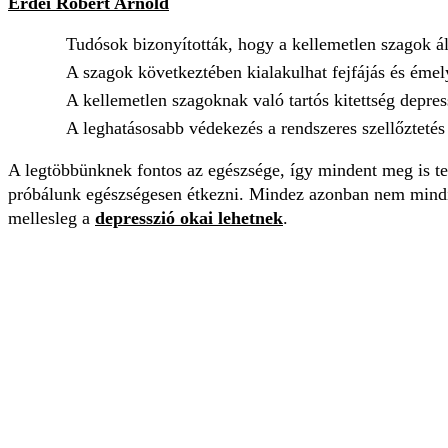
Erdei Róbert Arnold
Tudósok bizonyították, hogy a kellemetlen szagok ál
A szagok következtében kialakulhat fejfájás és émel
A kellemetlen szagoknak való tartós kitettség depress
A leghatásosabb védekezés a rendszeres szellőztetés 
A legtöbbünknek fontos az egészsége, így mindent meg is te
próbálunk egészségesen étkezni. Mindez azonban nem mindig
mellesleg a
depresszió okai lehetnek
.