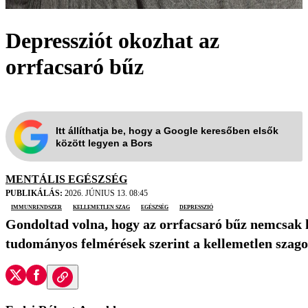
Depressziót okozhat az
orrfacsaró bűz
Itt állíthatja be, hogy a Google keresőben elsők
között legyen a Bors
MENTÁLIS EGÉSZSÉG
PUBLIKÁLÁS:
2026. JÚNIUS 13. 08:45
immunrendszer
kellemetlen szag
egészség
depresszió
Gondoltad volna, hogy az orrfacsaró bűz nemcsak k
tudományos felmérések szerint a kellemetlen szagok