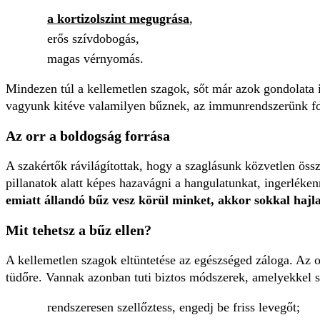
a kortizolszint megugrása
,
erős szívdobogás,
magas vérnyomás.
Mindezen túl a kellemetlen szagok, sőt már azok gondolata is
vagyunk kitéve valamilyen bűznek, az immunrendszerünk fol
Az orr a boldogság forrása
A szakértők rávilágítottak, hogy a szaglásunk közvetlen öss
pillanatok alatt képes hazavágni a hangulatunkat, ingerléke
emiatt állandó bűz vesz körül minket, akkor sokkal hajl
Mit tehetsz a bűz ellen?
A kellemetlen szagok eltüntetése az egészséged záloga. Az o
tüdőre. Vannak azonban tuti biztos módszerek, amelyekkel s
rendszeresen szellőztess, engedj be friss levegőt;