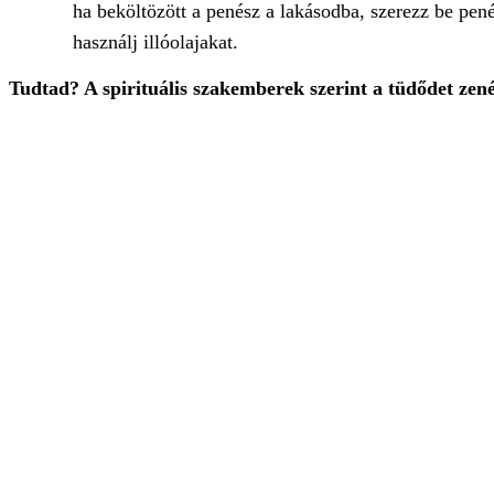
ha beköltözött a penész a lakásodba, szerezz be pen
használj illóolajakat.
Tudtad? A spirituális szakemberek szerint a tüdődet zenével