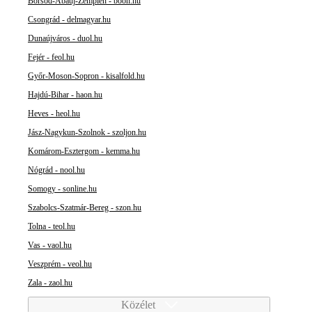
Borsod-Abaúj-Zemplén - boon.hu
Csongrád - delmagyar.hu
Dunaújváros - duol.hu
Fejér - feol.hu
Győr-Moson-Sopron - kisalfold.hu
Hajdú-Bihar - haon.hu
Heves - heol.hu
Jász-Nagykun-Szolnok - szoljon.hu
Komárom-Esztergom - kemma.hu
Nógrád - nool.hu
Somogy - sonline.hu
Szabolcs-Szatmár-Bereg - szon.hu
Tolna - teol.hu
Vas - vaol.hu
Veszprém - veol.hu
Zala - zaol.hu
Közélet