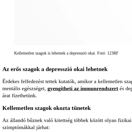
Kellemetlen szagok is lehetnek a depresszió okai. Fotó: 123RF
Az erős szagok a depresszió okai lehetnek
Érdekes felfedezést tettek kutatók, amikor a kellemetlen szag
mentális egészséget,
gyengítheti az immunrendszert
és dep
árat fizethetünk.
Kellemetlen szagok okozta tünetek
Az állandó bűznek való kitettség többek között olyan fizikai
szimptómákkal járhat: