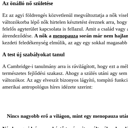
Az önálló nő születése
Ez az agyi földrengés közvetlenül megváltoztatja a nők viselk
változókorba lépő nők hirtelen késztetést éreznek arra, hogy 
felelős agyterület kapcsolata is fellazul. Amit a család vagy
átrendeződése.
A nők a
menopauza
során már nem hajland
kezdeti feledékenység elmúlik, az agy egy sokkal magasabb 
A test új szabályokat tanul
A Cambridge-i tanulmány arra is rávilágított, hogy ezt a mé
természetes fejlődési szakasz. Ahogy a szülés utáni agy sem l
változókor. Az agy elveszít bizonyos lágyító, tompító funkci
amerikai antropológus híres idézete szerint:
Nincs nagyobb erő a világon, mint egy menopauza után