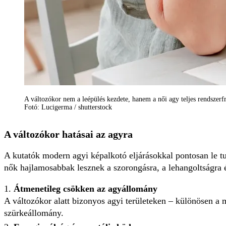
A változókor nem a leépülés kezdete, hanem a női agy teljes rendszerfri
Fotó: Lucigerma / shutterstock
A változókor hatásai az agyra
A kutatók modern agyi képalkotó eljárásokkal pontosan le t
nők hajlamosabbak lesznek a szorongásra, a lehangoltságra é
Átmenetileg csökken az agyállomány
A változókor alatt bizonyos agyi területeken – különösen a 
szürkeállomány.