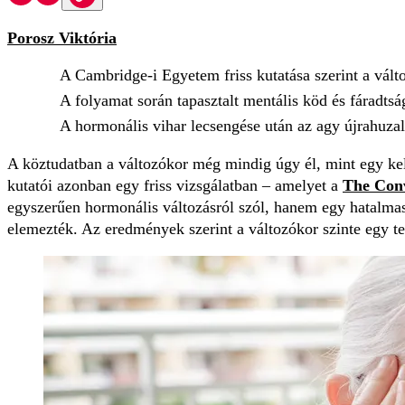
Porosz Viktória
A Cambridge-i Egyetem friss kutatása szerint a vál
A folyamat során tapasztalt mentális köd és fáradts
A hormonális vihar lecsengése után az agy újrahuza
A köztudatban a változókor még mindig úgy él, mint egy kel
kutatói azonban egy friss vizsgálatban – amelyet a
The Conv
egyszerűen hormonális változásról szól, hanem egy hatalmas 
elemezték. Az eredmények szerint a változókor szinte egy tel