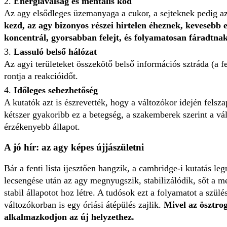
Energiaválság és mentális köd
Az agy elsődleges üzemanyaga a cukor, a sejteknek pedig a
kezd, az agy bizonyos részei hirtelen éheznek, kevesebb 
koncentrál, gyorsabban felejt, és folyamatosan fáradtnak
Lassuló belső hálózat
Az agyi területeket összekötő belső információs sztráda (a
rontja a reakcióidőt.
Időleges sebezhetőség
A kutatók azt is észrevették, hogy a változókor idején fels
kétszer gyakoribb ez a betegség, a szakemberek szerint a vá
érzékenyebb állapot.
A jó hír: az agy képes újjászületni
Bár a fenti lista ijesztően hangzik, a cambridge-i kutatás l
lecsengése után az agy megnyugszik, stabilizálódik, sőt a m
stabil állapotot hoz létre. A tudósok ezt a folyamatot a szül
változókorban is egy óriási átépülés zajlik.
Mivel az ösztro
alkalmazkodjon az új helyzethez.