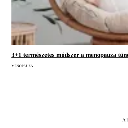
3+1 természetes módszer a menopauza tüne
MENOPAUZA
A l