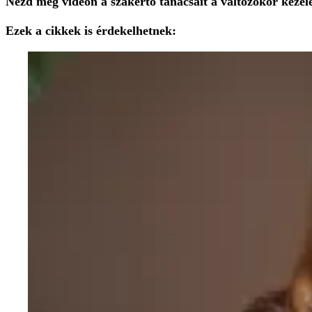
Nézd meg videón a szakértő tanácsait a változókor kezelé
Ezek a cikkek is érdekelhetnek: