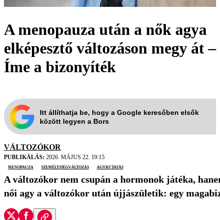
A menopauza után a nők agya
elképesztő változáson megy át –
Íme a bizonyíték
Itt állíthatja be, hogy a Google keresőben elsők
között legyen a Bors
VÁLTOZÓKOR
PUBLIKÁLÁS:
2026. MÁJUS 22. 19:15
menopauza
személyiségváltozás
agykutatás
A változókor nem csupán a hormonok játéka, hanem 
női agy a változókor után újjászületik: egy magabizt