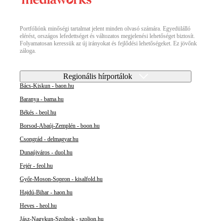
Portfóliónk minőségi tartalmat jelent minden olvasó számára. Egyedülálló
elérést, országos lefedettséget és változatos megjelenési lehetőséget biztosít.
Folyamatosan keressük az új irányokat és fejlődési lehetőségeket. Ez jövőnk
záloga.
Regionális hírportálok
Bács-Kiskun - baon.hu
Baranya - bama.hu
Békés - beol.hu
Borsod-Abaúj-Zemplén - boon.hu
Csongrád - delmagyar.hu
Dunaújváros - duol.hu
Fejér - feol.hu
Győr-Moson-Sopron - kisalfold.hu
Hajdú-Bihar - haon.hu
Heves - heol.hu
Jász-Nagykun-Szolnok - szoljon.hu