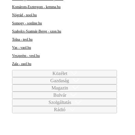
Komárom-Esztergom - kemma.hu
Nógrád - nool.hu
Somogy - sonline.hu
Szabolcs-Szatmár-Bereg - szon.hu
Tolna - teol.hu
Vas - vaol.hu
Veszprém - veol.hu
Zala - zaol.hu
Közélet
Gazdaság
Magazin
Bulvár
Szolgáltatás
Rádió