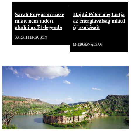
Sarah Ferguson szexe
Hajdú Péter megtartja
miatt nem tudott
az energiaválság miatti
aludni az F1-legenda
új szokásait
SARAH FERGUSON
Videó
ENERGIAVÁLSÁG