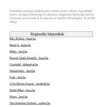
Portfóliónk minőségi tartalmat jelent minden olvasó számára. Egyedülálló
elérést, országos lefedettséget és változatos megjelenési lehetőséget biztosít.
Folyamatosan keressük az új irányokat és fejlődési lehetőségeket. Ez jövőnk
záloga.
Regionális hírportálok
Bács-Kiskun - baon.hu
Baranya - bama.hu
Békés - beol.hu
Borsod-Abaúj-Zemplén - boon.hu
Csongrád - delmagyar.hu
Dunaújváros - duol.hu
Fejér - feol.hu
Győr-Moson-Sopron - kisalfold.hu
Hajdú-Bihar - haon.hu
Heves - heol.hu
Jász-Nagykun-Szolnok - szoljon.hu