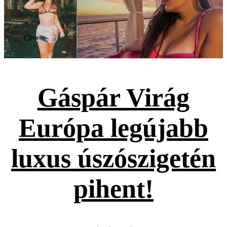
Videó
Gáspár Virág
Európa legújabb
luxus úszószigetén
pihent!