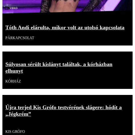
Videó
Tóth Andi elárulta, mikor volt az utolsó kapcsolata
PÁRKAPCSOLAT
Súlyosan sérült kislányt találtak, a kórházban
elhunyt
KÓRHÁZ
Újra terjed Kis Grófo testvérének slágere: hódít a
„Jégkrém”
Videó
KIS GRÓFO