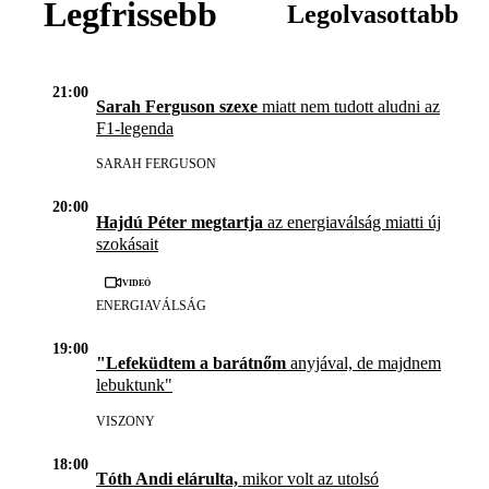
Legfrissebb
Legolvasottabb
21:00
Sarah Ferguson szexe
miatt nem tudott aludni az
F1-legenda
SARAH FERGUSON
20:00
Hajdú Péter megtartja
az energiaválság miatti új
szokásait
Videó
ENERGIAVÁLSÁG
19:00
"Lefeküdtem a barátnőm
anyjával, de majdnem
lebuktunk"
VISZONY
18:00
Tóth Andi elárulta,
mikor volt az utolsó