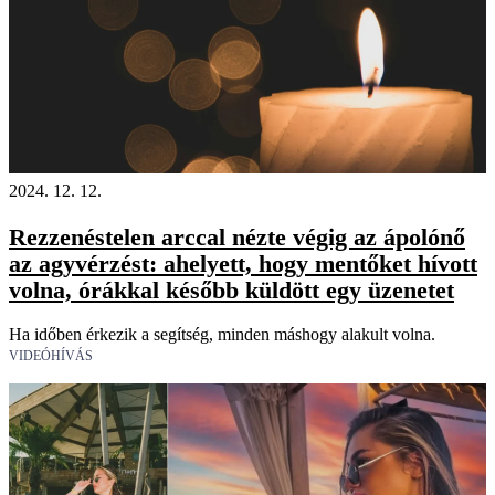
2024. 12. 12.
Rezzenéstelen arccal nézte végig az ápolónő
az agyvérzést: ahelyett, hogy mentőket hívott
volna, órákkal később küldött egy üzenetet
Ha időben érkezik a segítség, minden máshogy alakult volna.
VIDEÓHÍVÁS