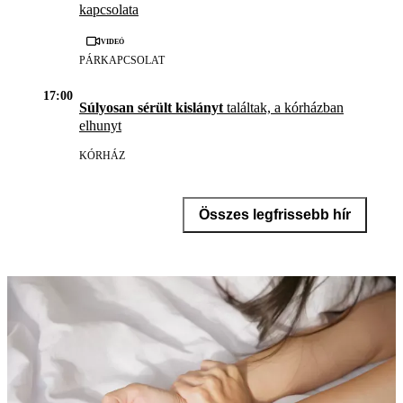
kapcsolata
Videó
PÁRKAPCSOLAT
17:00
Súlyosan sérült kislányt
találtak, a kórházban
elhunyt
KÓRHÁZ
Összes legfrissebb hír