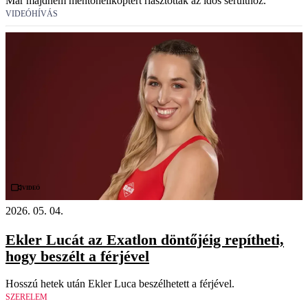
Már majdnem mentőhelikoptert riasztottak az idős sérülthöz.
VIDEÓHÍVÁS
Videó
2026. 05. 04.
Ekler Lucát az Exatlon döntőjéig repítheti,
hogy beszélt a férjével
Hosszú hetek után Ekler Luca beszélhetett a férjével.
SZERELEM