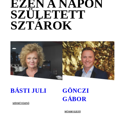
EZEN A NAPON
SZÜLETETT
SZTÁROK
BÁSTI JULI
GÖNCZI
GÁBOR
színművésznő
műsorvezető