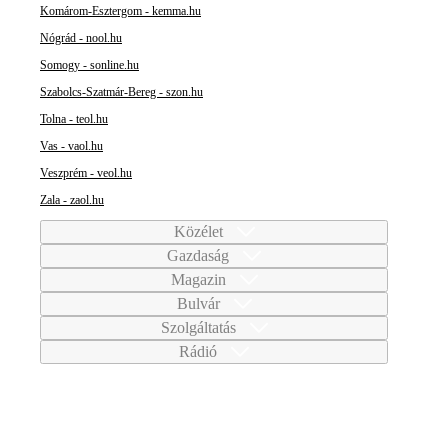
Komárom-Esztergom - kemma.hu
Nógrád - nool.hu
Somogy - sonline.hu
Szabolcs-Szatmár-Bereg - szon.hu
Tolna - teol.hu
Vas - vaol.hu
Veszprém - veol.hu
Zala - zaol.hu
Közélet
Gazdaság
Magazin
Bulvár
Szolgáltatás
Rádió