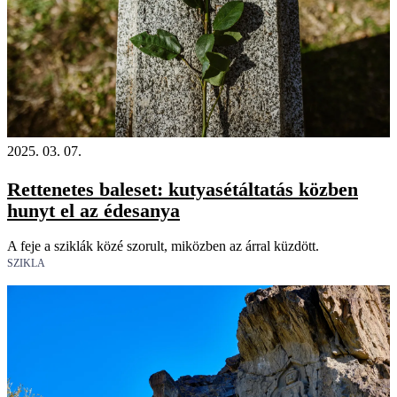
2025. 03. 07.
Rettenetes baleset: kutyasétáltatás közben
hunyt el az édesanya
A feje a sziklák közé szorult, miközben az árral küzdött.
SZIKLA