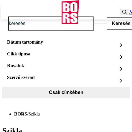
Keresés
Dátum tartomány
Cikk típusa
Rovatok
Szerző szerint
Csak címkében
BORS
/
Szikla
Szikla