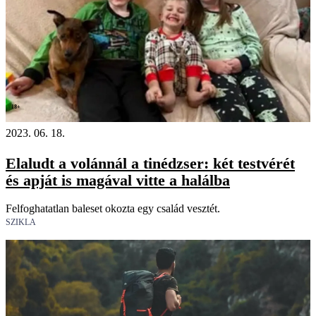
18+
2023. 06. 18.
Elaludt a volánnál a tinédzser: két testvérét
és apját is magával vitte a halálba
Felfoghatatlan baleset okozta egy család vesztét.
SZIKLA