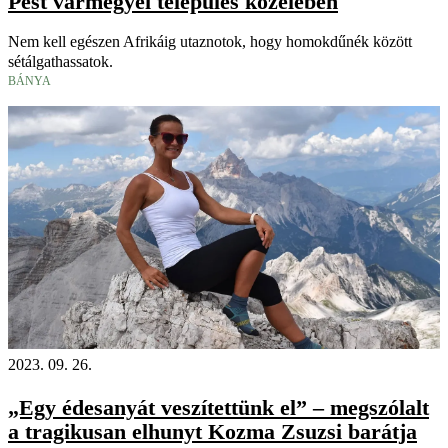
Pest vármegyei település közelében
Nem kell egészen Afrikáig utaznotok, hogy homokdűnék között
sétálgathassatok.
BÁNYA
2023. 09. 26.
„Egy édesanyát veszítettünk el” – megszólalt
a tragikusan elhunyt Kozma Zsuzsi barátja