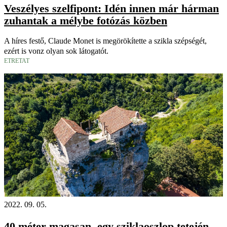
Veszélyes szelfipont: Idén innen már hárman
zuhantak a mélybe fotózás közben
A híres festő, Claude Monet is megörökítette a szikla szépségét,
ezért is vonz olyan sok látogatót.
ETRETAT
2022. 09. 05.
40 méter magasan, egy sziklaoszlop tetején