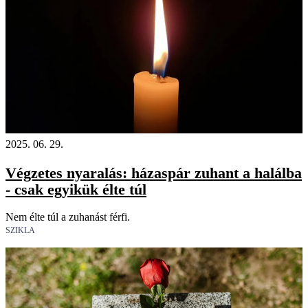
2025. 06. 29.
Végzetes nyaralás: házaspár zuhant a halálba
- csak egyikük élte túl
Nem élte túl a zuhanást férfi.
SZIKLA