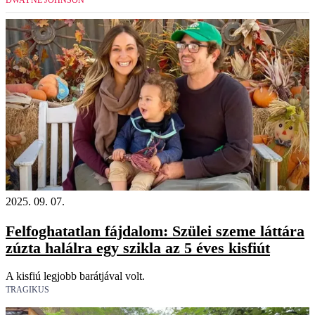
DWAYNE JOHNSON
2025. 09. 07.
Felfoghatatlan fájdalom: Szülei szeme láttára
zúzta halálra egy szikla az 5 éves kisfiút
A kisfiú legjobb barátjával volt.
TRAGIKUS