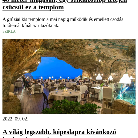
csücsül ez a templom
A grúziai kis templom a mai napig működik és emellett csodás
fotótémát kínál az utazóknak.
SZIKLA
2022. 09. 02.
A világ legszebb, képeslapra kívánkozó