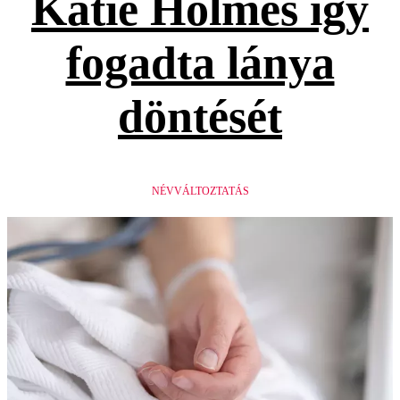
Katie Holmes így
fogadta lánya
döntését
NÉVVÁLTOZTATÁS