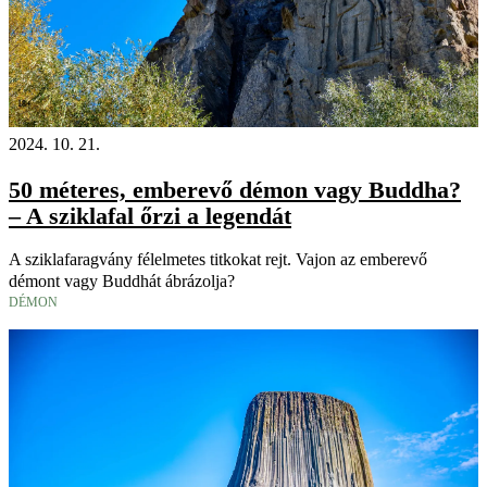
18+
2024. 10. 21.
50 méteres, emberevő démon vagy Buddha?
– A sziklafal őrzi a legendát
A sziklafaragvány félelmetes titkokat rejt. Vajon az emberevő
démont vagy Buddhát ábrázolja?
DÉMON