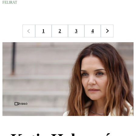
FELIRAT
1
2
3
4
Videó